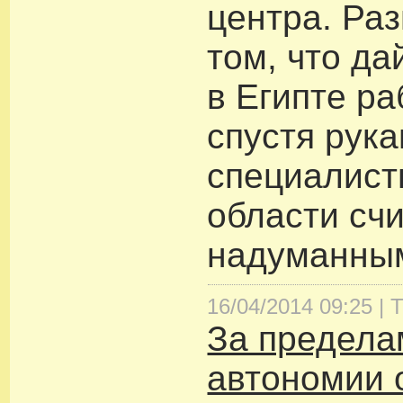
центра. Ра
том, что да
в Египте р
спустя рука
специалист
области сч
надуманны
16/04/2014 09:25 |
Т
За предела
автономии 