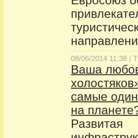
Евросоюз о
привлекат
туристичес
направлени
08/06/2014 11:38 |
Т
Ваша любов
холостяков»
самые один
на планете
Развитая
инфраструк