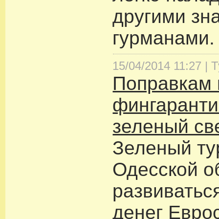
другими зн
гурманами.
15/04/2014 11:27 |
Т
Поправкам 
фингаранти
зеленый св
Зеленый ту
Одесской о
развиваться
денег Евро