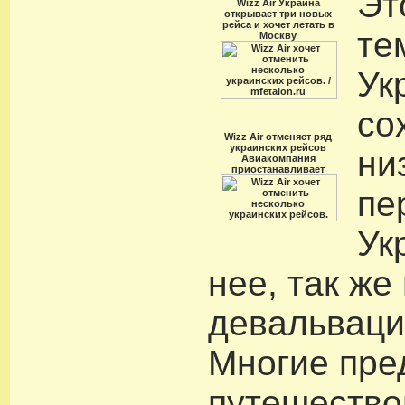
Эт
Wizz Air Украина
открывает три новых
рейса и хочет летать в
те
Москву
Ук
со
Wizz Air отменяет ряд
украинских рейсов
ни
Авиакомпания
приостанавливает
пе
Ук
нее, так же 
девальваци
Многие пре
путешество