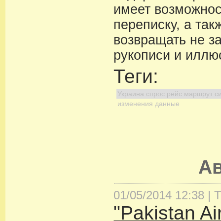
имеет возможнос
переписку, а так
возвращать не з
рукописи и иллю
Теги:
Украина спрос рейс маршрут с
изменения данные
А
01/05/2014 12:38 |
Т
"Pakistan Ai