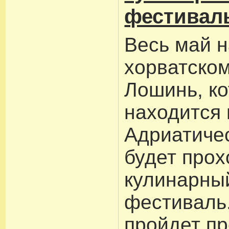
фестивал
Весь май 
хорватском
Лошинь, к
находится 
Адриатиче
будет прох
кулинарны
фестиваль
пройдет п