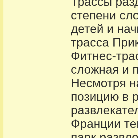
Трассы раз
степени сл
детей и на
трасса При
Фитнес-тра
сложная и 
Несмотря н
позицию в 
развлекате
Франции те
парк развл