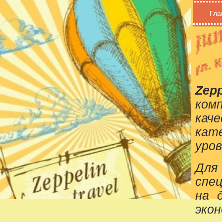
Гла
Zepp
ком
кач
кат
уров
Для
спе
на 
эко