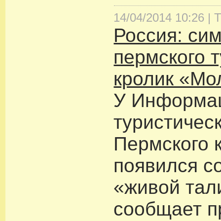
14/04/2014 10:26 |
Т
Россия: си
пермского 
кролик «Мо
У Информа
туристичес
Пермского 
появился с
«живой тал
сообщает п