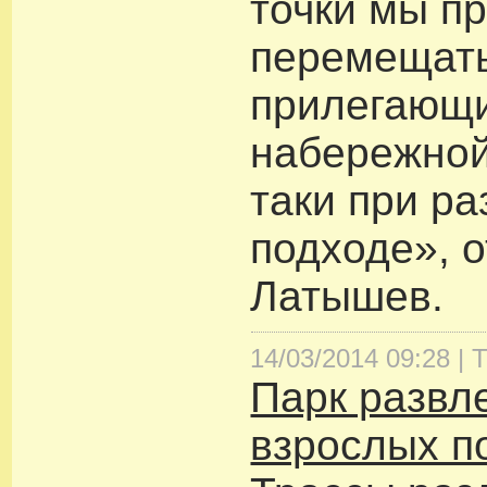
точки мы п
перемещать
прилегающи
набережной
таки при р
подходе», 
Латышев.
14/03/2014 09:28 |
Т
Парк развл
взрослых п