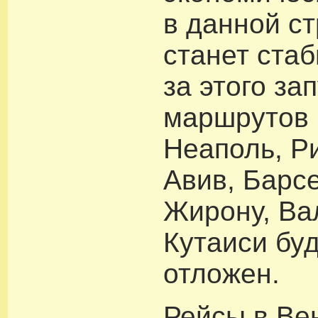
в данной с
станет стаб
за этого зап
маршрутов 
Неаполь, Ри
Авив, Барс
Жирону, Ва
Кутаиси бу
отложен.
Рейсы в Ве