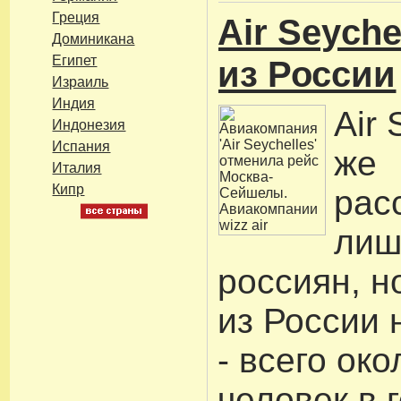
Греция
Air Seyche
Доминикана
Египет
из России
Израиль
Индия
Air 
Индонезия
Испания
же
Италия
Кипр
рас
лиш
россиян, н
из России
- всего око
человек в г