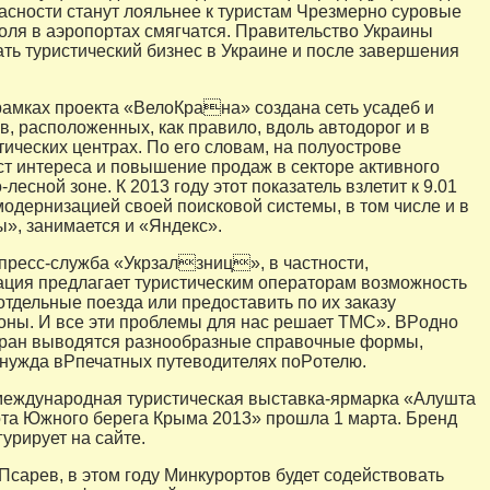
сности станут лояльнее к туристам Чрезмерно суровые
оля в аэропортах смягчатся. Правительство Украины
ать туристический бизнес в Украине и после завершения
 рамках проекта «ВелоКрана» создана сеть усадеб и
в, расположенных, как правило, вдоль автодорог и в
тических центрах. По его словам, на полуострове
ст интереса и повышение продаж в секторе активного
-лесной зоне. К 2013 году этот показатель взлетит к 9.01
 модернизацией своей поисковой системы, в том числе и в
ы», занимается и «Яндекс».
пресс-служба «Укрзалзниц», в частности,
ция предлагает туристическим операторам возможность
тдельные поезда или предоставить по их заказу
оны. И все эти проблемы для нас решает TMC». ВPодно
кран выводятся разнообразные справочные формы,
нужда вPпечатных путеводителях поPотелю.
международная туристическая выставка-ярмарка «Алушта
ота Южного берега Крыма 2013» прошла 1 марта. Бренд
урирует на сайте.
 Псарев, в этом году Минкурортов будет содействовать