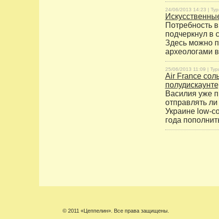
24/06/2013 14:23 |
Тур
Искусственные
Потребность в
подчеркнул в 
Здесь можно п
археологами в
25/06/2013 11:09 |
Тур
Air France со
полудискаунте
Василия уже п
отправлять ли 
Украине low-c
года пополнит
© 2011 «Цеппелин». Все права защищены.