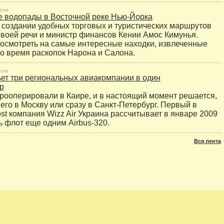
изм
 водопады в Восточной реке Нью-Йорка
 создании удобных торговых и туристических маршрутов
своей речи и министр финансов Кении Амос Кимунья.
осмотреть на самые интересные находки, извлеченные
о время раскопок Нарона и Салона.
изм
льет три региональных авиакомпании в один
р
рооперировали в Каире, и в настоящий момент решается,
его в Москву или сразу в Санкт-Петербург. Первый в
ost компания Wizz Air Украина рассчитывает в январе 2009
ь флот еще одним Airbus-320.
Вся лента