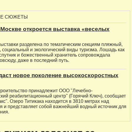
ЫЕ СЮЖЕТЫ
 Москве откроется выставка «веселых
ыставки разделена по тематическим секциям пляжный,
 социальный и экологический виды туризма. Лошадь как
спутник и божественный хранитель сопровождала
всюду, даже в последний путь.
здаст новое поколение высокоскоростных
троительство принадлежит ООО "Лечебно-
ский реабилитационный центр" (Горячий Ключ), сообщает
с". Озеро Титикака находится в 3810 метрах над
я и представляет собой важнейший водный источник для
ния.