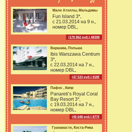
Мале Атоллы, Мальдивы
Fun Island 3*,
с 21.03.2014 на
9 н.,
номер DBL,
(179 962 руб.) 4839$
Варшава, Польша
Ibis Warszawa Centrum
3*,
с 22.03.2014 на
7 н.,
номер DBL,
(47 533 руб.) 918€
Пафос , Кипр
Panareti’s Royal Coral
Bay Resort 3*,
с 19.03.2014 на
7 н.,
номер DBL,
(45 648 руб.) 877€
Гуанакасте, Коста-Рика