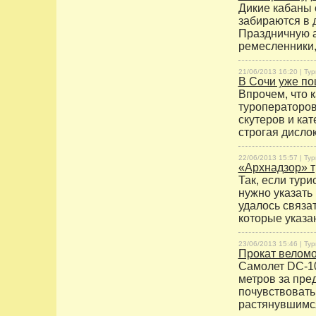
Дикие кабаны 
забираются в 
Праздничную а
ремесленники,
21/06/2013 16:20 |
Тур
В Сочи уже по
Впрочем, что 
туроператоров
скутеров и ка
строгая дислок
22/06/2013 15:57 |
Тур
«Архнадзор» т
Так, если тур
нужно указать
удалось связа
которые указа
23/06/2013 15:46 |
Тур
Прокат веломо
Самолет DC-10
метров за пре
почувствовать
растянувшимся