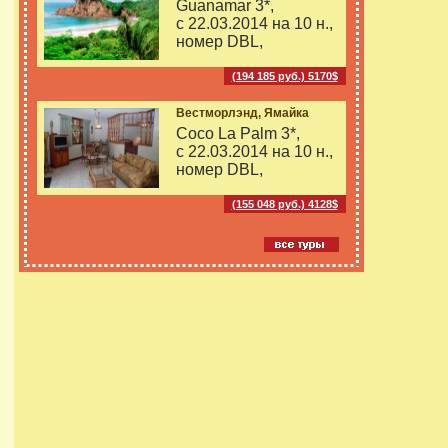
Guanamar 3*,
с 22.03.2014 на
10 н.,
номер DBL,
(194 185 руб.) 5170$
Вестморлэнд, Ямайка
Coco La Palm 3*,
с 22.03.2014 на
10 н.,
номер DBL,
(155 048 руб.) 4128$