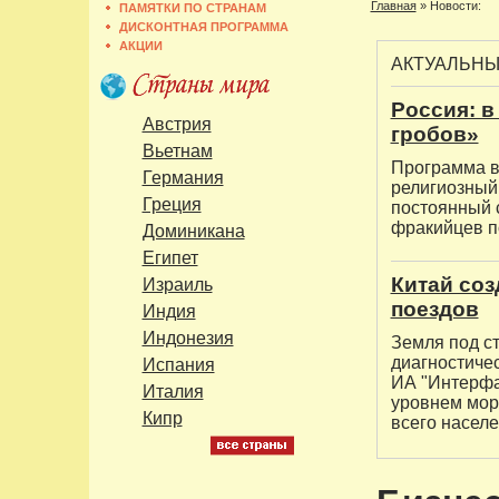
Главная
»
Новости:
ПАМЯТКИ ПО СТРАНАМ
ДИСКОНТНАЯ ПРОГРАММА
АКЦИИ
АКТУАЛЬН
Россия: в
Австрия
гробов»
Вьетнам
Программа в
Германия
религиозный,
Греция
постоянный 
фракийцев по
Доминикана
Египет
Китай со
Израиль
поездов
Индия
Индонезия
Земля под с
диагностиче
Испания
ИА "Интерфак
Италия
уровнем мор
Кипр
всего населе