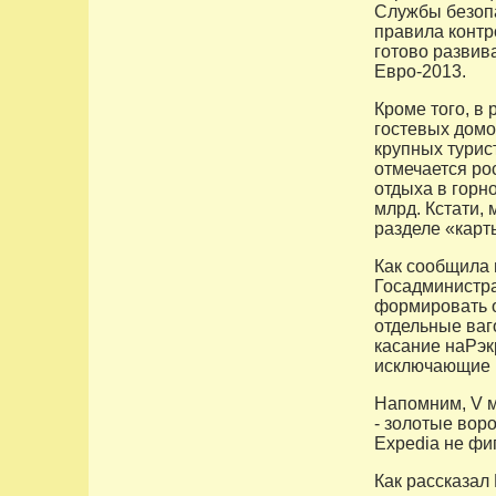
Службы безопа
правила контр
готово развив
Евро-2013.
Кроме того, в
гостевых домо
крупных турис
отмечается ро
отдыха в горно
млрд. Кстати,
разделе «карт
Как сообщила 
Госадминистра
формировать о
отдельные ваг
касание наPэ
исключающие 
Напомним, V 
- золотые вор
Expedia не фиг
Как рассказал