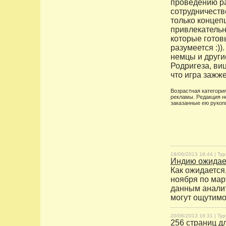
проведению р
сотрудничеств
только концеп
привлекательн
которые готов
разумеется :)
немцы и други
Родригеза, виц
что игра зажже
Возрастная категория
рекламы. Редакция н
заказанные ею рукоп
19/06/2013 18:44 |
Тур
Индию ожидает
Как ожидается,
ноября по мар
данным аналит
могут ощутимо
20/06/2013 16:31 |
Тур
256 страниц д