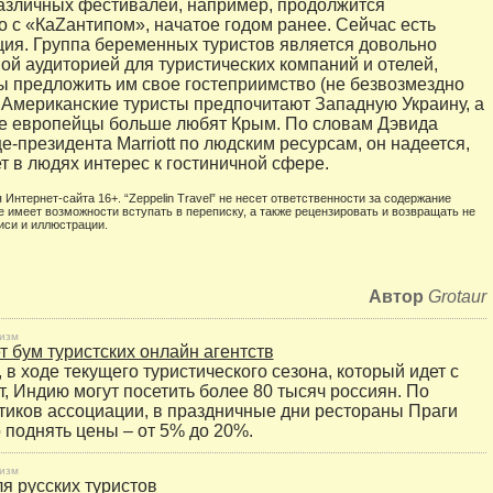
азличных фестивалей, например, продолжится
о с «КаZантипом», начатое годом ранее. Сейчас есть
ция. Группа беременных туристов является довольно
ой аудиторией для туристических компаний и отелей,
ы предложить им свое гостеприимство (не безвозмездно
). Американские туристы предпочитают Западную Украину, а
е европейцы больше любят Крым. По словам Дэвида
е-президента Marriott по людским ресурсам, он надеется,
т в людях интерес к гостиничной сфере.
 Интернет-сайта 16+. “Zeppelin Travel” не несет ответственности за содержание
е имеет возможности вступать в переписку, а также рецензировать и возвращать не
иси и иллюстрации.
Автор
Grotaur
изм
 бум туристских онлайн агентств
 в ходе текущего туристического сезона, который идет с
т, Индию могут посетить более 80 тысяч россиян. По
иков ассоциации, в праздничные дни рестораны Праги
 поднять цены – от 5% до 20%.
изм
ля русских туристов