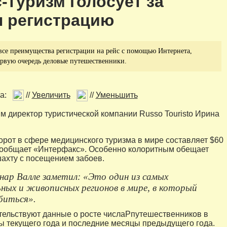
-туризм голосует за
н регистрацию
 все преимущества регистрации на рейс с помощью Интернета,
рвую очередь деловые путешественники.
а:
//
Увеличить
//
Уменьшить
им директор туристической компании Russo Touristo Ирина
рот в сфере медицинского туризма в мире составляет $60
сообщает «Интерфакс». Особенно колоритным обещает
 шахту с посещением забоев.
ар Валле заметил: «Это один из самых
ных и живописных регионов в мире, в который
юбиться».
тельствуют данные о росте числаPпутешественников в
 текущего года и последние месяцы предыдущего года.