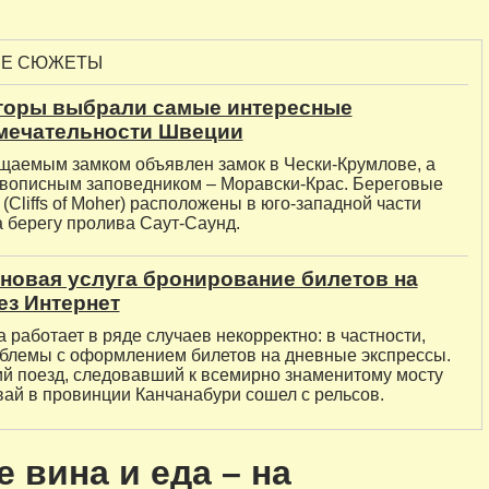
ЫЕ СЮЖЕТЫ
торы выбрали самые интересные
мечательности Швеции
аемым замком объявлен замок в Чески-Крумлове, а
вописным заповедником – Моравски-Крас. Береговые
(Cliffs of Moher) расположены в юго-западной части
а берегу пролива Саут-Саунд.
новая услуга бронирование билетов на
ез Интернет
 работает в ряде случаев некорректно: в частности,
блемы с оформлением билетов на дневные экспрессы.
ий поезд, следовавший к всемирно знаменитому мосту
вай в провинции Канчанабури сошел с рельсов.
 вина и еда – на