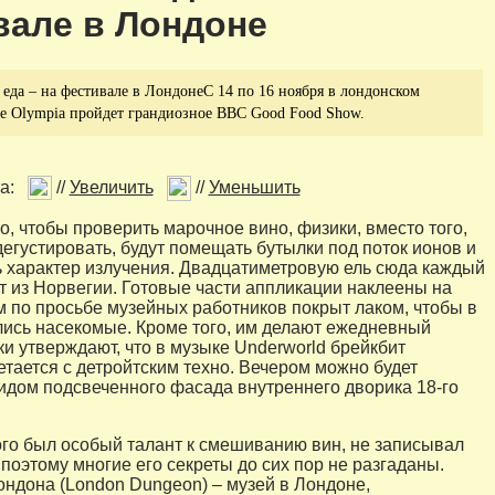
вале в Лондоне
еда – на фестивале в ЛондонеС 14 по 16 ноября в лондонском
е Olympia пройдет грандиозное BBC Good Food Show.
а:
//
Увеличить
//
Уменьшить
о, чтобы проверить марочное вино, физики, вместо того,
дегустировать, будут помещать бутылки под поток ионов и
 характер излучения. Двадцатиметровую ель сюда каждый
т из Норвегии. Готовые части аппликации наклеены на
ом по просьбе музейных работников покрыт лаком, чтобы в
лись насекомые. Кроме того, им делают ежедневный
ки утверждают, что в музыке Underworld брейкбит
етается с детройтским техно. Вечером можно будет
идом подсвеченного фасада внутреннего дворика 18-го
рого был особый талант к смешиванию вин, не записывал
поэтому многие его секреты до сих пор не разгаданы.
ндона (London Dungeon) – музей в Лондоне,