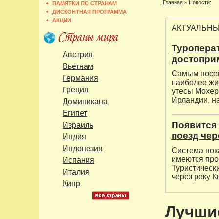
Главная
»
Новости:
ПАМЯТКИ ПО СТРАНАМ
ДИСКОНТНАЯ ПРОГРАММА
АКЦИИ
АКТУАЛЬН
Туропера
Австрия
достопри
Вьетнам
Самым посещ
Германия
наиболее жи
Греция
утесы Мохер 
Ирландии, н
Доминикана
Египет
Появится 
Израиль
поезд чер
Индия
Индонезия
Система пока
имеются про
Испания
Туристическ
Италия
через реку К
Кипр
Лучшие