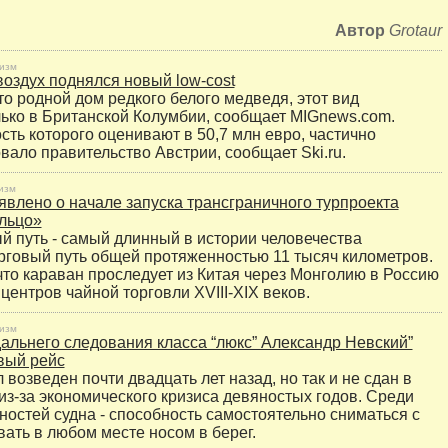
Автор
Grotaur
изм
воздух поднялся новый low-cost
то родной дом редкого белого медведя, этот вид
ько в Британской Колумбии, сообщает MIGnews.com.
сть которого оценивают в 50,7 млн евро, частично
ало правительство Австрии, сообщает Ski.ru.
изм
явлено о начале запуска трансграничного турпроекта
льцо»
й путь - самый длинный в истории человечества
рговый путь общей протяженностью 11 тысяч километров.
что караван проследует из Китая через Монголию в Россию
центров чайной торговли XVIII-XIX веков.
изм
альнего следования класса “люкс” Александр Невский”
вый рейс
 возведен почти двадцать лет назад, но так и не сдан в
из-за экономического кризиса девяностых годов. Среди
ностей судна - способность самостоятельно сниматься с
вать в любом месте носом в берег.