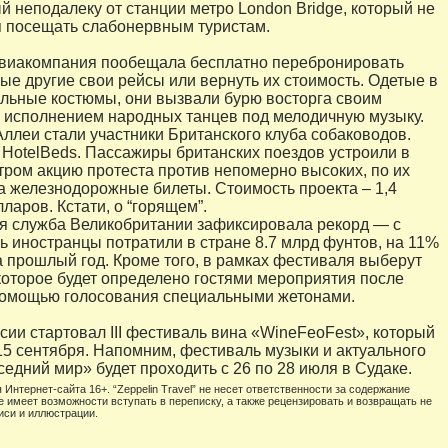
 неподалеку от станции метро London Bridge, который не
 посещать слабонервным туристам.
виакомпания пообещала бесплатно перебронировать
ые другие свои рейсы или вернуть их стоимость. Одетые в
льные костюмы, они вызвали бурю восторга своим
исполнением народных танцев под мелодичную музыку.
ллеи стали участники Британского клуба собаководов.
 HotelBeds. Пассажиры британских поездов устроили в
тром акцию протеста против непомерно высоких, по их
а железнодорожные билеты. Стоимость проекта – 1,4
ларов. Кстати, о “горящем”.
я служба Великобритании зафиксировала рекорд — с
ь иностранцы потратили в стране 8.7 млрд фунтов, на 11%
а прошлый год. Кроме того, в рамках фестиваля выберут
которое будет определено гостями мероприятия после
помощью голосования специальными жетонами.
сии стартовал III фестиваль вина «WineFeoFest», который
15 сентября. Напомним, фестиваль музыки и актуального
седний мир» будет проходить с 26 по 28 июля в Судаке.
 Интернет-сайта 16+. “Zeppelin Travel” не несет ответственности за содержание
е имеет возможности вступать в переписку, а также рецензировать и возвращать не
иси и иллюстрации.