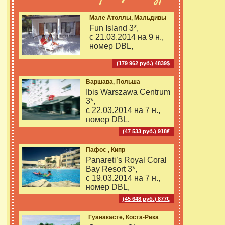
Мале Атоллы, Мальдивы
Fun Island 3*,
с 21.03.2014 на
9 н.,
номер DBL,
(179 962 руб.) 4839$
Варшава, Польша
Ibis Warszawa Centrum
3*,
с 22.03.2014 на
7 н.,
номер DBL,
(47 533 руб.) 918€
Пафос , Кипр
Panareti’s Royal Coral
Bay Resort 3*,
с 19.03.2014 на
7 н.,
номер DBL,
(45 648 руб.) 877€
Гуанакасте, Коста-Рика