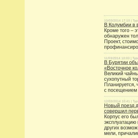
10/03/2014 17:10 |
Тур
В Колумбии в 
Кроме того – э
обнаружен тол
Проект, стоимо
профинансиров
11/03/2014 10:03 |
Тур
В Бурятии объ
«Восточное ко
Великий чайны
сухопутный то
Планируется, 
с посещением 
12/03/2014 10:41 |
Тур
Новый поезд д
совершил пер
Корпус его был
эксплуатацию 
других возмож
мели, причали