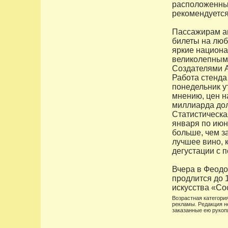
расположенный
рекомендуется
Пассажирам а
билеты на люб
яркие национа
великолепным 
Создателями А
Работа стенда
понедельник у
мнению, цен н
миллиарда дол
Статистическа
января по июн
больше, чем з
лучшее вино, 
дегустации с 
Вчера в Феодо
продлится до 
искусства «Со
Возрастная категория
рекламы. Редакция н
заказанные ею рукоп