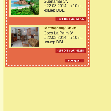
Guanamar 3*,
с 22.03.2014 на
10 н.,
номер DBL,
(194 185 руб.) 5170$
Вестморлэнд, Ямайка
Coco La Palm 3*,
с 22.03.2014 на
10 н.,
номер DBL,
(155 048 руб.) 4128$