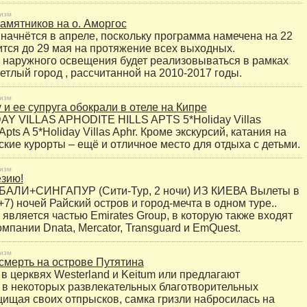
изм
амятников на о. Аморгос
 начнётся в апреле, поскольку программа намечена на 22
ится до 29 мая на протяжение всех выходных.
наружного освещения будет реализовываться в рамках
тлый город , рассчитанной на 2010-2017 годы.
изм
 и ее супруга обокрали в отеле на Кипре
Y VILLAS APHODITE HILLS APTS 5*Holiday Villas
 Apts A 5*Holiday Villas Aphr. Кроме экскурсий, катания на
ские курорты – ещё и отличное место для отдыха с детьми.
изм
зию!
ЛИ+СИНГАПУР (Сити-Тур, 2 ночи) ИЗ КИЕВА Вылеты в
+7) ночей Райский остров и город-мечта в одном туре..
является частью Emirates Group, в которую также входят
мпании Dnata, Mercator, Transguard и EmQuest.
изм
смерть на острове Путятина
в церквях Westerland и Keitum или предлагают
 в некоторых развлекательных благотворительных
щищая своих отпрысков, самка гризли набросилась на