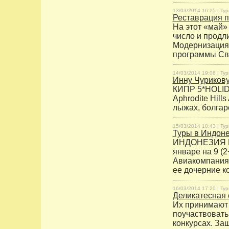
13/03/2014 16:25 |
Тур
Реставрация п
На этот «май»
число и продл
Модернизация 
программы Све
14/03/2014 19:06 |
Тур
Инну Чурикову
КИПР 5*HOLIDA
Aphrodite Hills
лыжах, болгар
15/03/2014 18:43 |
Тур
Туры в Индоне
ИНДОНЕЗИЯ БА
январе на 9 (2
Авиакомпания 
ее дочерние ко
16/03/2014 17:20 |
Тур
Деликатесная 
Их принимают 
поучаствовать
конкурсах. За