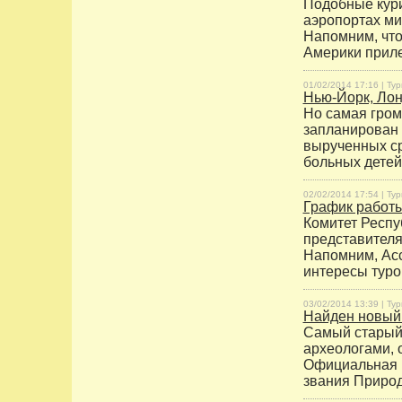
Подобные кури
аэропортах ми
Напомним, что 
Америки приле
01/02/2014 17:16 |
Тур
Нью-Йорк, Лон
Но самая гром
запланирован
вырученных ср
больных детей
02/02/2014 17:54 |
Тур
График работы
Комитет Респу
представителя
Напомним, Асс
интересы туро
03/02/2014 13:39 |
Тур
Найден новый 
Самый старый 
археологами, 
Официальная п
звания Природ