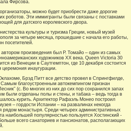
зала Фирсова.
организаторы, можно будет приобрести даже дорогие
их роботов. Эти иммигранты были связаны с поставками
вощей для датского королевского двора.
истерства культуры и туризма Греции, новый музей
ополя за четыре месяца, прошедшие с начала его работы,
н посетителей.
о автором произведения был Р. Томайо – один из самых
иноамериканских художников ХХ века. Queen Victoria 30
ится из Венеции в Саутгемптон, где 10 декабря состоится
 церемония инаугурации.
клахоме, Брэд Питт все детство провел в Спрингфилде,
. Самым благоустроенным автокемпингом признан
есник" (с. Во многих из них до сих пор сохранился запах
м были отделаны полы и стены, и табака – ведь тогда в
шалось курить. Архитектор Рафаэль Монео построил
музея – гордости Испании – на развалинах некогда
я рядом монастыря. Среди четырех административных
та наибольшей популярностью пользуется Хостинский -
больше всего санаториев и пансионатов, располагающих
й.