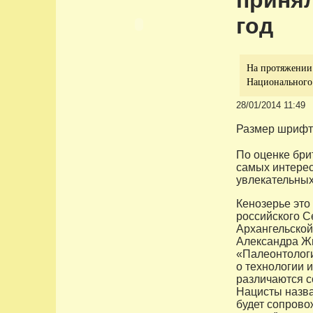
принял
год
На протяжении 
Национального 
28/01/2014 11:49
Размер шрифт
По оценке бри
самых интерес
увлекательных
Кенозерье это
российского С
Архангельской
Александра Жи
«Палеонтологи
о технологии и
различаются со
Нацисты назва
будет сопрово