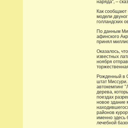
наряда”, – ска
Как сообщают 
модели двуног
голландских о
По данным Мин
афинского Акр
принял миллио
Оказалось, чт
известных лат
ноября отправ
торжественная
Рожденный в О
штат Миссури
автокемпинг "Л
дерева, которы
поездах разре
новое здание 
находившегос
районов курор
именно здесь 
лечебной базо