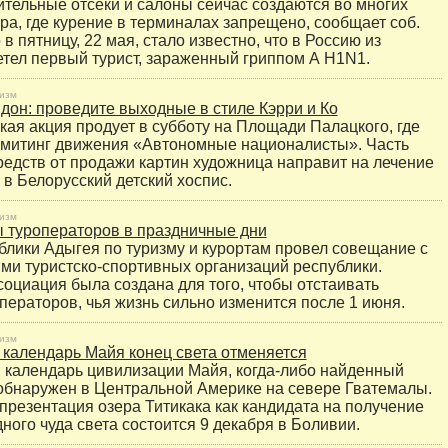
тельные отсеки и салоны сейчас создаются во многих
ра, где курение в терминалах запрещено, сообщает соб.
в пятницу, 22 мая, стало известно, что в Россию из
тел первый турист, зараженный гриппом А H1N1.
изм
дон: проведите выходные в стиле Кэрри и Ко
кая акция продует в субботу на Площади Палацкого, где
 митинг движения «Автономные националисты». Часть
едств от продажи картин художница направит на лечение
 в Белорусский детский хоспис.
изм
 туроператоров в праздничные дни
блики Адыгея по туризму и курортам провел совещание с
ми туристско-спортивных организаций республики.
оциация была создана для того, чтобы отстаивать
ператоров, чья жизнь сильно изменится после 1 июня.
изм
календарь Майя конец света отменяется
календарь цивилизации Майя, когда-либо найденный
обнаружен в Центральной Америке на севере Гватемалы.
резентация озера Титикака как кандидата на получение
ного чуда света состоится 9 декабря в Боливии.