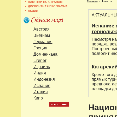
Главная
»
Новости:
ПАМЯТКИ ПО СТРАНАМ
ДИСКОНТНАЯ ПРОГРАММА
АКЦИИ
АКТУАЛЬН
Испания: 
Австрия
горнолыж
Вьетнам
Несмотря на 
Германия
порядка, во
Греция
Построенный 
позволит ин
Доминикана
Египет
Катарский
Израиль
Индия
Кроме того д
Индонезия
прямых турис
предполагает
Испания
площадки для
Италия
Кипр
Нацио