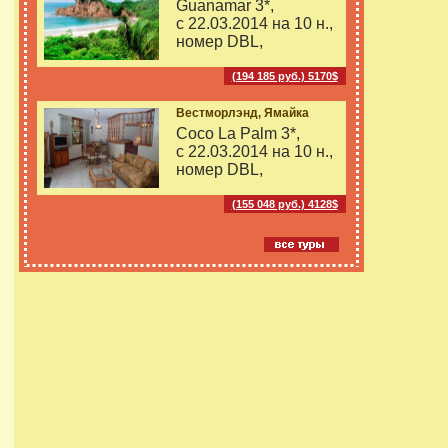
Guanamar 3*,
с 22.03.2014 на
10 н.,
номер DBL,
(194 185 руб.) 5170$
Вестморлэнд, Ямайка
Coco La Palm 3*,
с 22.03.2014 на
10 н.,
номер DBL,
(155 048 руб.) 4128$