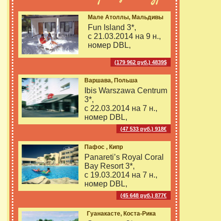
Мале Атоллы, Мальдивы
Fun Island 3*,
с 21.03.2014 на
9 н.,
номер DBL,
(179 962 руб.) 4839$
Варшава, Польша
Ibis Warszawa Centrum
3*,
с 22.03.2014 на
7 н.,
номер DBL,
(47 533 руб.) 918€
Пафос , Кипр
Panareti’s Royal Coral
Bay Resort 3*,
с 19.03.2014 на
7 н.,
номер DBL,
(45 648 руб.) 877€
Гуанакасте, Коста-Рика