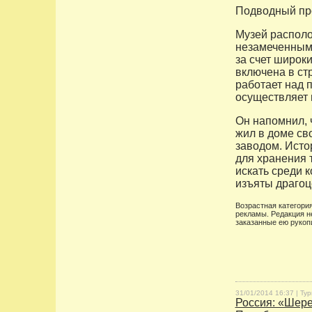
Подводный про
Музей располо
незамеченным.
за счет широк
включена в ст
работает над 
осуществляет 
Он напомнил, 
жил в доме св
заводом. Ист
для хранения 
искать среди 
изъяты драгоц
Возрастная категория
рекламы. Редакция н
заказанные ею рукоп
31/01/2014 16:37 |
Тур
Россия: «Шере