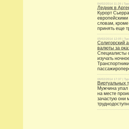
04/02/2014 11:26 |
Тур
Ледник в Арге
Курорт Сьерра
европейскими 
словам, кроме
принять еще т
05/02/2014 12:05 |
Тур
Солигорский а
валюты за ока
Специалисты с
изучать ночно
Транспортник
пассажиропере
06/02/2014 17:37 |
Тур
Виртуальных т
Мужчина упал 
на месте прои
зачастую они 
труднодоступно