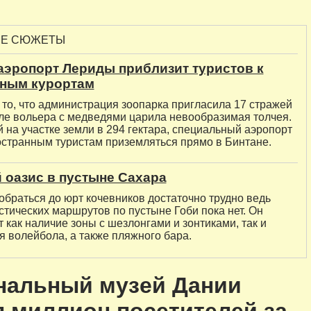
ЫЕ СЮЖЕТЫ
аэропорт Лериды приблизит туристов к
ным курортам
то, что администрация зоопарка пригласила 17 стражей
зле вольера с медведями царила невообразимая толчея.
на участке земли в 294 гектара, специальный аэропорт
остранным туристам приземляться прямо в Бинтане.
 оазис в пустыне Сахара
обраться до юрт кочевников достаточно трудно ведь
тических маршрутов по пустыне Гоби пока нет. Он
 как наличие зоны с шезлонгами и зонтиками, так и
 волейбола, а также пляжного бара.
нальный музей Дании