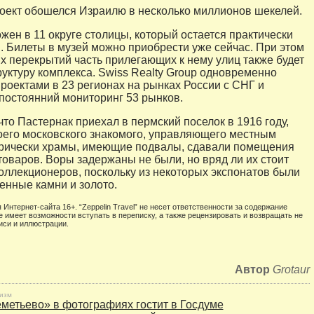
ект обошелся Израилю в несколько миллионов шекелей.
жен в 11 округе столицы, который остается практически
 Билеты в музей можно приобрести уже сейчас. При этом
их перекрытий часть прилегающих к нему улиц также будет
руктуру комплекса. Swiss Realty Group одновременно
проектами в 23 регионах на рынках России с СНГ и
постоянний мониторинг 53 рынков.
что Пастернак приехал в пермский поселок в 1916 году,
оего московского знакомого, управляющего местным
орически храмы, имеющие подвалы, сдавали помещения
товаров. Воры задержаны не были, но вряд ли их стоит
коллекционеров, поскольку из некоторых экспонатов были
енные камни и золото.
 Интернет-сайта 16+. “Zeppelin Travel” не несет ответственности за содержание
е имеет возможности вступать в переписку, а также рецензировать и возвращать не
иси и иллюстрации.
Автор
Grotaur
изм
метьево» в фотографиях гостит в Госдуме