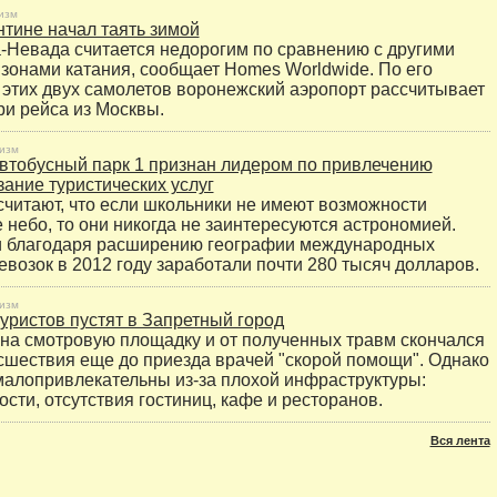
изм
нтине начал таять зимой
-Невада считается недорогим по сравнению с другими
зонами катания, сообщает Homes Worldwide. По его
 этих двух самолетов воронежский аэропорт рассчитывает
ри рейса из Москвы.
изм
втобусный парк 1 признан лидером по привлечению
зание туристических услуг
читают, что если школьники не имеют возможности
е небо, то они никогда не заинтересуются астрономией.
и благодаря расширению географии международных
возок в 2012 году заработали почти 280 тысяч долларов.
изм
уристов пустят в Запретный город
на смотровую площадку и от полученных травм скончался
сшествия еще до приезда врачей "скорой помощи". Однако
малопривлекательны из-за плохой инфраструктуры:
сти, отсутствия гостиниц, кафе и ресторанов.
Вся лента