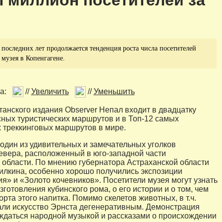
 миллион посетителей за
последних лет продолжается тенденция роста числа посетителей
музея в Копенгагене.
а:
//
Увеличить
//
Уменьшить
танского издания Observer Непал входит в двадцатку
ных туристических маршрутов и в Топ-12 самых
 треккинговых маршрутов в мире.
 один из удивительных и замечательных уголков
евера, расположенный в юго-западной части
 области. По мнению губернатора Астраханской области
лкина, особенно хорошо получились экспозиции
я» и «Золото кочевников». Посетители музея могут узнать
зготовления кубинского рома, о его истории и о том, чем
рта этого напитка. Помимо скелетов животных, в т.ч.
ли искусство Эрнста дегенеративным. Демонстрация
ждаться народной музыкой и рассказами о происхождении