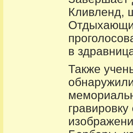
Кливленд, 
Отдыхающи
проголосова
в здравница
Также учен
обнаружили
мемориальн
гравировку 
изображени