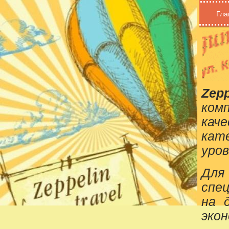
Гла
Zepp
ком
кач
кат
уров
Для
спе
на 
эко