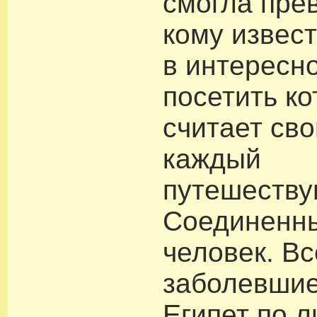
смогла пре
кому извес
в интересн
посетить к
считает св
каждый
путешеств
Соединенн
человек. Вс
заболевшие
Египет по 