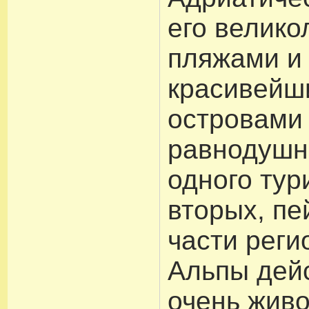
его велик
пляжами и
красивейш
островами 
равнодушн
одного тур
вторых, пе
части реги
Альпы дей
очень жив