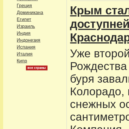
Греция
Крым стал
Доминикана
Египет
доступней
Израиль
Индия
Краснодар
Индонезия
Испания
Уже второй
Италия
Кипр
Рождества
буря зава
Колорадо,
снежных ос
сантиметр