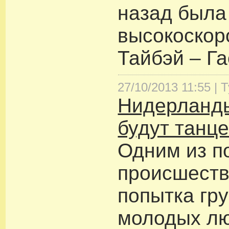
назад была
высокоскор
Тайбэй – Г
27/10/2013 11:55 |
Т
Нидерланды
будут танце
Одним из п
происшеств
попытка гр
молодых лю