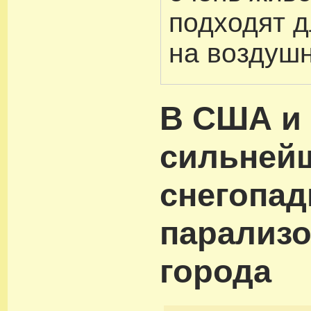
подходят д
на воздуш
В США и 
сильней
снегопа
парализ
города