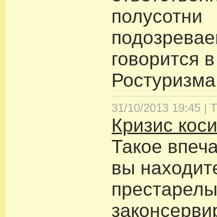
полусотни
подозревае
говорится 
Ростуризма
31/10/2013 19:45 |
Т
Кризис кос
Такое впеча
вы находит
престарелы
законсерви