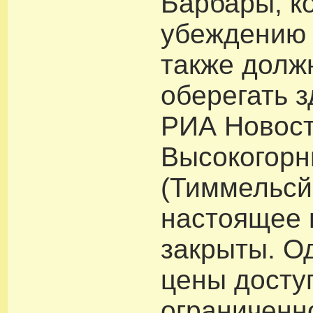
Барбары, ко
убеждению
также долж
оберегать 
РИА Новост
Высокогорн
(Тиммельсй
настоящее 
закрыты. О
цены досту
ограниченн