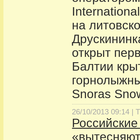
Internationa
на литовск
Друскининк
открыт пер
Балтии кры
горнолыжны
Snoras Sno
26/10/2013 09:14 |
Т
Российские
«вытесняют