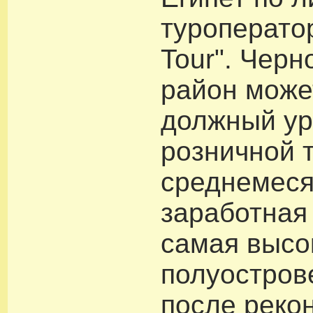
туроперато
Tour". Чер
район може
должный ур
розничной 
среднемес
заработная
самая высо
полуостров
после реко