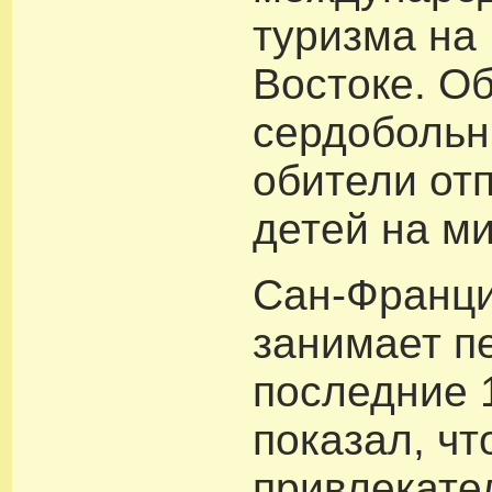
туризма на
Востоке. О
сердобольн
обители от
детей на м
Сан-Франц
занимает п
последние 
показал, чт
привлекате