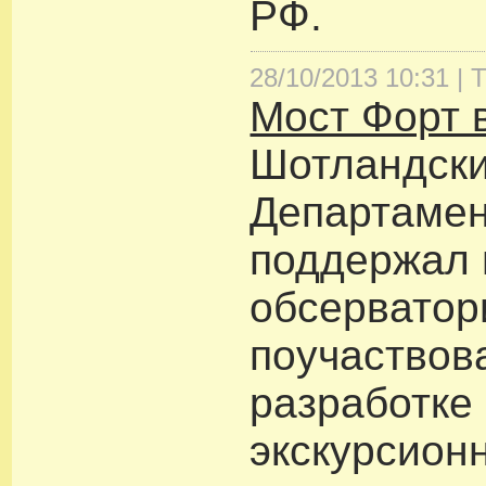
РФ.
28/10/2013 10:31 |
Т
Мост Форт 
Шотландск
Департамен
поддержал 
обсерватори
поучаствов
разработке
экскурсион