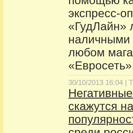
помощью к
экспресс-о
«ГудЛайн» 
наличными 
любом мага
«Евросеть»
30/10/2013 16:04 |
Т
Негативные
скажутся н
популярнос
среди росс