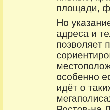
площади, ф
Но указани
адреса и т
позволяет 
сориентиро
местополож
особенно е
идёт о таки
мегаполисах
Ростов-на Д