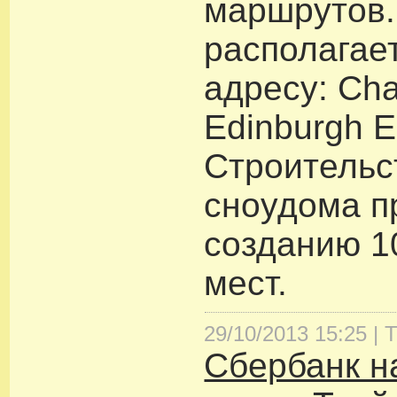
маршрутов.
располагае
адресу: Cha
Edinburgh 
Строительс
сноудома п
созданию 1
мест.
29/10/2013 15:25 |
Т
Сбербанк н