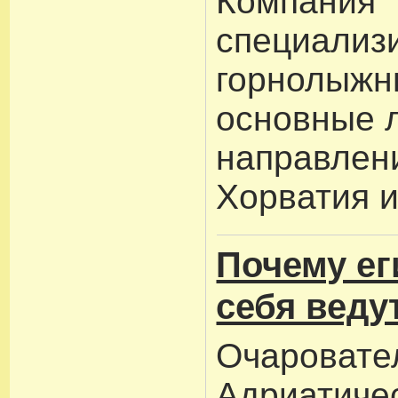
Компания
специализ
горнолыжн
основные 
направлен
Хорватия и
Почему ег
себя веду
Очаровате
Адриатичес