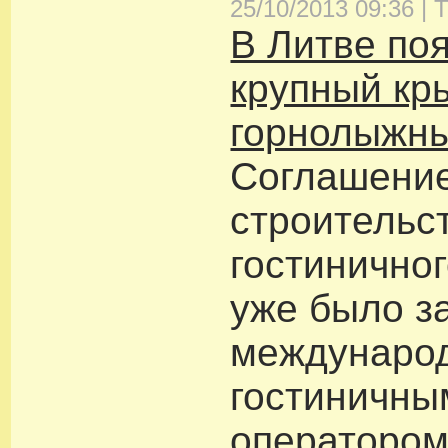
25/10/2013 09:36 |
Т
В Литве по
крупный кр
горнолыжны
Соглашение
строительс
гостинично
уже было з
междунаро
гостиничны
оператором