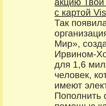
акцию Твой 
с картой V
Так появил
организаци
Мир», созд
Ирвином-Х
для 1,6 ми
человек, ко
имеют элек
Пополнить 