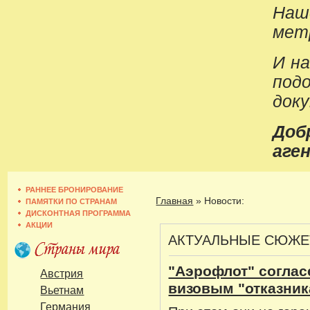
Наш
метр
И н
под
док
До
аген
РАННЕЕ БРОНИРОВАНИЕ
Главная
»
Новости:
ПАМЯТКИ ПО СТРАНАМ
ДИСКОНТНАЯ ПРОГРАММА
АКЦИИ
АКТУАЛЬНЫЕ СЮЖ
"Аэрофлот" соглас
Австрия
визовым "отказни
Вьетнам
Германия