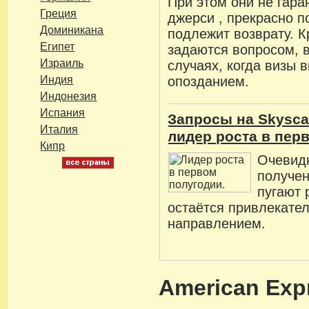
При этом они не гара
Греция
джерси , прекрасно п
Доминикана
подлежит возврату. К
Египет
задаются вопросом, в
Израиль
случаях, когда визы 
Индия
опозданием.
Индонезия
Испания
Запросы на Skysca
Италия
лидер роста в пер
Кипр
Очевидн
получен
пугают 
остаётся привлекате
направлением.
American Exp