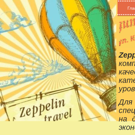
Гла
Zepp
ком
кач
кат
уров
Для
спе
на 
эко