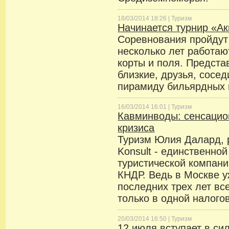
18/03/2014 18:26 |
Туризм
Начинается турнир «А
Соревнования пройдут 
несколько лет работа
корты и поля. Представ
близкие, друзья, сосе
пирамиду бильярдных 
16/03/2014 16:01 |
Туризм
Кавминводы: сенсацио
кризиса
Туризм Юлия Далард, 
Konsult - единственно
туристической компани
КНДР. Ведь в Москве у
последних трех лет в
только в одной налого
20/03/2014 16:50 |
Туризм
12 июля вступает в си