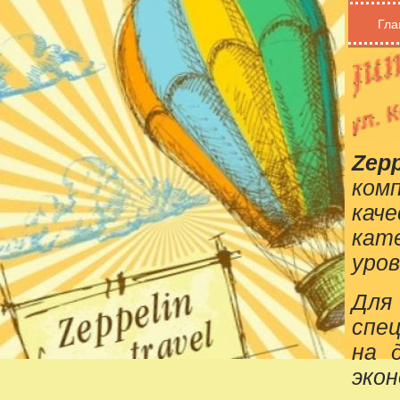
Гла
Zepp
ком
кач
кат
уров
Для
спе
на 
эко