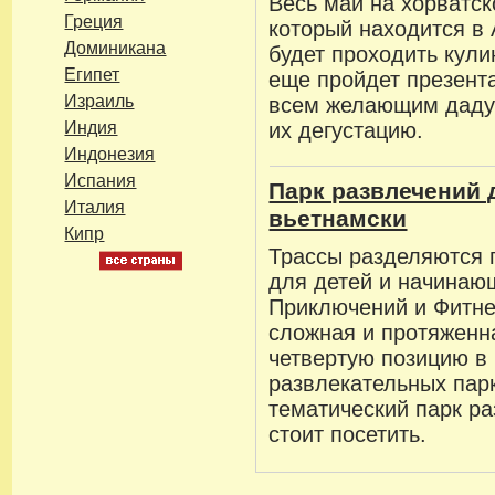
Весь май на хорватс
Греция
который находится в
Доминикана
будет проходить кул
Египет
еще пройдет презент
Израиль
всем желающим даду
Индия
их дегустацию.
Индонезия
Испания
Парк развлечений 
Италия
вьетнамски
Кипр
Трассы разделяются 
для детей и начинаю
Приключений и Фитне
сложная и протяженн
четвертую позицию в 
развлекательных пар
тематический парк ра
стоит посетить.