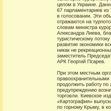
целом в Украине. Дан
67 парламентариев из
в голосовании. Эти об
отражаются на турпот
словам министра куро
Александра Лиева, бл
туристическому потоку
развитие экономики вс
никак не рекреационны
заместитель Председа
АРК Георгий Псарев.
При этом местным орг
правоохранительными 
продолжить работу по 
предупреждению возни
торговли. Киевское из
«Картография» выпуска
по горному Крыму, в к