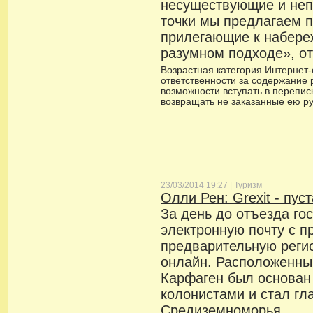
несуществующие и неп
точки мы предлагаем 
прилегающие к набереж
разумном подходе», о
Возрастная категория Интернет-с
ответственности за содержание 
возможности вступать в переписк
возвращать не заказанные ею р
23/03/2014 19:27 |
Туризм
Олли Рен: Grexit - пус
За день до отъезда го
электронную почту с 
предварительную реги
онлайн. Расположенны
Карфаген был основан
колонистами и стал гл
Средиземноморья.