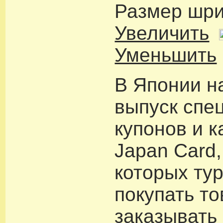
Размер шр
Увеличить
Уменьшить
В Японии н
выпуск спе
купонов и ка
Japan Card
которых ту
покупать то
заказывать