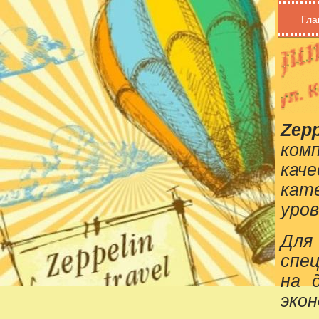
Гла
Zepp
ком
кач
кат
уров
Для
спе
на 
эко