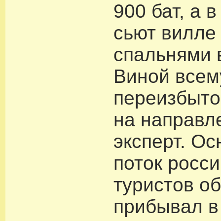
900 бат, а 
сьют вилле
спальнями в
Виной всем
переизбыто
на направл
эксперт. О
поток росс
туристов о
прибывал в