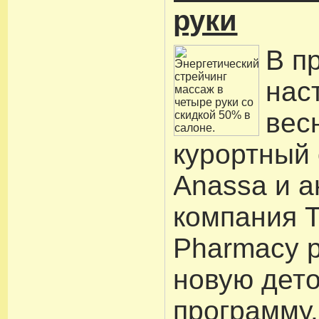
руки
В п
нас
вес
курортный 
Anassa и а
компания T
Pharmacy 
новую дето
программу.