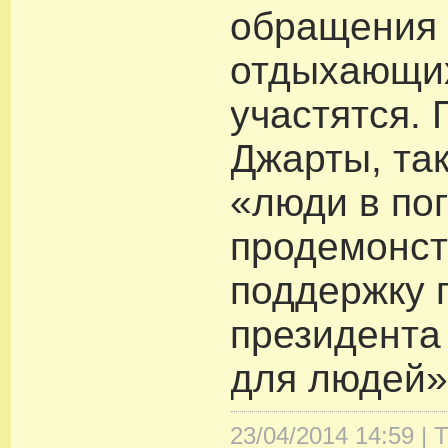
обращения 
отдыхающи
участятся.
Джарты, та
«люди в по
продемонс
поддержку 
президента
для людей»
23/04/2014 14:59 |
Т