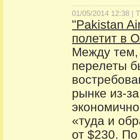
01/05/2014 12:38 |
Т
"Pakistan Ai
полетит в 
Между тем,
перелеты б
востребова
рынке из-за
экономично
«туда и обр
от $230. По