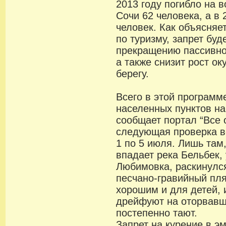
2013 году погибло на 
Сочи 62 человека, а в 
человек. Как объясняе
по туризму, запрет буд
прекращению пассивно
а также снизит рост ок
берегу.
Всего в этой программ
населенных пунктов на
сообщает портал “Все 
следующая проверка в
1 по 5 июля. Лишь там
впадает река Бельбек, 
Любимовка, раскинулс
песчано-гравийный пля
хорошим и для детей, 
дрейфуют на оторвавш
постепенно тают.
Запрет на курение в э