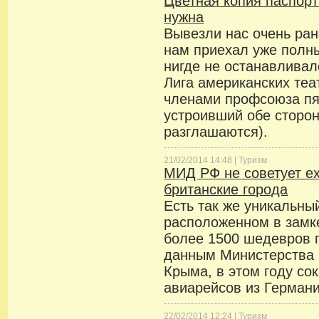
Цветная копия паспор
нужна
Вывезли нас очень рано
нам приехал уже полн
нигде не останавливал
Лига американских теа
членами профсоюза пят
устроивший обе сторон
разглашаются).
21/02/2014 14:48 |
Туризм
МИД РФ не советует е
британские города
Есть так же уникальны
расположенном в замке
более 1500 шедевров г
данным Министерства 
Крыма, в этом году со
авиарейсов из Герман
22/02/2014 12:24 |
Туризм