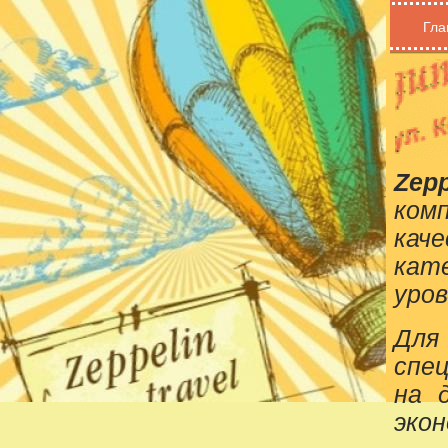
Гла
Zepp
ком
кач
кат
уров
Для
спе
на 
эко