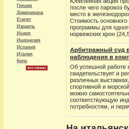
Юбилейная акция про
Греция
после чего паровоз б
Доминикана
место в железнодорож
Египет
Стоимость основного 
Израиль
программы для одного
Индия
норвежских крон (24,5
Индонезия
Испания
Арбитражный суд 
Италия
наблюдения в комп
Кипр
Об успешной работе 
свидетельствует и ре
различных выставках
спортивной и морской
можно самостоятельн
соответствующую ин
потребностям, и пере
На итальянск