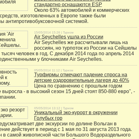
стандартно оснащаются ESP
Около 63% автомобилей и коммерческих
средств, изготовленных в Европе также были
ы антипротивобуксовочной системой.
15/05/2014 15:26 |
Туризм
Air Seychelles ушла из России
Air Seychelles же рассчитывали лишь на
россиян, но турпоток из России на Сейшелы
6 тысяч человек в год. С декабря 2014 года по апрель 2014
единственными у блочниками Air Seychelles.
05/05/2014 11:12 |
Туризм
Турфирмы отмечают падение спроса на
детские оздоровительные лагеря до 40%
Цена по сравнению с прошлым годом
 выросла - в высокий сезон 15 дней стоят 850-880 евро", -
мпании.
05/05/2014 13:12 |
Туризм
Уникальный эко-курорт в окружении
Голубых гор
редусматривает две экскурсии по долине Вольган в
ие действует в период с 1 мая по 31 августа 2013 года.
 в самой живописной части Большого Водораздельного