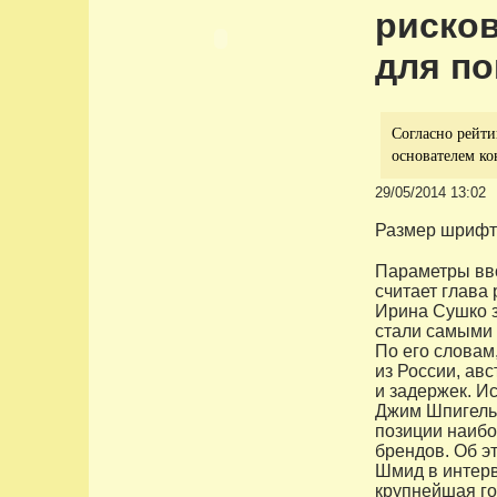
риско
для по
Согласно рейт
основателем кон
29/05/2014 13:02
Размер шрифт
Параметры вво
считает глава
Ирина Сушко з
стали самыми 
По его словам
из России, ав
и задержек. И
Джим Шпигель
позиции наибо
брендов. Об э
Шмид в интервь
крупнейшая го