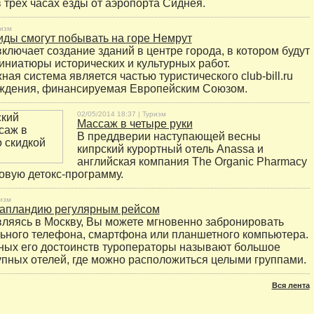
в трех часах езды от аэропорта Сиднея.
изм
иды смогут побывать на горе Немрут
ключает создание зданий в центре города, в котором будут
ниатюры исторических и культурных работ.
я система является частью туристического club-bill.ru
ождения, финансируемая Европейским Союзом.
02/05/2014 18:37 |
Туризм
Массаж в четыре руки
В преддверии наступающей весны
кипрский курортный отель Anassa и
английская компания The Organic Pharmacy
овую детокс-программу.
изм
Лапландию регулярным рейсом
вляясь в Москву, Вы можете мгновенно забронировать
ьного телефона, смартфона или планшетного компьютера.
ных его достоинств туроператоры называют большое
упных отелей, где можно расположиться целыми группами.
Вся лента