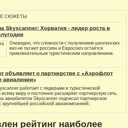
ЫЕ СЮЖЕТЫ
а Skyscanner: Хорватия - лидер роста в
олугодии
Очевидно, что сложности с получением шенгенских
виз не пугают россиян и Евросоюз остаётся
привлекательным туристическим направлением.
r объявляет о партнерстве с «Аэрофлот
е авиалинии»
yscanner работает с лидерами в туристической
 всему миру и постоянно расширяет партнерскую сеть.
ка авиабилетов Skyscanner подписал партнерское
с крупнейшей российской авиакомпанией.
лен рейтинг наиболее