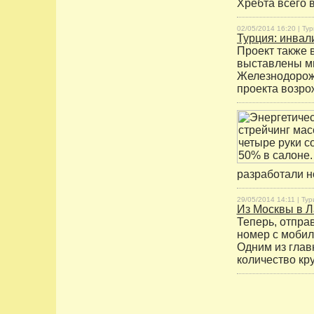
Хребта всего 
02/05/2014 16:20 |
Тур
Турция: инвал
Проект также в
выставлены ми
Железнодорожна
проекта возр
разработали н
29/05/2014 14:11 |
Тур
Из Москвы в 
Теперь, отпра
номер с мобил
Одним из глав
количество кр