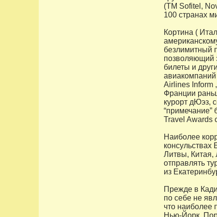
(TM Sofitel, No
100 странах м
Кортина ( Ита
американскому
безлимитный п
позволяющий э
билеты и друг
авиакомпаний 
Airlines Info
Франции раньш
курорт дЮэз, 
“примечание” 
Travel Awards
Наиболее корр
консульствах 
Литвы, Китая,
отправлять ту
из Екатеринбу
Прежде в Кади
по себе не яв
что наиболее 
Нью-Йорк, Пор