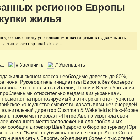
ванных регионов Европы
купки жилья
ингу, составленному управляющим инвестициями в недвижимость,
салтингового портала indriksons.
а:
//
Увеличить
//
Уменьшить
да жилья эконом-класса необходимо довести до 80%,
 региона. Руководитель инициативы Европа без барьеров
аявила, что посольства Италии, Чехии и Великобритания
проблемными относительно выдачи виз украинцам.
, несмотря на прогнозируемый в эти сроки поток туристов
стрийское консульство сможет выдавать визы без очередей
сполнительный директор Cushman & Wakefield в Нью-Йорке
ман, прокомментировал: «Пятое Авеню укрепила свои
лее желанного месторасположения для глобальных
том сообщил директор Швейцарского бюро по туризму Юрг
ю газете “Блик”, опубликованном в четверг. Accor Group –
стиничная сеть в Европе, объединяет более 4 тыс отелей