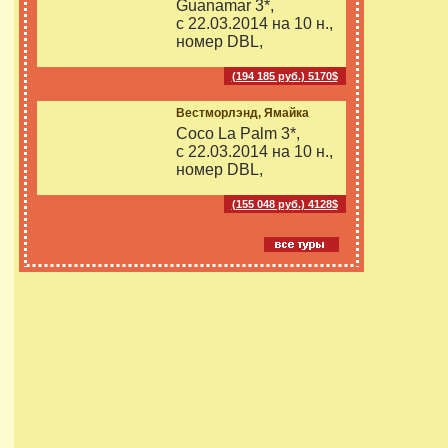
Guanamar 3*,
с 22.03.2014 на
10 н.,
номер DBL,
(194 185 руб.) 5170$
Вестморлэнд, Ямайка
Coco La Palm 3*,
с 22.03.2014 на
10 н.,
номер DBL,
(155 048 руб.) 4128$