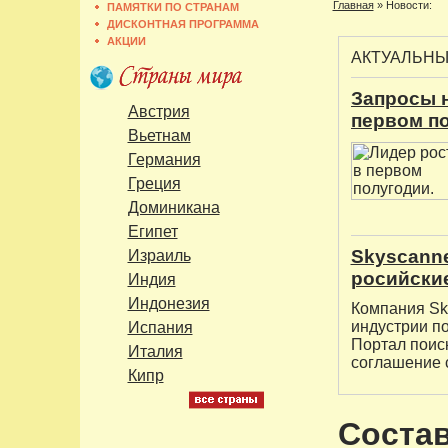
Главная
»
Новости:
ПАМЯТКИ ПО СТРАНАМ
ДИСКОНТНАЯ ПРОГРАММА
АКЦИИ
АКТУАЛЬН
Запросы н
Австрия
первом п
Вьетнам
Германия
Греция
Доминикана
Египет
Skyscanne
Израиль
росийски
Индия
Индонезия
Компания Sk
индустрии по
Испания
Портал поис
Италия
соглашение 
Кипр
Состав