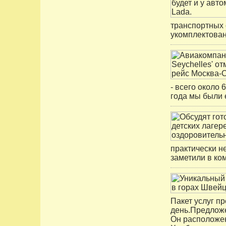
транспортных 
укомплектован
- всего около 
года мы были 
практически не
заметили в ко
Пакет услуг п
день.Предложен
Он расположен