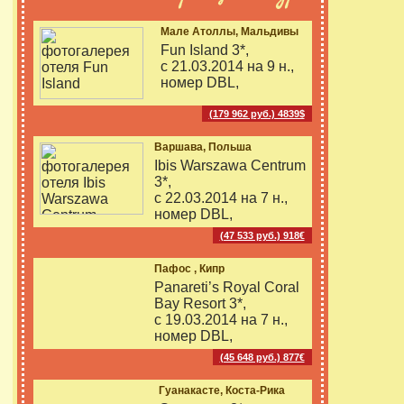
Мале Атоллы, Мальдивы
Fun Island 3*,
с 21.03.2014 на
9 н.,
номер DBL,
(179 962 руб.) 4839$
Варшава, Польша
Ibis Warszawa Centrum
3*,
с 22.03.2014 на
7 н.,
номер DBL,
(47 533 руб.) 918€
Пафос , Кипр
Panareti’s Royal Coral
Bay Resort 3*,
с 19.03.2014 на
7 н.,
номер DBL,
(45 648 руб.) 877€
Гуанакасте, Коста-Рика