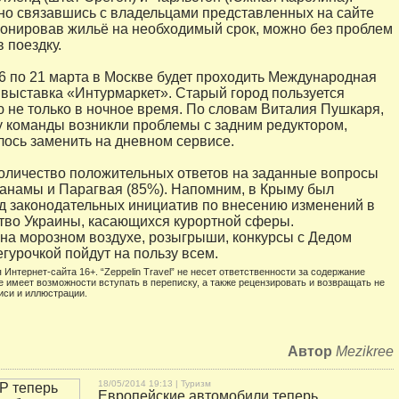
о связавшись с владельцами представленных на сайте
ронировав жильё на необходимый срок, можно без проблем
 поездку.
6 по 21 марта в Москве будет проходить Международная
 выставка «Интурмаркет». Старый город пользуется
 не только в ночное время. По словам Виталия Пушкаря,
 у команды возникли проблемы с задним редуктором,
ось заменить на дневном сервисе.
личество положительных ответов на заданные вопросы
анамы и Парагвая (85%). Напомним, в Крыму был
д законодательных инициатив по внесению изменений в
тво Украины, касающихся курортной сферы.
на морозном воздухе, розыгрыши, конкурсы с Дедом
гурочкой пойдут на пользу всем.
 Интернет-сайта 16+. “Zeppelin Travel” не несет ответственности за содержание
е имеет возможности вступать в переписку, а также рецензировать и возвращать не
иси и иллюстрации.
Автор
Mezikree
18/05/2014 19:13 |
Туризм
Европейские автомобили теперь