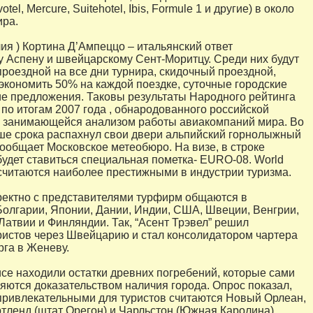
votel, Mercure, Suitehotel, Ibis, Formule 1 и другие) в около
ира.
лия ) Кортина Д’Ампеццо – итальянский ответ
 Аспену и швейцарскому Сент-Моритцу. Среди них будут
роездной на все дни турнира, скидочный проездной,
кономить 50% на каждой поездке, суточные городские
ие предложения. Таковы результаты Народного рейтинга
по итогам 2007 года , обнародованного российской
rm , занимающейся анализом работы авиакомпаний мира. Во
е срока распахнул свои двери альпийский горнолыжный
сообщает Московское метеобюро. На визе, в строке
будет ставиться специальная пометка- EURO-08. World
 считаются наиболее престижными в индустрии туризма.
ектно с представителями турфирм общаются в
Болгарии, Японии, Дании, Индии, США, Швеции, Венгрии,
 Латвии и Финляндии. Так, “Асент Трэвел” решил
ристов через Швейцарию и стал консолидатором чартера
рга в Женеву.
се находили остатки древних погребений, которые сами
ляются доказательством наличия города. Опрос показал,
привлекательными для туристов считаются Новый Орлеан,
тленд (штат Орегон) и Чарльстон (Южная Каролина).