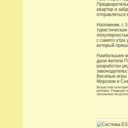
Предварительн
квартир и заб
отправляться в
Напомним, с 1
туристическая
популярностью
с самого утра
который пришл
Наибольшее ко
дали жители П
разработан ря
законодательс
Веселые игры 
Морозом и Сне
Возрастная категория
рекламы. Редакция н
заказанные ею рукоп