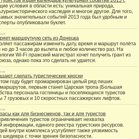
 туристов издан календарь культурных событий 2013 г.
ие условия в области есть: уникальная природа,
ьтурноисторического наследия и многое другое. Для того,
самых значительных событий 2013 года был удобным и
сперты опубликовали буклет.
изм
иряет маршрутную сеть из Донецка
воляет пассажирам изменить дату, время и маршрут полёта
 но до 3 часов до вылета и любое количество раз. На
логии Wi-Fi пражский магистрат хочет получить грант из
юза, однако пока это сделать не удается.
изм
щают сделать туристические киоски
 этом году будет промаркирован целый ряд пеших
 маршрутов, первым станет Царская тропа (Большая
обства персонала гостиницы и поселяющихся туристов
 7 грузовых и 10 скоростных пассажирских лифтов.
изм
асы как для бизнесменов, так и для туристов
ривлечения туристов ограничивает нехватка
 информации, единого реестра туристских ресурсов.
ей внутри комплекса усугубляет также уязвимость
о шедевра с точки зрения безопасности.