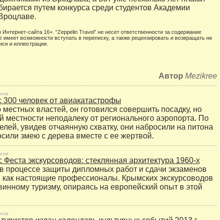
ирается путем конкурса среди студентов Академии
Вроцлаве.
 Интернет-сайта 16+. “Zeppelin Travel” не несет ответственности за содержание
е имеет возможности вступать в переписку, а также рецензировать и возвращать не
иси и иллюстрации.
Автор
Mezikree
изм
 300 человек от авиакатастрофы
местных властей, он готовился совершить посадку, но
ой местности неподалеку от регионального аэропорта. По
елей, увидев отчаянную схватку, они набросили на питона
осили змею с дерева вместе с ее жертвой.
изм
 Феста экскурсоводов: стеклянная архитектура 1960-х
 в процессе защиты дипломных работ и сдачи экзаменов
 как настоящие профессионалы. Крымских экскурсоводов
 винному туризму, опираясь на европейский опыт в этой
изм