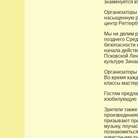
знаменуется в
Организаторы 
насыщенную ра
центр Риттербур
Мы не делим р
позднего Сред
безопасности 
начала действ
Псковской Лен
культуре Зина
Организаторы 
Во время кажд
классы мастер
Гостям предла
изобилующую 
Зрители также
произведениям
призывают при
музыку, поуча
познакомиться
известными ху