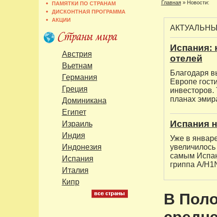
Главная
»
Новости:
ПАМЯТКИ ПО СТРАНАМ
ДИСКОНТНАЯ ПРОГРАММА
АКЦИИ
АКТУАЛЬН
Испания:
Австрия
отелей
Вьетнам
Благодаря в
Германия
Европе гост
Греция
инвесторов. 
планах эмира
Доминикана
Египет
Испания 
Израиль
Индия
Уже в январ
Индонезия
увеличилось
самым Испан
Испания
гриппа А/H1
Италия
Кипр
В Поло