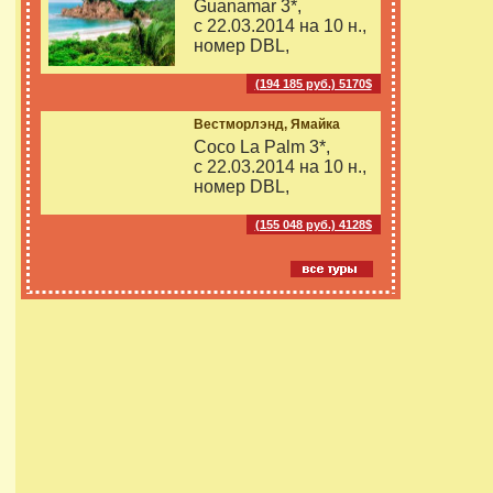
Guanamar 3*,
с 22.03.2014 на
10 н.,
номер DBL,
(194 185 руб.) 5170$
Вестморлэнд, Ямайка
Coco La Palm 3*,
с 22.03.2014 на
10 н.,
номер DBL,
(155 048 руб.) 4128$