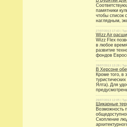
В Бурятии для
Соответствующ
памятники кул
чтобы список 
наглядным, эк
27/07/2013 17:43 |
Тур
Wizz Air расш
Wizz Flex поз
в любое время
развитие техно
фондов Евросо
28/07/2013 13:28 |
Тур
В Херсоне обе
Кроме того, в
туристических
Ялта). Для уд
предусмотрены
29/07/2013 12:05 |
Тур
Шикарные терр
Возможность п
общедоступной
Скопление люд
архитектурног