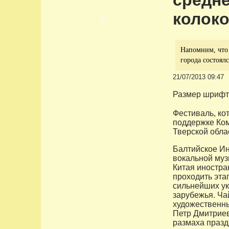
средне
колоко
Напомним, что 
города состоялс
21/07/2013 09:47
Размер шрифт
Фестиваль, ко
поддержке Ком
Тверской обла
Балтийское Ин
вокальной муз
Китая иностран
проходить эта
сильнейших ук
зарубежья. Ча
художественны
Петр Дмитриев
размаха празд