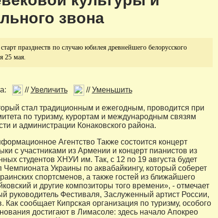
вековой культуры и
льного звона
старт празднеств по случаю юбилея древнейшего белорусского
я 25 мая.
а:
//
Увеличить
//
Уменьшить
торый стал традиционным и ежегодным, проводится при
итета по туризму, курортам и международным связям
сти и администрации Конаковского района.
формационное Агентство Также состоится концерт
ыки с участниками из Армении и концерт пианистов из
ных студентов ХНУИ им. Так, с 12 по 19 августа будет
п Чемпионата Украины по аквабайкингу, который соберет
раинских спортсменов, а также гостей из ближайшего
йковский и другие композиторы того времени», - отмечает
й руководитель Фестиваля, Заслуженный артист России,
. Как сообщает Кипрская организация по туризму, особого
нования достигают в Лимасоле: здесь начало Апокрео