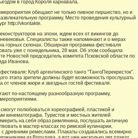
ъездом в город Короля карнавала.
мероприятия обещают не только пивное пиршество, но и
звлекательную программу. Место проведения культурный
г http://vkontakte.
еконструкторов на эпохи, ждем всех от викингов до
невековья. Специалисты также напоминают и о мерах
на горных склонах. Обширная программа фестиваля
овать уже с понедельника, 28 мая. Об этом сообщила
те Новостей председатель комитета Псковской области по
ида Иванова.
фестиваля: Клуб аргентинского танго “ТангоПерекресток”.
ого этапа зрители должны будет возможность прослушать
а от членов жюри и звездных гостей фестиваля.
гают по-настоящему разнообразную программу,
мероприятиями.
 смогут полюбоваться хореографией, пластикой и
и кинематографа. Туристов и местных жителей
мерить на себя образ римлянина, послушать античную
ствовать в мастер-классах по римской кулинарии,
 с древними ремеслами. Плакаты создавались всемирно
дожниками из Вроцлава, а вот уже несколько лет плакат