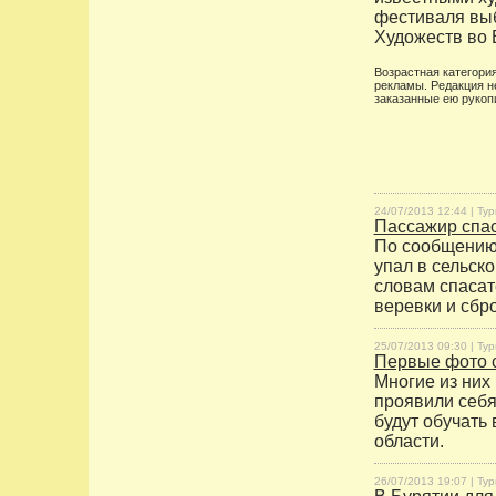
фестиваля выб
Художеств во 
Возрастная категория
рекламы. Редакция н
заказанные ею рукоп
24/07/2013 12:44 |
Тур
Пассажир спас
По сообщению 
упал в сельск
словам спасат
веревки и сбр
25/07/2013 09:30 |
Тур
Первые фото с
Многие из них
проявили себя
будут обучать
области.
26/07/2013 19:07 |
Тур