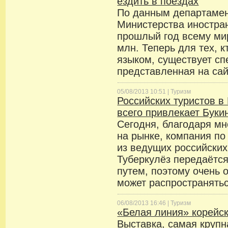
ездить в поездах
По данным департамен
Министерства иностра
прошлый год всему ми
млн. Теперь для тех, к
языком, существует сп
представленная на сай
05/08/2013 10:51 |
Туризм
Российских туристов в
всего привлекает Буки
Сегодня, благодаря мн
на рынке, компания по
из ведущих российских
Туберкулёз передаётс
путем, поэтому очень о
может распространятьс
06/08/2013 16:46 |
Туризм
«Белая линия» корейск
Выставка, самая крупн