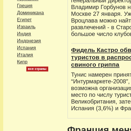
генеральный директо
Греция
Владимир Горбунов н
Доминикана
Москве 27 января. Уж
Египет
Вроцлава можно най
развлечений - в Стар
Израиль
большое число клубов
Индия
Индонезия
Испания
Фидель Кастро об
Италия
туристов в распро
Кипр
свиного гриппа
Тунис намерен принят
“Интурмаркете-2008″,
возможна организаци
место по числу турис
Великобритания, зате
Испания (3,6%) и Фра
Франция мен