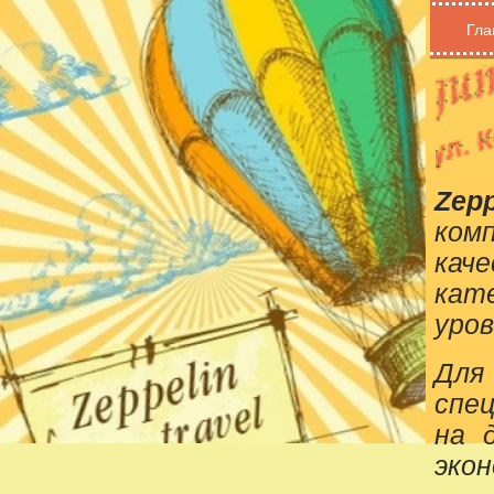
Гла
Zepp
ком
кач
кат
уров
Для
спе
на 
эко