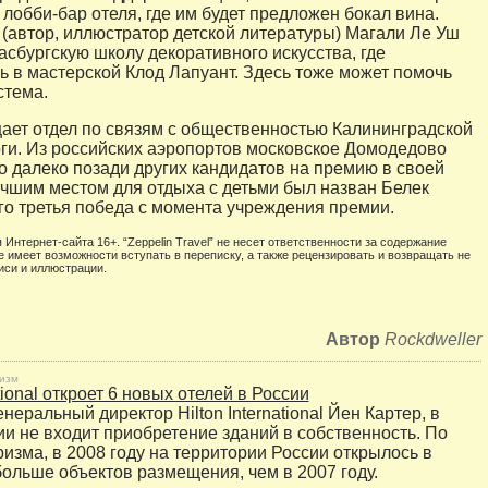
лобби-бар отеля, где им будет предложен бокал вина.
(автор, иллюстратор детской литературы) Магали Ле Уш
асбургскую школу декоративного искусства, где
ь в мастерской Клод Лапуант. Здесь тоже может помочь
стема.
ает отдел по связям с общественностью Калининградской
ги. Из российских аэропортов московское Домодедово
о далеко позади других кандидатов на премию в своей
чшим местом для отдыха с детьми был назван Белек
его третья победа с момента учреждения премии.
 Интернет-сайта 16+. “Zeppelin Travel” не несет ответственности за содержание
е имеет возможности вступать в переписку, а также рецензировать и возвращать не
иси и иллюстрации.
Автор
Rockdweller
изм
ational откроет 6 новых отелей в России
неральный директор Hilton International Йен Картер, в
и не входит приобретение зданий в собственность. По
изма, в 2008 году на территории России открылось в
больше объектов размещения, чем в 2007 году.