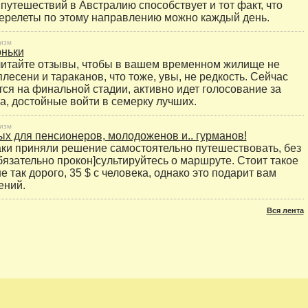
путешествий в Австралию способствует и тот факт, что
ерелеты по этому направлению можно каждый день.
изм
оньки
итайте отзывы, чтобы в вашем временном жилище не
лесени и тараканов, что тоже, увы, не редкость. Сейчас
тся на финальной стадии, активно идет голосование за
, достойные войти в семерку лучших.
изм
х для пенсионеров, молодоженов и.. гурманов!
аки приняли решение самостоятельно путешествовать, без
бязательно прокон]сультируйтесь о маршруте. Стоит такое
 так дорого, 35 $ с человека, однако это подарит вам
ений.
Вся лента