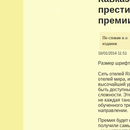
прест
премии
По словам и.о.
издания.
16/01/2014 11:51
Размер шрифт
Сеть отелей R
отелей мира, и
высочайший ур
быть доступны
сложности. Эт
не каждая тан
обученного тр
направлении.
Премия будет 
получили самы