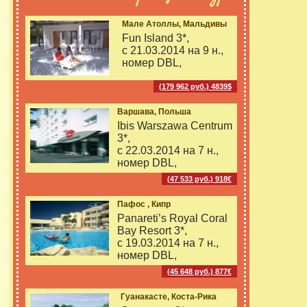
Мале Атоллы, Мальдивы
Fun Island 3*,
с 21.03.2014 на
9 н.,
номер DBL,
(179 962 руб.) 4839$
Варшава, Польша
Ibis Warszawa Centrum
3*,
с 22.03.2014 на
7 н.,
номер DBL,
(47 533 руб.) 918€
Пафос , Кипр
Panareti’s Royal Coral
Bay Resort 3*,
с 19.03.2014 на
7 н.,
номер DBL,
(45 648 руб.) 877€
Гуанакасте, Коста-Рика