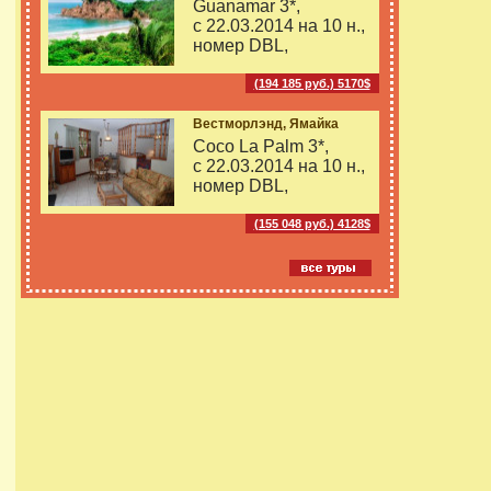
Guanamar 3*,
с 22.03.2014 на
10 н.,
номер DBL,
(194 185 руб.) 5170$
Вестморлэнд, Ямайка
Coco La Palm 3*,
с 22.03.2014 на
10 н.,
номер DBL,
(155 048 руб.) 4128$