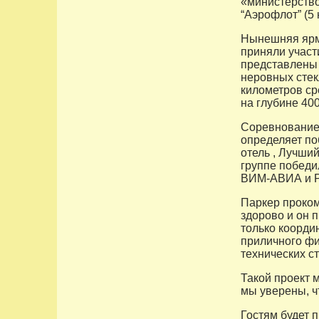
«министерство
“Аэрофлот” (5 
Нынешняя ярма
приняли участ
представлены 
неровных стек
километров ср
на глубине 40
Соревнование 
определяет по
отель , Лучший
группе победи
ВИМ-АВИА и Р
Паркер проком
здорово и он п
только коорди
приличного ф
технических ст
Такой проект 
мы уверены, ч
Гостям будет 