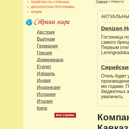
Главная
»
Новости:
ПАМЯТКИ ПО СТРАНАМ
ДИСКОНТНАЯ ПРОГРАММА
АКЦИИ
АКТУАЛЬН
Denizen H
Австрия
Гостиница по
Вьетнам
самого бренд
Германия
Первым отеле
Leningradska
Греция
Доминикана
Египет
Сирийски
Израиль
Отель будет
Индия
произведени
ми годами. П
Индонезия
бюджетных а
Испания
увеличить.
Италия
Кипр
Компа
Кавказ