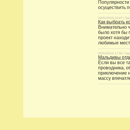
Популярности 
осуществить п
24/01/2014 12:07 |
Тур
Как выбрать к
Внимательно ч
было хотя бы п
проект находи
любимые места
25/01/2014 17:50 |
Тур
Мальдивы отды
Если вы все т
проводника, о
приключение не
массу впечатл