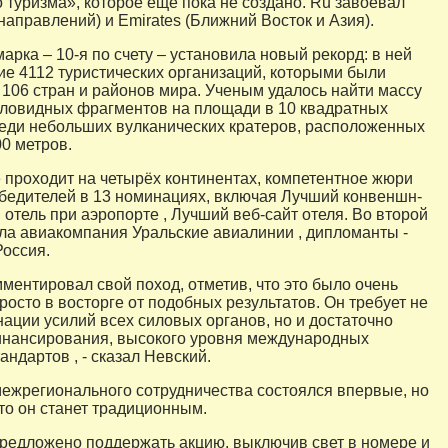
 туризма», которое ещё пока не создано. Ru завоевал
направлений) и Emirates (Ближний Восток и Азия).
рка – 10-я по счету – установила новый рекорд: в ней
ие 4112 туристических организаций, которыми были
106 стран и районов мира. Ученым удалось найти массу
ловидных фрагментов на площади в 10 квадратных
еди небольших вулканических кратеров, расположенных
00 метров.
проходит на четырёх континентах, компетентное жюри
бедителей в 13 номинациях, включая Лучший конвеншн-
 отель при аэропорте , Лучший веб-сайт отеля. Во второй
ла авиакомпания Уральские авиалинии , дипломанты -
оссия.
ментировал свой поход, отметив, что это было очень
росто в восторге от подобных результатов. Он требует не
нации усилий всех силовых органов, но и достаточно
инансирования, высокого уровня международных
андартов , - сказал Невский.
межрегионального сотрудничества состоялся впервые, но
то он станет традиционным.
предложено поддержать акцию, выключив свет в номере и