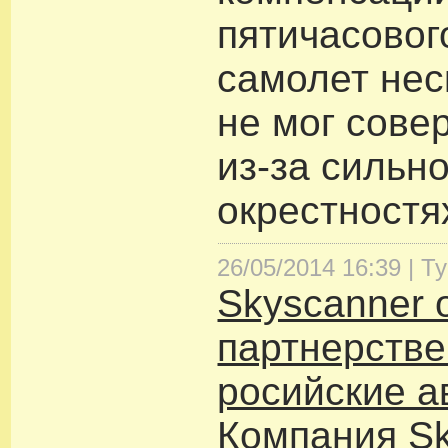
пятичасовог
самолет нес
не мог сове
из-за сильно
окрестностя
26/05/2014 16:39 |
Т
Skyscanner 
партнерстве
росийские 
Компания Sk