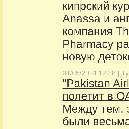
кипрский ку
Anassa и ан
компания Th
Pharmacy р
новую деток
01/05/2014 12:38 |
Т
"Pakistan Air
полетит в О
Между тем, 
были весьм