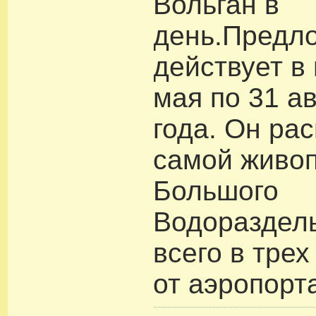
Вольган в
день.Предл
действует в 
мая по 31 а
года. Он ра
самой живоп
Большого
Водораздел
всего в трех
от аэропорт