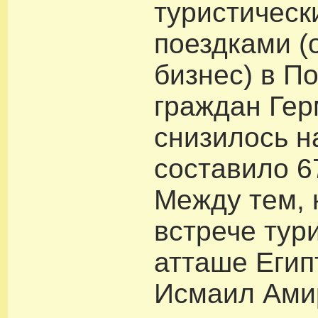
туристическ
поездками (
бизнес) в П
граждан Ге
снизилось н
составило 6
Между тем, 
встрече тур
атташе Егип
Исмаил Ами