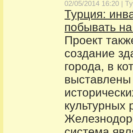
02/05/2014 16:20 |
Т
Турция: инв
побывать на
Проект такж
создание зд
города, в ко
выставлены
исторически
культурных 
Железнодор
система явл