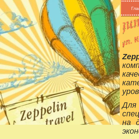
Гла
Zepp
ком
кач
кат
уров
Для
спе
на 
эко