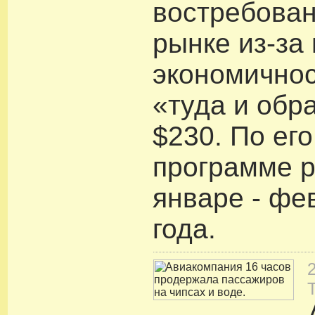
востребова
рынке из-за 
экономичнос
«туда и обр
$230. По ег
программе р
январе - фе
года.