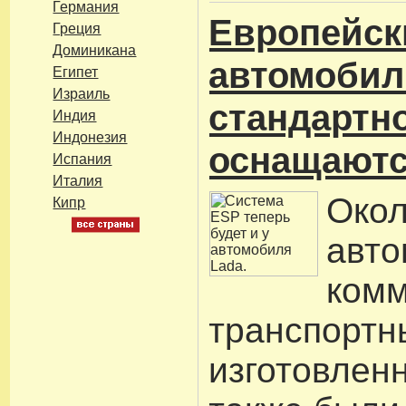
Германия
Европейск
Греция
Доминикана
автомобил
Египет
Израиль
стандартн
Индия
Индонезия
оснащаютс
Испания
Италия
Око
Кипр
авто
комм
транспортн
изготовлен