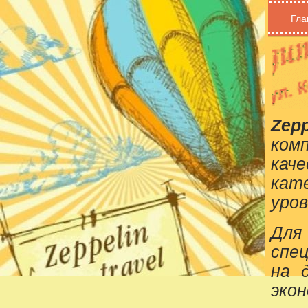
Гла
Zepp
ком
кач
кат
уров
Для
спе
на 
эко