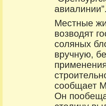
авиалинии”
Местные ж
возводят го
соляных бл
вручную, бе
применени
строительн
сообщает M
Он пообеща