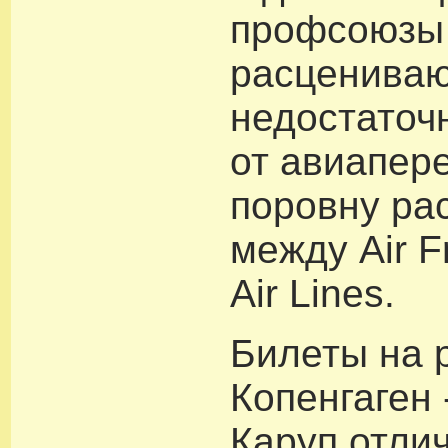
профсоюзы
расцениваю
недостаточ
от авиапер
поровну ра
между Air F
Air Lines.
Билеты на 
Копенгаген 
Каруп отли