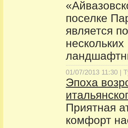
«Айвазовск
поселке Па
является п
нескольких
ландшафтны
01/07/2013 11:30 |
Т
Эпоха возр
итальянско
Приятная а
комфорт на