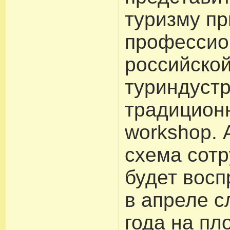
туризму п
профессио
российско
туриндустр
традицион
workshop. 
схема сот
будет вос
в апреле 
года на п