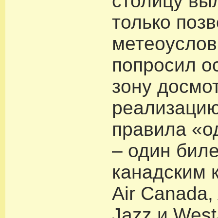
столицу выл
только поз
метеоуслов
попросил о
зону досмо
реализацию
правила «о
– один бил
канадским 
Air Canada,
Jazz и West