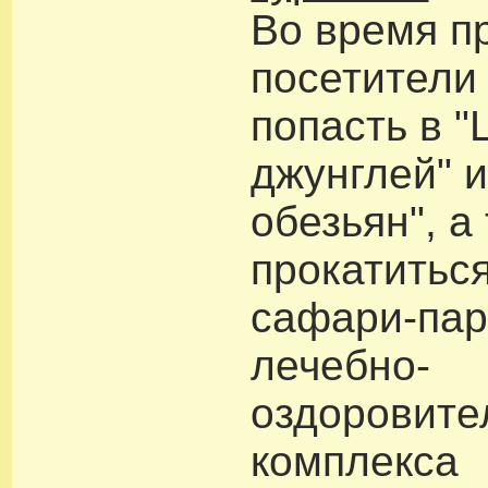
Во время п
посетители
попасть в 
джунглей" 
обезьян", а
прокатитьс
сафари-пар
лечебно-
оздоровите
комплекса