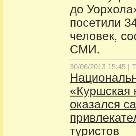
до Уорхола
посетили 3
человек, с
СМИ.
30/06/2013 15:45 |
Т
Национальн
«Куршская 
оказался с
привлекате
туристов