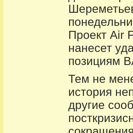
Шереметье
понедельник
Проект Air 
нанесет уд
позициям B
Тем не мене
история не
другие соо
посткризис
сокращения