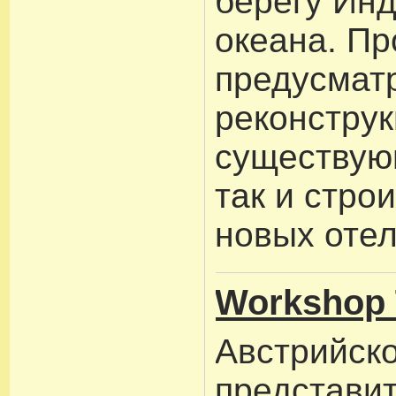
берегу Инд
океана. Пр
предусматр
реконстру
существую
так и стро
новых отел
Workshop 
Австрийск
представит