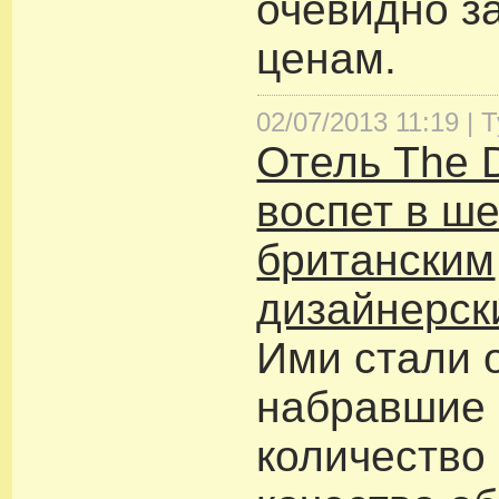
очевидно 
ценам.
02/07/2013 11:19 |
Т
Отель The D
воспет в ш
британским
дизайнерск
Ими стали 
набравшие
количество