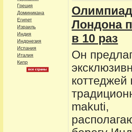
Греция
Олимпиад
Доминикана
Египет
Лондона 
Израиль
Индия
в 10 раз
Индонезия
Испания
Он предлаг
Италия
Кипр
эксклюзив
коттеджей 
традицион
makuti,
располага