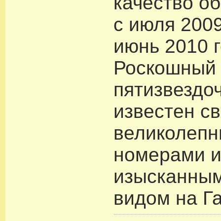
качество о
с июля 2009
июнь 2010 г
Роскошный
пятизвездо
известен с
великолеп
номерами 
изысканным
видом на Г