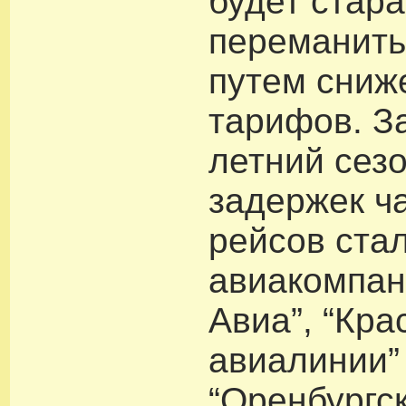
будет стара
переманить
путем сниж
тарифов. З
летний сез
задержек ч
рейсов ста
авиакомпан
Авиа”, “Кра
авиалинии”
“Оренбургс