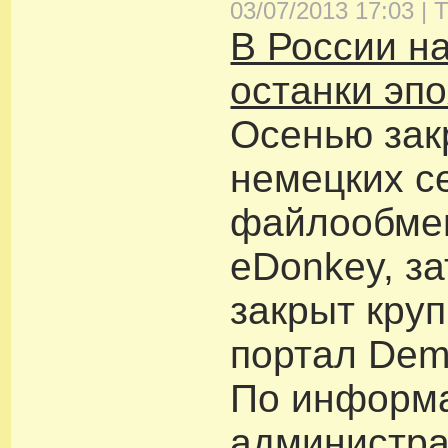
03/07/2013 17:03 |
Т
В России н
останки эп
Осенью зак
немецких с
файлообме
eDonkey, з
закрыт кру
портал Dem
По информ
администр