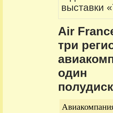
выставки «
Air Franc
три реги
авиакомп
один
полудиск
Авиакомпания