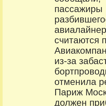
пассажиры
разбившего
авиалайне
считаются 
Авиакомпан
из-за забас
бортпровод
отменила р
Париж Моск
должен при