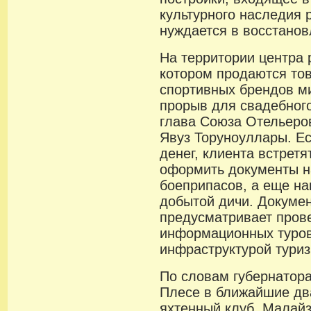
культурного наследия 
нуждается в восстанов
На территории центра 
котором продаются то
спортивных брендов ми
прорыв для свадебного
глава Союза Отельеро
Явуз Торуноуллары. Е
денег, клиента встретя
оформить документы н
боеприпасов, а еще н
добытой дичи. Документ
предусматривает пров
информационных туров
инфраструктурой туриз
По словам губернатора
Плесе в ближайшие два
яхтенный клуб. Малайз