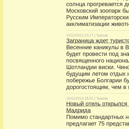
солнца прогревается д
Московский зоопарк бы
Русским Императорск
акклиматизации животн
15/11/2013 10:17 |
Туризм
Заграница ждет турист
Весенние каникулы в 
будет провести под зн
посвященного национа
Шотландии виски. Чино
будущим летом отдых 
побережье Болгарии бу
дорогостоящим, чем в 
16/11/2013 16:01 |
Туризм
Новый отель открылся
Мадрида
Помимо стандартных н
предлагает 75 предста