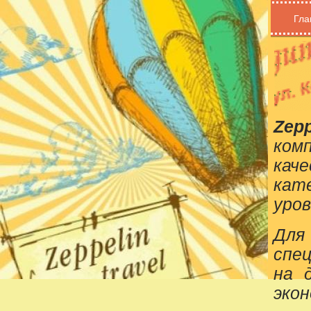
Гла
Zepp
ком
кач
кат
уров
Для
спе
на 
эко