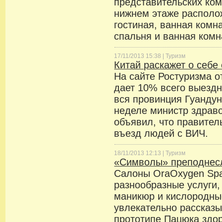
представительских ком
нижнем этаже располо
гостиная, ванная комна
спальня и ванная комн
17/11/2013 15:38 |
Туризм
Китай раскажет о себе
На сайте Ростуризма о
дает 10% всего выездн
вся провинция Гуанду
неделе министр здрав
объявил, что правител
въезд людей с ВИЧ.
18/11/2013 12:13 |
Туризм
«Символы» преподнес
Салоны OraOxygen Sp
разнообразные услуги,
маникюр и кислородные
увлекательно рассказ
прототипе Пацюка здо