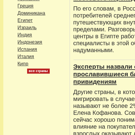
Греция
По его словам, в Рос
Доминикана
потребителей среднег
Египет
путешествующих внут
Израиль
пределами. Разговоры
Индия
центры в Египте рабо
Индонезия
специалисты в этой о
Испания
надуманными.
Италия
Кипр
Эксперты назвали 
прославившиеся б
привидениям
Другие страны, в кот
мигрировать в случа
называют не более 2
Елена Кофанова. Со
сейчас хорошо поним
влияние на покупате
взрослых оказывают 