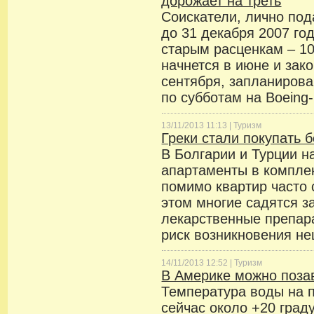
дорожает на треть
Соискатели, лично под
до 31 декабря 2007 го
старым расценкам – 1
начнется в июне и зак
сентября, запланиров
по субботам на Boeing-
13/11/2013 11:13 |
Туризм
Греки стали покупать
В Болгарии и Турции 
апартаменты в комплек
помимо квартир часто
этом многие садятся за
лекарственные препа
риск возникновения не
14/11/2013 12:52 |
Туризм
В Америке можно позав
Температура воды на 
сейчас около +20 град