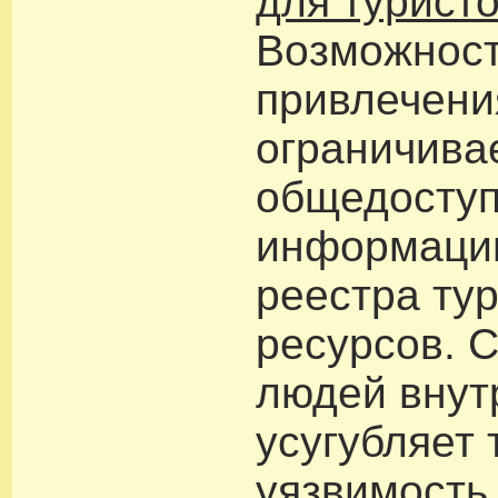
для турист
Возможнос
привлечени
ограничива
общедосту
информации
реестра ту
ресурсов. 
людей внут
усугубляет 
уязвимость