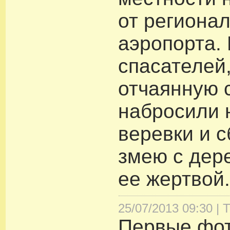
от региона
аэропорта.
спасателей
отчаянную с
набросили 
веревки и 
змею с дер
ее жертвой
25/07/2013 09:30 |
Т
Первые фот