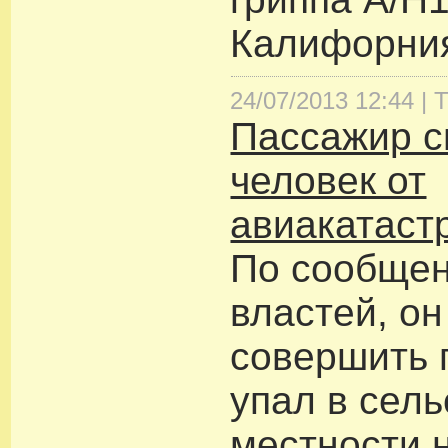
Калифорни
24/07/2013 12:44 |
Т
Пассажир с
человек от
авиакатас
По сообще
властей, он
совершить 
упал в сель
местности 