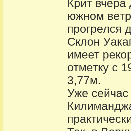
Крит вчера
южном ветр
прогрелся д
Склон Уака
имеет реко
отметку с 1
3,77м.
Уже сейчас
Килиманджа
практическ