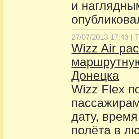
и наглядны
опубликовал
27/07/2013 17:43 |
Т
Wizz Air ра
маршрутную
Донецка
Wizz Flex п
пассажирам
дату, врем
полёта в л