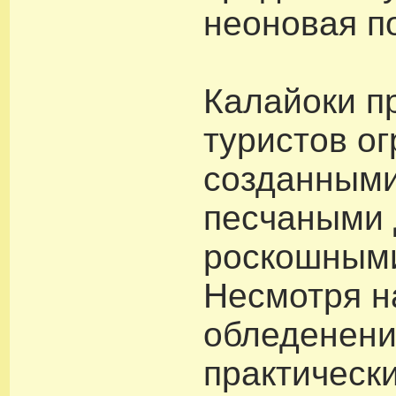
неоновая п
Калайоки п
туристов о
созданными
песчаными
роскошным
Несмотря н
обледенени
практическ