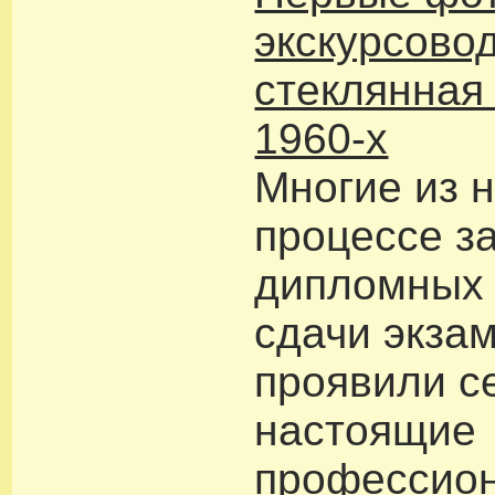
экскурсово
стеклянная
1960-х
Многие из н
процессе з
дипломных 
сдачи экза
проявили с
настоящие
профессио