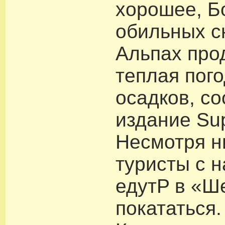
хорошее, Б
обильных с
Альпах про
теплая пого
осадков, с
издание Sup
Несмотря н
туристы с 
едутP в «Ш
покататься.