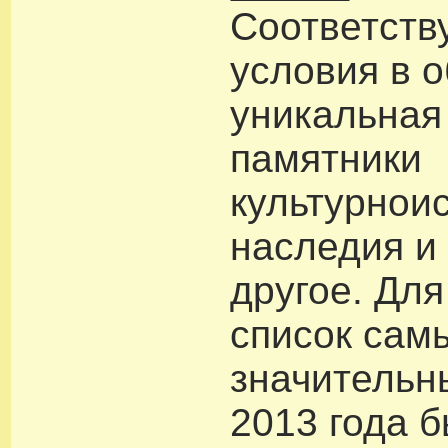
Соответст
условия в о
уникальная
памятники
культурнои
наследия и
другое. Для
список сам
значительн
2013 года 