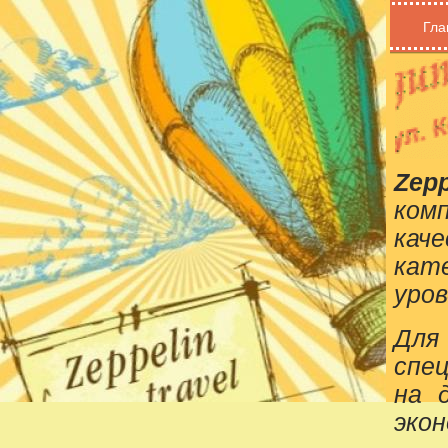
Гла
Zepp
ком
кач
кат
уров
Для
спе
на 
эко