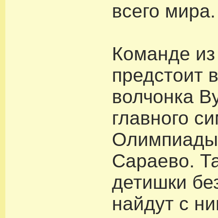
всего мира.
Команде из
предстоит 
волчонка Ву
главного с
Олимпиады 
Сараево. Та
детишки бе
найдут с н