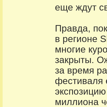
еще ждут с
Правда, по
в регионе Sk
многие кур
закрыты. О
за время р
фестиваля 
экспозицию
миллиона ч