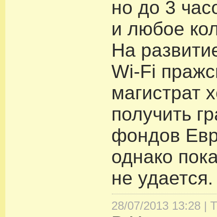
но до 3 час
и любое кол
На развити
Wi-Fi пражс
магистрат х
получить гр
фондов Евр
однако пока
не удается.
28/07/2013 13:28 |
Т