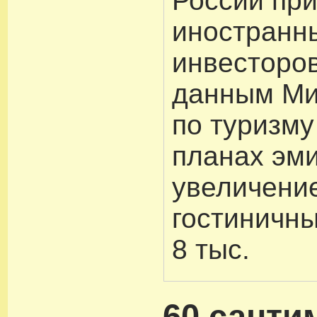
России пр
иностранн
инвесторов
данным Ми
по туризму
планах эми
увеличени
гостиничны
8 тыс.
60 санти