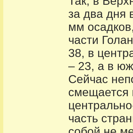
Так, в Верх
за два дня
мм осадков
части Голан
38, в центр
– 23, а в ю
Сейчас неп
смещается 
центральн
часть стран
собой не м