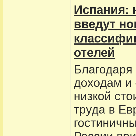
Испания: 
введут н
классифи
отелей
Благодаря
доходам и
низкой сто
труда в Ев
гостиничн