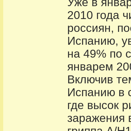
Уже в янва
2010 года ч
россиян, п
Испанию, у
на 49% по 
январем 20
Включив т
Испанию в 
где высок р
заражения 
гриппа А/H