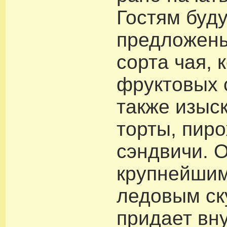
Гостям буд
предложен
сорта чая, 
фруктовых 
также изыс
торты, пир
сэндвичи. 
крупнейшим
ледовым ск
придает вн