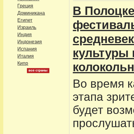
Греция
В Полоцке
Доминикана
Египет
фестивал
Израиль
Индия
средневе
Индонезия
культуры 
Испания
Италия
колокольн
Кипр
Во время 
этапа зри
будет воз
прослушат