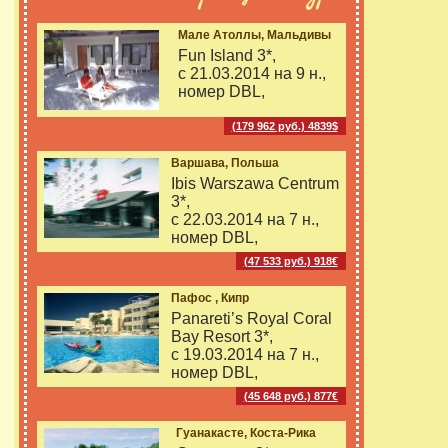
Мале Атоллы, Мальдивы
Fun Island 3*,
с 21.03.2014 на
9 н.,
номер DBL,
(179 962 руб.) 4839$
Варшава, Польша
Ibis Warszawa Centrum
3*,
с 22.03.2014 на
7 н.,
номер DBL,
(47 533 руб.) 918€
Пафос , Кипр
Panareti’s Royal Coral
Bay Resort 3*,
с 19.03.2014 на
7 н.,
номер DBL,
(45 648 руб.) 877€
Гуанакасте, Коста-Рика