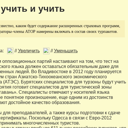
 учить и учить
известно, каким будет содержание расширенных страховых программ,
раторы–члены АТОР намерены включать в состав своих турпакетов.
а:
//
Увеличить
//
Уменьшить
 оппозиционных партий настаивают на том, что тест на
ского языка должен оставаться обязательным даже для
енных людей. Во Владивостоке в 2012 году планируется
м стран Азиатско-Тихоокеанского экономического
а (АТЭС). Бурятских специалистов для турзоны будут учить
ятия готовит специалистов для туристической зоны
гавань». Специалисты отмечают у носителей языка
е понятное произношение, еще одним из достоинств
ют достойное качество образования.
 для преподавателей, а также курсы подготовки к сдаче
сертификаты. Поскольку Одесса в связи с Евро-2012
принимать многочисленных туристов.