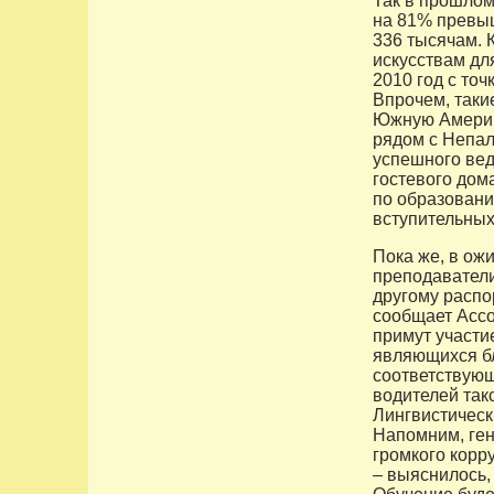
Так в прошлом 
на 81% превыш
336 тысячам. 
искусствам дл
2010 год с точ
Впрочем, таки
Южную Америку
рядом с Непал
успешного вед
гостевого дом
по образован
вступительных 
Пока же, в ож
преподавател
другому распо
сообщает Ассо
примут участи
являющихся бл
соответствующ
водителей так
Лингвистическ
Напомним, ген
громкого корр
– выяснилось,