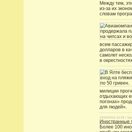
Между тем, эт
из-за их эконо
словам програ
всем пассажир
долларов в ка
самолет неско
в окрестностя
милиции прогн
отдыхающих ещ
погонах» прод
для людей».
23/04/2014 14:59 |
Тур
Иностранные т
Более 100 ино