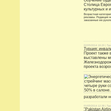
Обучение буде
Столица Европ
культурных и 
Возрастная категория
рекламы. Редакция н
заказанные ею рукоп
02/05/2014 16:20 |
Тур
Турция: инвал
Проект также в
выставлены ми
Железнодорожна
проекта возр
разработали н
01/05/2014 12:38 |
Тур
"Pakistan Airl