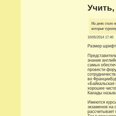
Учить,
На днях стало 
которые туропе
10/05/2014 17:40
Размер шрифт
Представители
знание англий
самых обеспеч
провести фору
сотрудничеств
во ФранцииБур
«Байкальская 
хорошее чисто
Канады называ
Имеются курсы
экзаменов на 
рассчитывает 