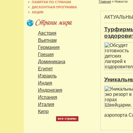
Главная
»
Новости:
ПАМЯТКИ ПО СТРАНАМ
ДИСКОНТНАЯ ПРОГРАММА
АКЦИИ
АКТУАЛЬН
Турфирмы
Австрия
оздорови
Вьетнам
Германия
Греция
Доминикана
Египет
Израиль
Уникальны
Индия
Индонезия
Испания
Италия
Кипр
аэропорта С