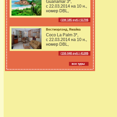
Guanamar 3*,
с 22.03.2014 на
10 н.,
номер DBL,
(194 185 руб.) 5170$
Вестморлэнд, Ямайка
Coco La Palm 3*,
с 22.03.2014 на
10 н.,
номер DBL,
(155 048 руб.) 4128$