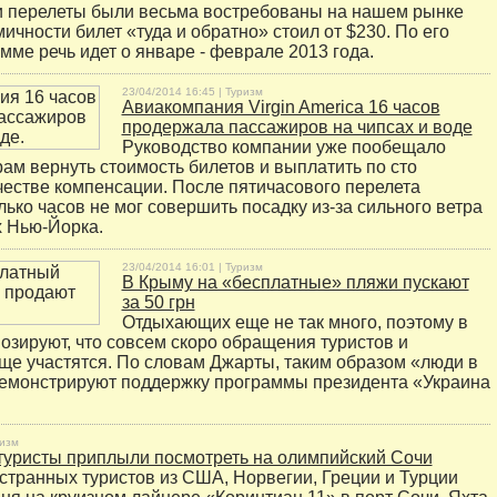
и перелеты были весьма востребованы на нашем рынке
мичности билет «туда и обратно» стоил от $230. По его
мме речь идет о январе - феврале 2013 года.
23/04/2014 16:45 |
Туризм
Авиакомпания Virgin America 16 часов
продержала пассажиров на чипсах и воде
Руководство компании уже пообещало
ам вернуть стоимость билетов и выплатить по сто
честве компенсации. После пятичасового перелета
лько часов не мог совершить посадку из-за сильного ветра
х Нью-Йорка.
23/04/2014 16:01 |
Туризм
В Крыму на «бесплатные» пляжи пускают
за 50 грн
Отдыхающих еще не так много, поэтому в
озируют, что совсем скоро обращения туристов и
е участятся. По словам Джарты, таким образом «люди в
емонстрируют поддержку программы президента «Украина
изм
уристы приплыли посмотреть на олимпийский Сочи
странных туристов из США, Норвегии, Греции и Турции