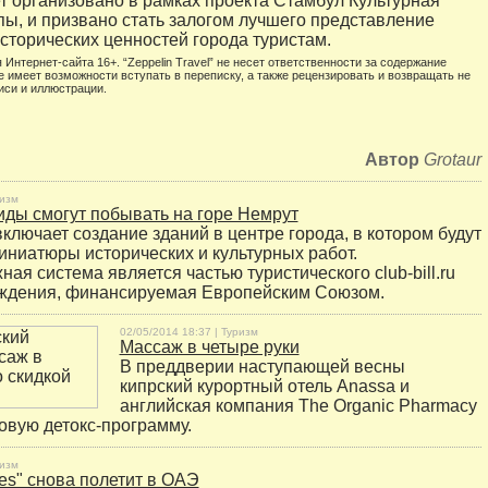
т организовано в рамках проекта Стамбул Культурная
ы, и призвано стать залогом лучшего представление
исторических ценностей города туристам.
 Интернет-сайта 16+. “Zeppelin Travel” не несет ответственности за содержание
е имеет возможности вступать в переписку, а также рецензировать и возвращать не
иси и иллюстрации.
Автор
Grotaur
изм
иды смогут побывать на горе Немрут
ключает создание зданий в центре города, в котором будут
ниатюры исторических и культурных работ.
я система является частью туристического club-bill.ru
ождения, финансируемая Европейским Союзом.
02/05/2014 18:37 |
Туризм
Массаж в четыре руки
В преддверии наступающей весны
кипрский курортный отель Anassa и
английская компания The Organic Pharmacy
овую детокс-программу.
изм
ines" снова полетит в ОАЭ