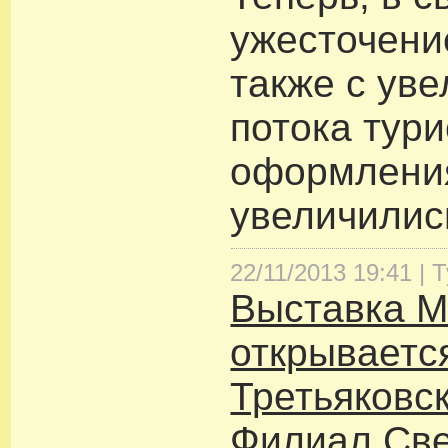
ужесточени
также с ув
потока тури
оформлени
увеличилис
22/11/2013 19:41 |
Т
Выставка М
открываетс
Третьяковс
Филиал Све