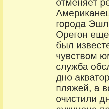
отменяет р
Американец
города Эшл
Орегон еще
был извест
чувством ю
служба обс
дно аквато
пляжей, а 
очистили дн