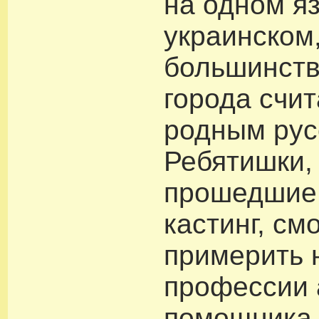
на одном я
украинском,
большинств
города счи
родным рус
Ребятишки,
прошедшие 
кастинг, см
примерить 
профессии 
помощника 