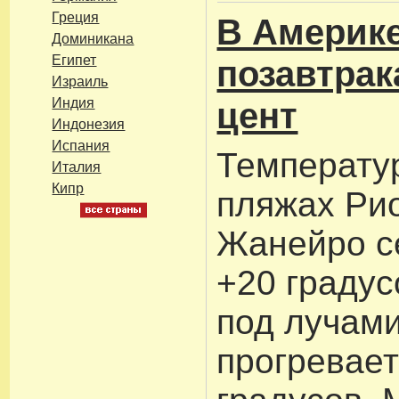
Греция
В Америк
Доминикана
Египет
позавтрак
Израиль
Индия
цент
Индонезия
Испания
Температу
Италия
Кипр
пляжах Рио
Жанейро с
+20 градус
под лучам
прогревает