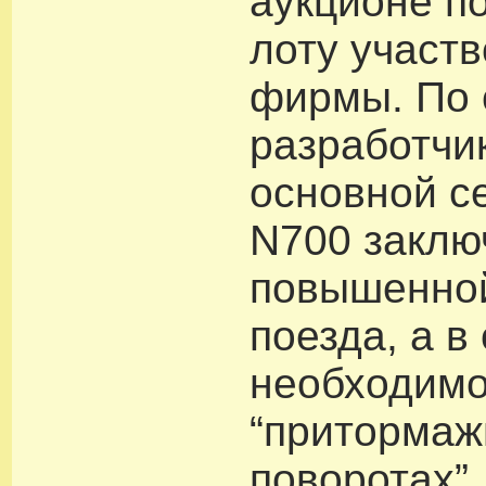
аукционе п
лоту участ
фирмы. По
разработчи
основной с
N700 заклю
повышенной
поезда, а в
необходимо
“притормаж
поворотах”.