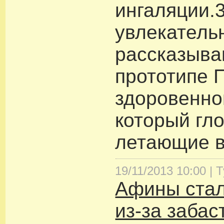
ингаляции.3
увлекатель
рассказыва
прототипе 
здоровенно
который гл
летающие в
19/11/2013 10:00 |
Т
Афины стал
из-за забас