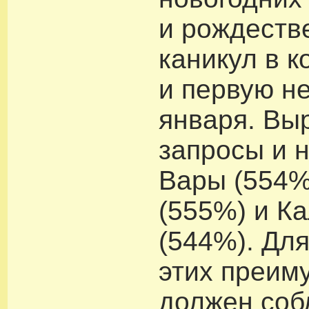
и рождеств
каникул в к
и первую н
января. Вы
запросы и 
Вары (554%
(555%) и К
(544%). Дл
этих преим
должен соб