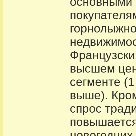
основными
покупателя
горнолыжн
недвижимос
Французски
высшем це
сегменте (1
выше). Кром
спрос трад
повышается
новогодних