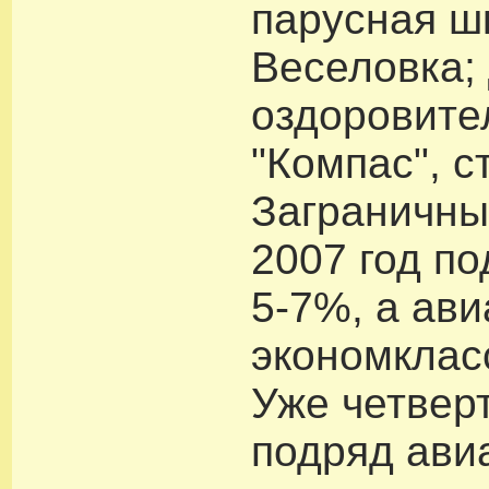
парусная шк
Веселовка;
оздоровите
"Компас", ст
Заграничны
2007 год п
5-7%, а ав
экономклас
Уже четвер
подряд ави