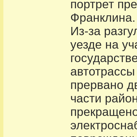
портрет пр
Франклина.
Из-за разгу
уезде на уч
государств
автотрассы
прервано д
части райо
прекращен
электросна