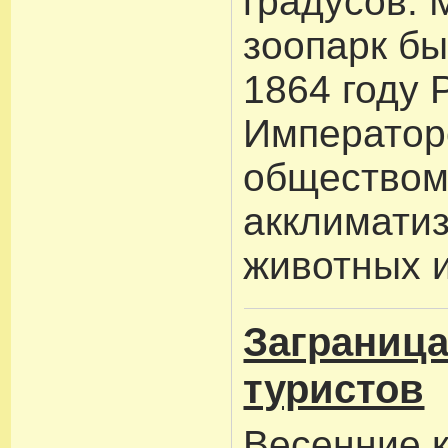
градусов. 
зоопарк бы
1864 году 
Император
общество
акклимати
животных и
Заграница
туристов
Весенние 