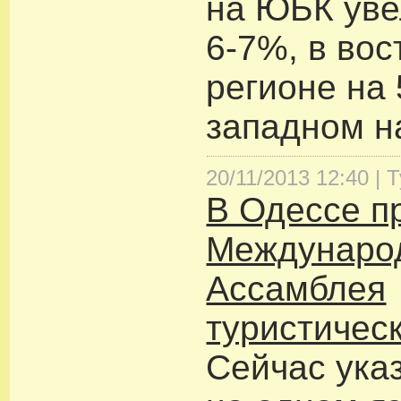
на ЮБК уве
6-7%, в во
регионе на 
западном н
20/11/2013 12:40 |
Т
В Одессе пр
Междунаро
Ассамблея
туристичес
Сейчас ука