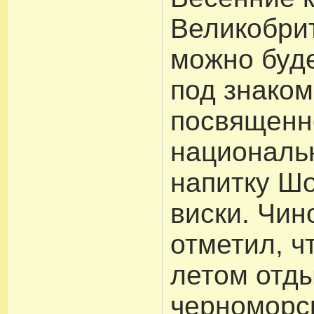
Великобри
можно буд
под знако
посвященн
националь
напитку Ш
виски. Чин
отметил, ч
летом отды
черноморс