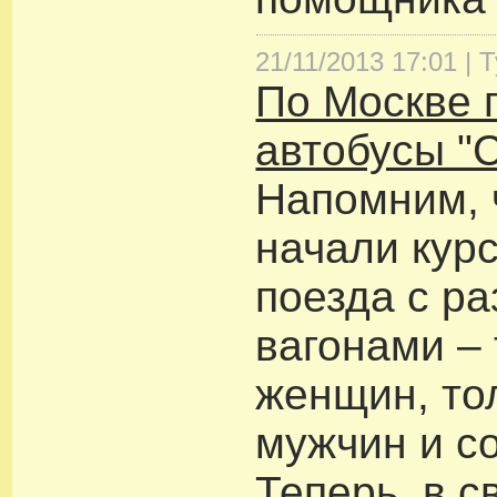
21/11/2013 17:01 |
Т
По Москве 
автобусы "С
Напомним, 
начали кур
поезда с р
вагонами – 
женщин, то
мужчин и с
Теперь, в с