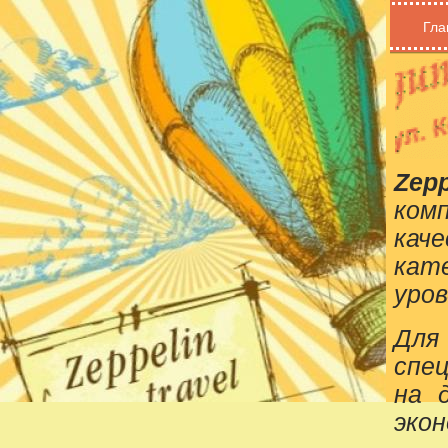
Гла
Zepp
ком
кач
кат
уров
Для
спе
на 
эко