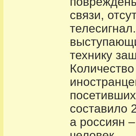
поврежден
связи, отсу
телесигнал
выступающи
технику защ
Количество
иностранце
посетивших
составило 2
а россиян –
человек.