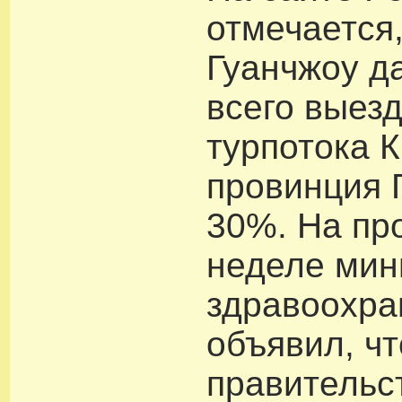
отмечается,
Гуанчжоу д
всего выез
турпотока К
провинция 
30%. На пр
неделе мин
здравоохра
объявил, чт
правительс