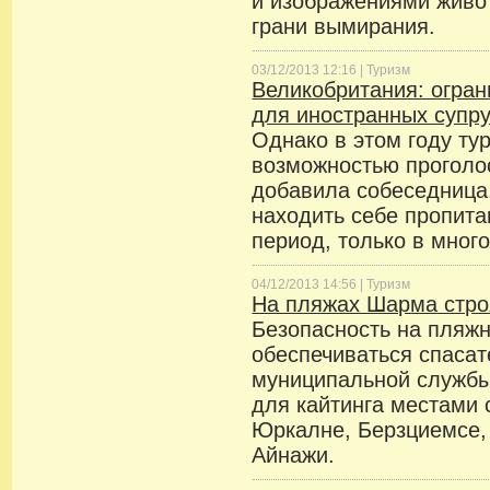
и изображениями живо
грани вымирания.
03/12/2013 12:16 |
Туризм
Великобритания: огран
для иностранных супр
Однако в этом году ту
возможностью проголос
добавила собеседница
находить себе пропита
период, только в мног
04/12/2013 14:56 |
Туризм
На пляжах Шарма стро
Безопасность на пляжн
обеспечиваться спаса
муниципальной службы
для кайтинга местами 
Юркалне, Берзциемсе,
Айнажи.