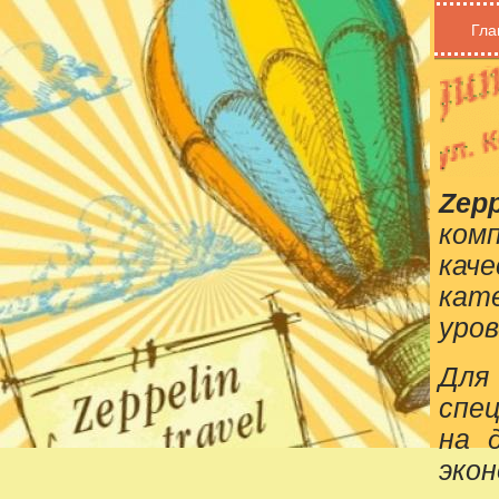
Гла
Zepp
ком
кач
кат
уров
Для
спе
на 
эко