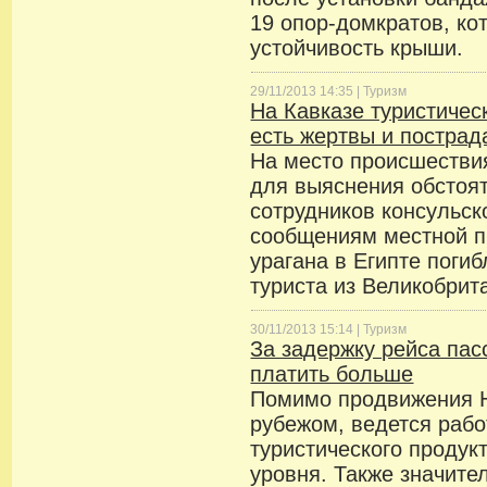
19 опор-домкратов, ко
устойчивость крыши.
29/11/2013 14:35 |
Туризм
На Кавказе туристическ
есть жертвы и постра
На место происшестви
для выяснения обстоя
сотрудников консульск
сообщениям местной пр
урагана в Египте погиб
туриста из Великобрит
30/11/2013 15:14 |
Туризм
За задержку рейса пас
платить больше
Помимо продвижения 
рубежом, ведется рабо
туристического продук
уровня. Также значите