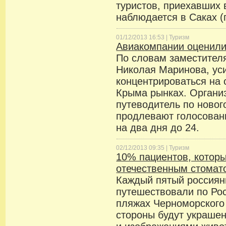
туристов, приехавших 
наблюдается в Саках (п
01/12/2013 16:53 |
Туризм
Авиакомпании оценили
По словам заместител
Николая Маринова, ус
концентрироваться на 
Крыма рынках. Органи
путеводитель по ново
продлевают голосован
на два дня до 24.
02/12/2013 09:35 |
Туризм
10% пациентов, котор
отечественным стомато
Каждый пятый россиян
путешествовали по Рос
пляжах Черноморского
стороны будут украше