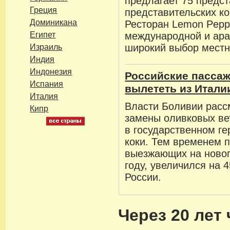
предлагает 75 предст
Греция
представительских ко
Доминикана
Ресторан Lemon Pepp
Египет
международной и ара
широкий выбор местн
Израиль
Индия
Индонезия
Российские пассаж
Испания
вылететь из Итали
Италия
Власти Боливии расс
Кипр
замены оливковых ве
в государственном г
коки. Тем временем п
выезжающих на новог
году, увеличился на 
России.
Через 20 лет