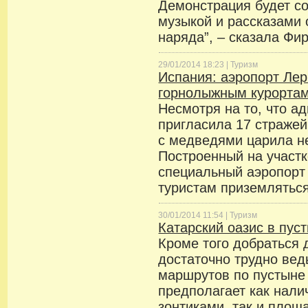
Демонстрация будет с
музыкой и рассказами
наряда”, – сказала Фи
29/01/2014 18:23 |
Туризм
Испания: аэропорт Лер
горнолыжным курорта
Несмотря на то, что а
пригласила 17 стражей
с медведями царила н
Построенный на участк
специальный аэропорт
туристам приземляться
30/01/2014 11:54 |
Туризм
Катарский оазис в пус
Кроме того добраться 
достаточно трудно вед
маршрутов по пустыне 
предполагает как нали
зонтиками, так и площ