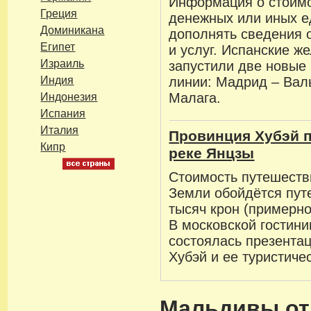
Информация о стоимо
Греция
денежных или иных е
Доминикана
дополнять сведения 
Египет
и услуг. Испанские ж
Израиль
запустили две новые
Индия
линии: Мадрид – Вал
Малага.
Индонезия
Испания
Италия
Провинция Хубэй п
Кипр
реке Янцзы
Стоимость путешестви
Земли обойдётся пут
тысяч крон (примерно
В московской гостин
состоялась презента
Хубэй и ее туристиче
Мальдивы от