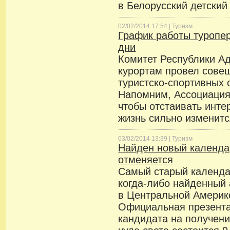
в Белорусский детский
02/02/2014 17:54 |
Туризм
График работы туропе
дни
Комитет Республики Ад
курортам провел сове
туристско-спортивных 
Напомним, Ассоциация 
чтобы отстаивать инте
жизнь сильно изменитс
03/02/2014 13:39 |
Туризм
Найден новый календа
отменяется
Самый старый календа
когда-либо найденный
в Центральной Америк
Официальная презента
кандидата на получен