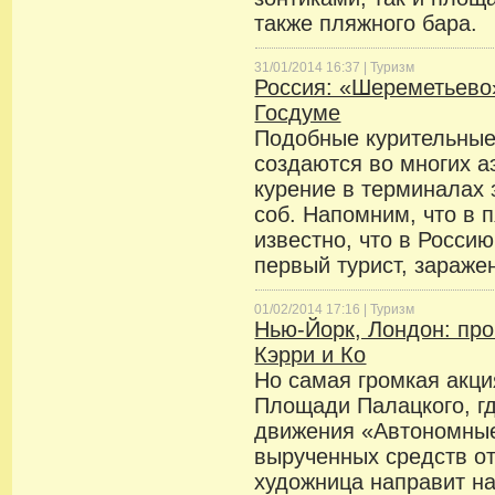
также пляжного бара.
31/01/2014 16:37 |
Туризм
Россия: «Шереметьево»
Госдуме
Подобные курительные
создаются во многих а
курение в терминалах
соб. Напомним, что в п
известно, что в Росси
первый турист, зараже
01/02/2014 17:16 |
Туризм
Нью-Йорк, Лондон: пр
Кэрри и Ко
Но самая громкая акци
Площади Палацкого, г
движения «Автономные
вырученных средств о
художница направит на