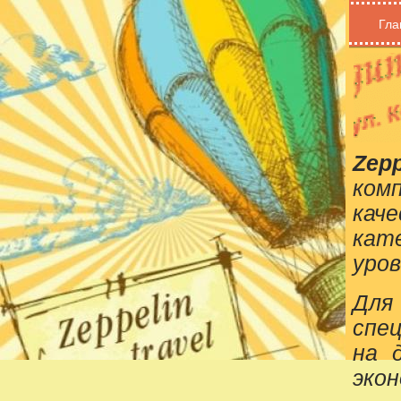
Гла
Zepp
ком
кач
кат
уров
Для
спе
на 
эко