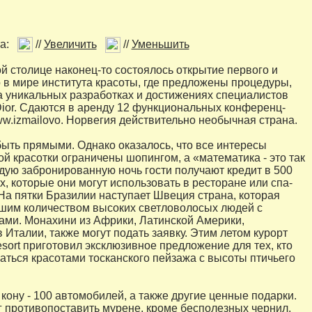
а:
//
Увеличить
//
Уменьшить
й столице наконец-то состоялось открытие первого и
 в мире института красоты, где предложены процедуры,
 уникальных разработках и достижениях специалистов
ior. Сдаются в аренду 12 функциональных конференц-
www.izmailovo. Норвегия действительно необычная страна.
ыть прямыми. Однако оказалось, что все интересы
й красотки ограничены шопингом, а «математика - это так
ждую забронированную ночь гости получают кредит в 500
х, которые они могут использовать в ресторане или спа-
 На пятки Бразилии наступает Швеция страна, которая
шим количеством высоких светловолосых людей с
ами. Монахини из Африки, Латинской Америки,
 Италии, также могут подать заявку. Этим летом курорт
esort приготовил эксклюзивное предложение для тех, кто
аться красотами тосканского пейзажа с высоты птичьего
 кону - 100 автомобилей, а также другие ценные подарки.
ог противопоставить мурене, кроме бесполезных чернил.