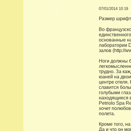
07/01/2014 10:19
Размер шрифт
Во французско
единственного
основанные на
лаборатории D
залов (http://
Ноги должны б
легкомысленно
трудно. За ка
юаней на двои
центре отеля.
славится боль
голубыми глаз
находящиеся в
Petriolo Spa R
хочет полюбов
полета.
Кроме того, на
Да и что он м