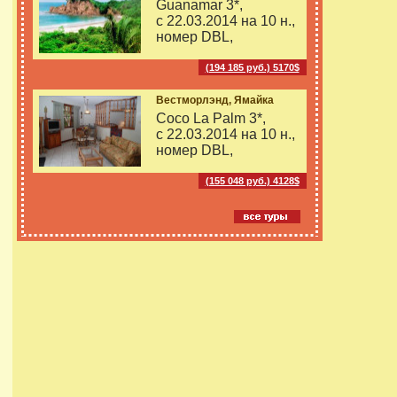
Guanamar 3*,
с 22.03.2014 на
10 н.,
номер DBL,
(194 185 руб.) 5170$
Вестморлэнд, Ямайка
Coco La Palm 3*,
с 22.03.2014 на
10 н.,
номер DBL,
(155 048 руб.) 4128$