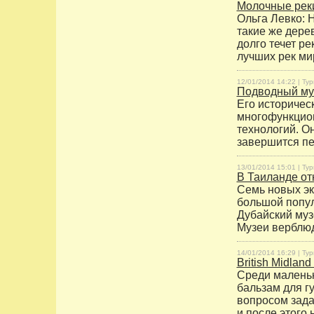
Молочные реки
Ольга Левко: Н
такие же дере
долго течет ре
лучших рек мир
12/01/2014 14:22 |
Тур
Подводный муз
Его историческ
многофункцио
технологий. О
завершится пе
13/01/2014 15:01 |
Тур
В Таиланде от
Семь новых эк
большой попул
Дубайский муз
Музеи верблюд
14/01/2014 16:29 |
Тур
British Midland
Среди маленьки
бальзам для г
вопросом зада
и после этого