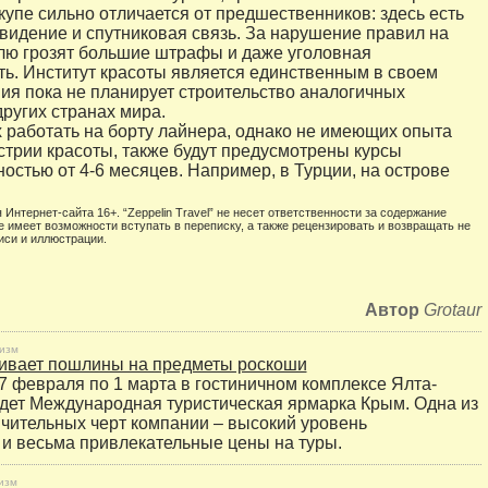
упе сильно отличается от предшественников: здесь есть
евидение и спутниковая связь. За нарушение правил на
лю грозят большие штрафы и даже уголовная
ть. Институт красоты является единственным в своем
ния пока не планирует строительство аналогичных
других странах мира.
работать на борту лайнера, однако не имеющих опыта
стрии красоты, также будут предусмотрены курсы
остью от 4-6 месяцев. Например, в Турции, на острове
 Интернет-сайта 16+. “Zeppelin Travel” не несет ответственности за содержание
е имеет возможности вступать в переписку, а также рецензировать и возвращать не
иси и иллюстрации.
Автор
Grotaur
изм
чивает пошлины на предметы роскоши
7 февраля по 1 марта в гостиничном комплексе Ялта-
дет Международная туристическая ярмарка Крым. Одна из
чительных черт компании – высокий уровень
и весьма привлекательные цены на туры.
изм