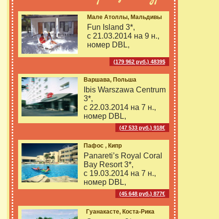
Мале Атоллы, Мальдивы
Fun Island 3*,
с 21.03.2014 на
9 н.,
номер DBL,
(179 962 руб.) 4839$
Варшава, Польша
Ibis Warszawa Centrum
3*,
с 22.03.2014 на
7 н.,
номер DBL,
(47 533 руб.) 918€
Пафос , Кипр
Panareti’s Royal Coral
Bay Resort 3*,
с 19.03.2014 на
7 н.,
номер DBL,
(45 648 руб.) 877€
Гуанакасте, Коста-Рика