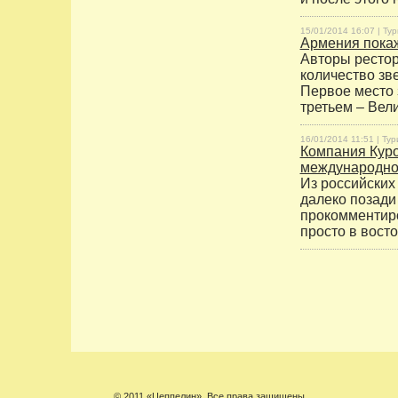
15/01/2014 16:07 |
Тур
Армения пока
Авторы рестор
количество зв
Первое место 
третьем – Вел
16/01/2014 11:51 |
Тур
Компания Куро
международной
Из российских
далеко позади
прокомментиро
просто в восто
© 2011 «Цеппелин». Все права защищены.