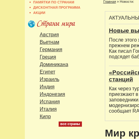
Главная
»
Новости:
ПАМЯТКИ ПО СТРАНАМ
ДИСКОНТНАЯ ПРОГРАММА
АКЦИИ
АКТУАЛЬН
Новые вы
Австрия
После этого
Вьетнам
прежнем реж
Германия
Как писал Го
подсядет баб
Греция
Доминикана
Египет
«Российс
станций
Израиль
Индия
Как через ту
Индонезия
приезжают в 
заповедники
Испания
модернизиро
Италия
сообщает RA
Кипр
Мир кр