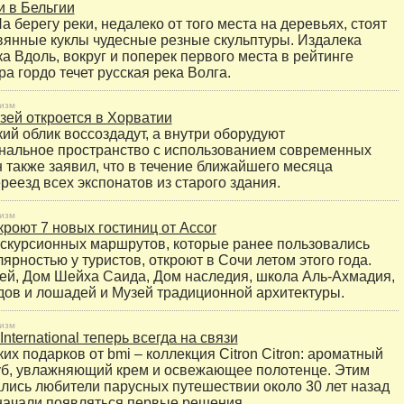
 в Бельгии
а берегу реки, недалеко от того места на деревьях, стоят
вянные куклы чудесные резные скульптуры. Издалека
ка Вдоль, вокруг и поперек первого места в рейтинге
а гордо течет русская река Волга.
изм
ей откроется в Хорватии
ий облик воссоздадут, а внутри оборудуют
нальное пространство с использованием современных
н также заявил, что в течение ближайшего месяца
реезд всех экспонатов из старого здания.
изм
кроют 7 новых гостиниц от Accor
скурсионных маршрутов, которые ранее пользовались
ярностью у туристов, откроют в Сочи летом этого года.
ей, Дом Шейха Саида, Дом наследия, школа Аль-Ахмадия,
ов и лошадей и Музей традиционной архитектуры.
изм
 International теперь всегда на связи
х подарков от bmi – коллекция Citron Citron: ароматный
уб, увлажняющий крем и освежающее полотенце. Этим
лись любители парусных путешествии около 30 лет назад
 начали появляться первые решения.