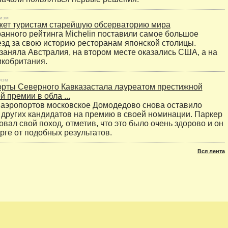
изм
жет туристам старейшую обсерваторию мира
анного рейтинга Michelin поставили самое большое
езд за свою историю ресторанам японской столицы.
заняла Австралия, на втором месте оказались США, а на
икобритания.
изм
рты Северного Кавказастала лауреатом престижной
 премии в обла ...
 аэропортов московское Домодедово снова оставило
 других кандидатов на премию в своей номинации. Паркер
вал свой поход, отметив, что это было очень здорово и он
рге от подобных результатов.
Вся лента