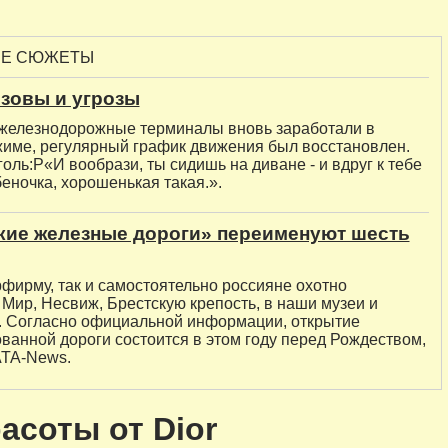
ЫЕ СЮЖЕТЫ
зовы и угрозы
 железнодорожные терминалы вновь заработали в
име, регулярный график движения был восстановлен.
голь:P«И вообрази, ты сидишь на диване - и вдруг к тебе
еночка, хорошенькая такая.».
кие железные дороги» переименуют шесть
рфирму, так и самостоятельно россияне охотно
Мир, Несвиж, Брестскую крепость, в наши музеи и
. Согласно официальной информации, открытие
ванной дороги состоится в этом году перед Рождеством,
TA-News.
асоты от Dior