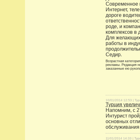
Современное к
Интернет, тел
дороге водите
ответственнос
роде, и компа
комплексов в 
Для желающих 
работы в инду
продолжительн
Седир.
Возрастная категория
рекламы. Редакция н
заказанные ею рукоп
10/01/2014 12:53 |
Тур
Турция увели
Напомним, с 2
Интурист прой
основных отли
обслуживания 
11/01/2014 14:33 |
Тур