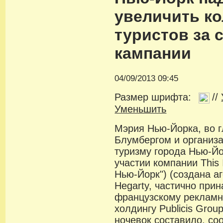
увеличить к
туристов за 
кампании
04/09/2013 09:45
Размер шрифта:
//
Уменьшить
Мэрия Нью-Йорка, во 
Блумбергом и организа
туризму города Нью-Йо
участии компании This I
Нью-Йорк") (создана аг
Hegarty, частично пр
французскому реклам
холдингу Publicis Gro
ночевок составило, соо