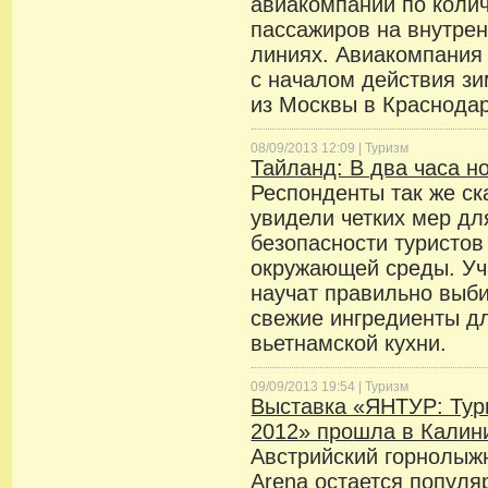
авиакомпаний по коли
пассажиров на внутре
линиях. Авиакомпания
с началом действия зи
из Москвы в Краснодар
08/09/2013 12:09 |
Туризм
Тайланд: В два часа н
Респонденты так же ска
увидели четких мер дл
безопасности туристов
окружающей среды. Уч
научат правильно выб
свежие ингредиенты д
вьетнамской кухни.
09/09/2013 19:54 |
Туризм
Выставка «ЯНТУР: Тур
2012» прошла в Калин
Австрийский горнолыжн
Arena остается попул