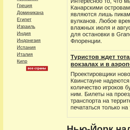
Интересноо то, что 
Греция
Канарскими островам
Доминикана
являются лишь пикам
Египет
вулканов. Любое врем
Израиль
влажных июля и авгу
Индия
для остановки в Grand
Флоренции.
Индонезия
Испания
Италия
Туристов ждет тот
Кипр
вокзалах и в аэро
Проектировщики ново
Квинстауне надеются
количество игроков б
ним. Билеты на проез
транспорта на терри
печататься только на
Нью-Йорк на