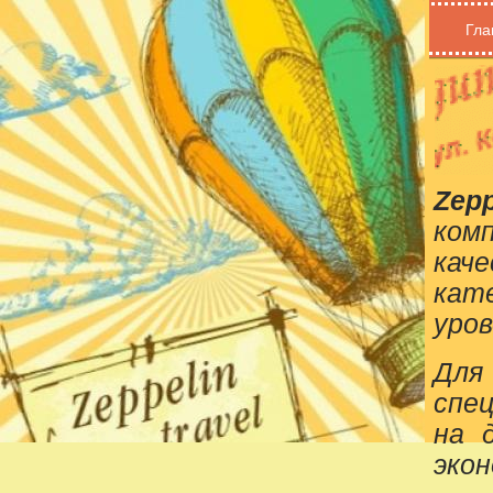
Гла
Zepp
ком
кач
кат
уров
Для
спе
на 
эко