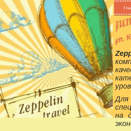
Гла
Zepp
ком
кач
кат
уров
Для
спе
на 
эко