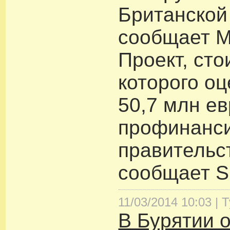
Британской
сообщает M
Проект, сто
которого о
50,7 млн ев
профинанс
правительс
сообщает Sk
11/03/2014 10:03 |
Т
В Бурятии 