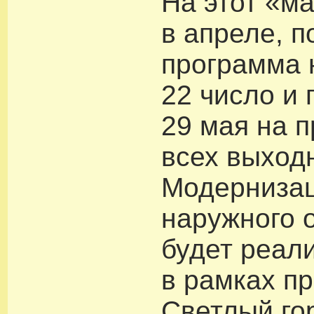
На этот «м
в апреле, п
программа 
22 число и 
29 мая на 
всех выход
Модерниза
наружного 
будет реал
в рамках п
Светлый гор