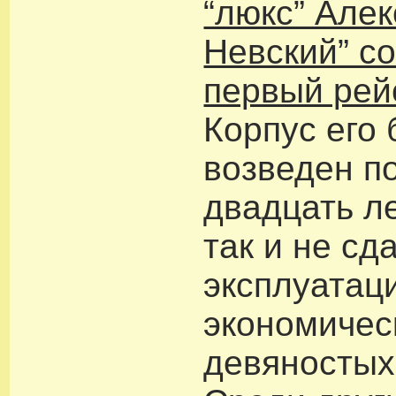
“люкс” Але
Невский” с
первый рей
Корпус его
возведен п
двадцать ле
так и не сд
эксплуатац
экономичес
девяностых