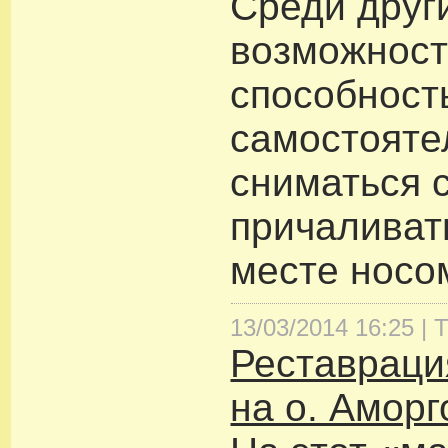
Среди друг
возможност
способност
самостояте
сниматься 
причаливат
месте носом
13/03/2014 16:25 |
Т
Реставраци
на о. Аморг