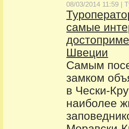
08/03/2014 11:59 |
Т
Туроперато
самые инт
достоприме
Швеции
Самым пос
замком объ
в Чески-Кр
наиболее 
заповедник
Моравски-К