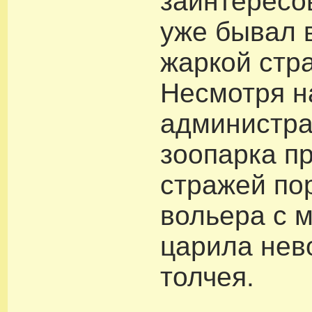
заинтересов
уже бывал 
жаркой стр
Несмотря на
администр
зоопарка п
стражей по
вольера с 
царила нев
толчея.