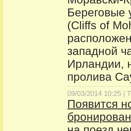
Береговые 
(Cliffs of Mo
расположен
западной ч
Ирландии, 
пролива Са
09/03/2014 10:25 |
Т
Появится н
бронирован
на поезд ч