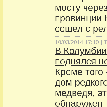
мосту через
провинции 
сошел с ре
10/03/2014 17:10 |
Т
В Колумбии
поднялся но
Кроме того 
дом редког
медведя, эт
обнаружен 