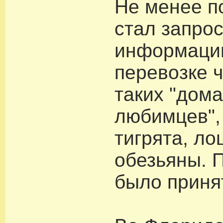
Не менее п
стал запро
информаци
перевозке 
таких "дом
любимцев",
тигрята, ло
обезьяны. 
было приня