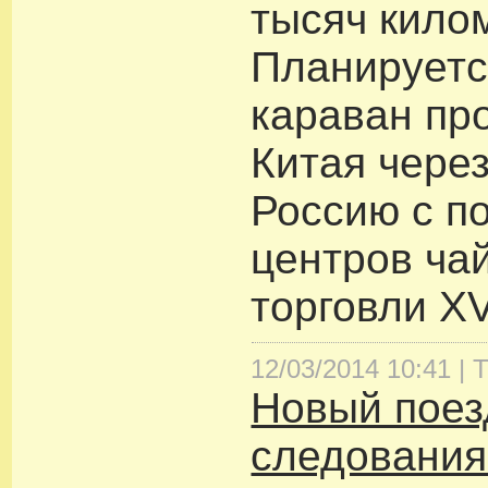
тысяч кило
Планируетс
караван пр
Китая чере
Россию с п
центров ча
торговли XV
12/03/2014 10:41 |
Т
Новый поез
следования