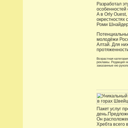
Разработал эт
особенностей 
A в Orly Ouest
окрестностях 
Роми Шнайдер
Потенциальным
молодёжи Росс
Алтай. Для ни
протяженности
Возрастная категория
рекламы. Редакция н
заказанные ею рукоп
Пакет услуг п
день.Предложен
Он расположен
Хребта всего 