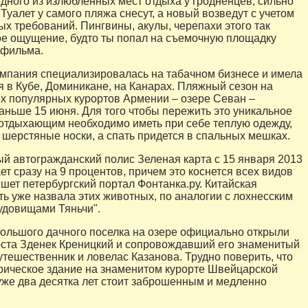
дного из излюбленных мест отдыха у гродненцев, сильно
Туалет у самого пляжа снесут, а новый возведут с учетом
ых требований. Пингвины, акулы, черепахи этого так
кое ощущение, будто ты попал на съемочную площадку
 фильма.
мпания специализировалась на табачном бизнесе и имела
я в Кубе, Доминикане, на Канарах. Пляжный сезон на
х популярных курортов Армении – озере Севан –
раньше 15 июня. Для того чтобы пережить это уникальное
отдыхающим необходимо иметь при себе теплую одежду,
, шерстяные носки, а спать придется в спальных мешках.
 автогражданский полис Зеленая карта с 15 января 2013
т сразу на 9 процентов, причем это коснется всех видов
ишет петербургский портал Фонтанка.ру. Китайская
ь уже назвала этих животных, по аналогии с лохнесским
удовищами Тяньчи".
ольшого дачного поселка на озере официально открыли
ста Зденек Креницкий и сопровождавший его знаменитый
утешественник и ловелас Казанова. Трудно поверить, что
рическое здание на знаменитом курорте Швейцарской
уже два десятка лет стоит заброшенным и медленно