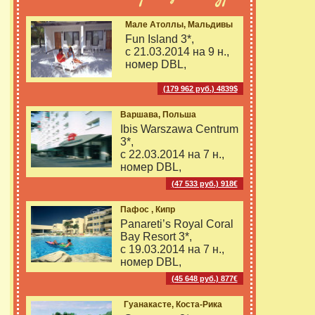
Мале Атоллы, Мальдивы
Fun Island 3*,
с 21.03.2014 на
9 н.,
номер DBL,
(179 962 руб.) 4839$
Варшава, Польша
Ibis Warszawa Centrum
3*,
с 22.03.2014 на
7 н.,
номер DBL,
(47 533 руб.) 918€
Пафос , Кипр
Panareti’s Royal Coral
Bay Resort 3*,
с 19.03.2014 на
7 н.,
номер DBL,
(45 648 руб.) 877€
Гуанакасте, Коста-Рика