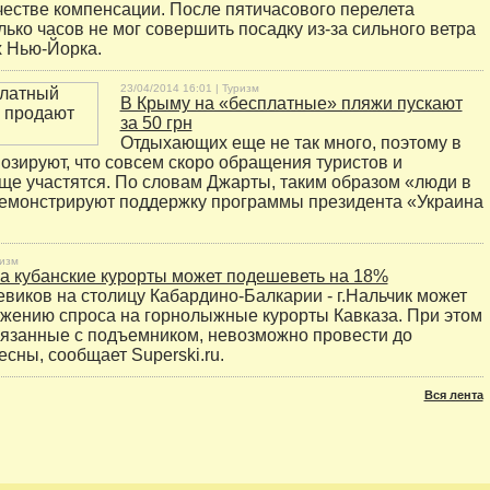
честве компенсации. После пятичасового перелета
лько часов не мог совершить посадку из-за сильного ветра
х Нью-Йорка.
23/04/2014 16:01 |
Туризм
В Крыму на «бесплатные» пляжи пускают
за 50 грн
Отдыхающих еще не так много, поэтому в
озируют, что совсем скоро обращения туристов и
е участятся. По словам Джарты, таким образом «люди в
емонстрируют поддержку программы президента «Украина
изм
а кубанские курорты может подешеветь на 18%
виков на столицу Кабардино-Балкарии - г.Нальчик может
ижению спроса на горнолыжные курорты Кавказа. При этом
вязанные с подъемником, невозможно провести до
сны, сообщает Superski.ru.
Вся лента