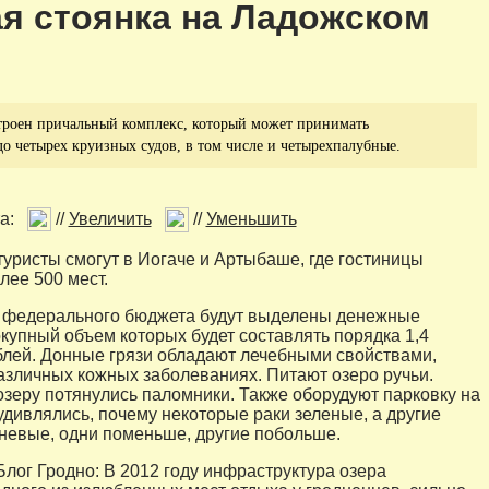
я стоянка на Ладожском
троен причальный комплекс, который может принимать
о четырех круизных судов, в том числе и четырехпалубные.
а:
//
Увеличить
//
Уменьшить
туристы смогут в Иогаче и Артыбаше, где гостиницы
лее 500 мест.
з федерального бюджета будут выделены денежные
окупный объем которых будет составлять порядка 1,4
лей. Донные грязи обладают лечебными свойствами,
азличных кожных заболеваниях. Питают озеро ручьи.
 озеру потянулись паломники. Также оборудуют парковку на
 удивлялись, почему некоторые раки зеленые, а другие
чневые, одни поменьше, другие побольше.
Блог Гродно: В 2012 году инфраструктура озера