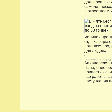
долларов в ка
самолет неско
в окрестностя
милиции прогн
отдыхающих ещ
погонах» прод
для людей».
18/05/2014 09:40 |
Тур
Авиаперелет н
Нападение бое
привести к сн
все работы, с
наступления ве