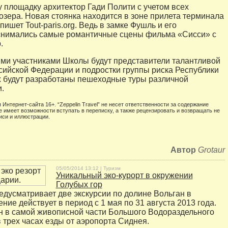
у площадку архитектор Гади Полити с учетом всех
озера. Новая стоянка находится в зоне прилета терминала
, пишет Tout-paris.org. Ведь в замке Фушль и его
снимались самые романтичные сцены фильма «Сисси» с
.
и участниками Школы будут представители талантливой
ийской Федерации и подростки группы риска Республики
х будут разработаны пешеходные туры различной
.
 Интернет-сайта 16+. “Zeppelin Travel” не несет ответственности за содержание
е имеет возможности вступать в переписку, а также рецензировать и возвращать не
иси и иллюстрации.
Автор
Grotaur
05/05/2014 13:12 |
Туризм
Уникальный эко-курорт в окружении
Голубых гор
редусматривает две экскурсии по долине Вольган в
ие действует в период с 1 мая по 31 августа 2013 года.
 в самой живописной части Большого Водораздельного
в трех часах езды от аэропорта Сиднея.