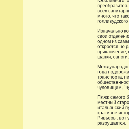
Юбилейного, о
преобразится. 
всех санитарн
много, что та
голливудского
Изначально ко
свои отделени
одном из самы
откроется не 
приключение, 
шапки, сапоги
Международный
года подорожае
транспорта, п
общественност
чудовищем, "ч
Пляж самого б
местный старо
итальянский п
красивое исто
Ривьеры, вот 
разрушается.