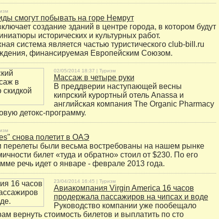
изм
иды смогут побывать на горе Немрут
ключает создание зданий в центре города, в котором будут
ниатюры исторических и культурных работ.
я система является частью туристического club-bill.ru
ождения, финансируемая Европейским Союзом.
02/05/2014 18:37 |
Туризм
Массаж в четыре руки
В преддверии наступающей весны
кипрский курортный отель Anassa и
английская компания The Organic Pharmacy
овую детокс-программу.
изм
ines" снова полетит в ОАЭ
и перелеты были весьма востребованы на нашем рынке
мичности билет «туда и обратно» стоил от $230. По его
мме речь идет о январе - феврале 2013 года.
23/04/2014 16:45 |
Туризм
Авиакомпания Virgin America 16 часов
продержала пассажиров на чипсах и воде
Руководство компании уже пообещало
ам вернуть стоимость билетов и выплатить по сто