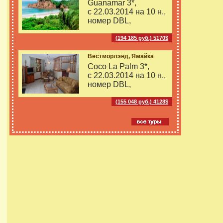
Guanamar 3*,
с 22.03.2014 на
10 н.,
номер DBL,
(194 185 руб.) 5170$
Вестморлэнд, Ямайка
Coco La Palm 3*,
с 22.03.2014 на
10 н.,
номер DBL,
(155 048 руб.) 4128$