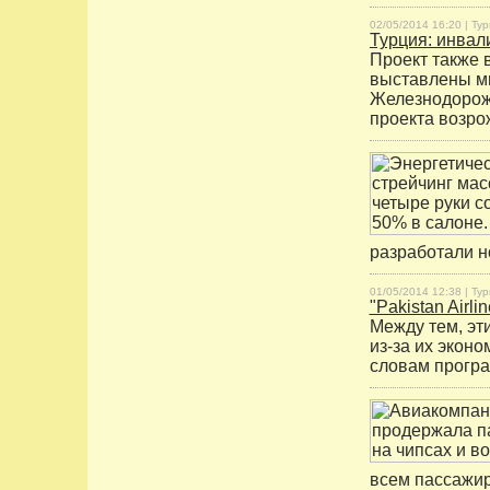
02/05/2014 16:20 |
Тур
Турция: инвал
Проект также в
выставлены ми
Железнодорожна
проекта возр
разработали н
01/05/2014 12:38 |
Тур
"Pakistan Airl
Между тем, эт
из-за их эконо
словам програ
всем пассажир