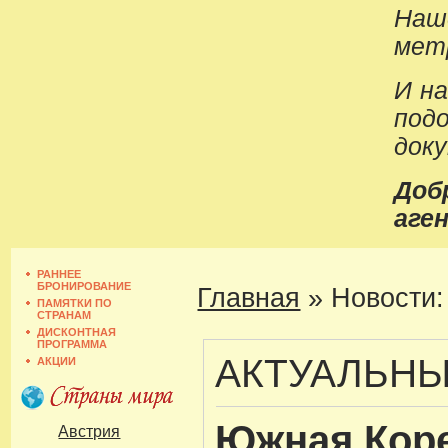
Наш
метр
И н
под
док
До
аген
РАННЕЕ
БРОНИРОВАНИЕ
Главная
»
Новости:
ПАМЯТКИ ПО
СТРАНАМ
ДИСКОНТНАЯ
ПРОГРАММА
АКТУАЛЬН
АКЦИИ
Южная Коре
Австрия