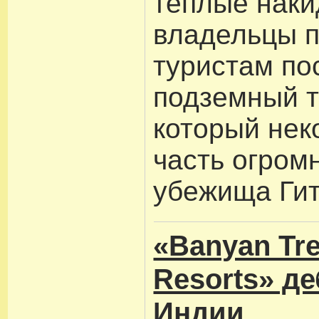
теплые наки
владельцы 
туристам по
подземный т
который нек
часть огром
убежища Гит
«Banyan Tre
Resorts» д
Индии