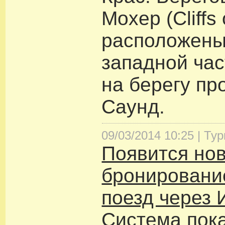
Мохер (Cliffs
расположены
западной час
на берегу пр
Саунд.
09/03/2014 10:25 |
Тур
Появится нов
бронировани
поезд через 
Система пока