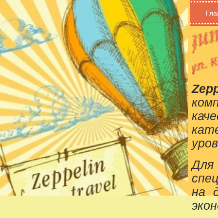
Гла
Zepp
ком
кач
кат
уров
Для
спе
на 
эко