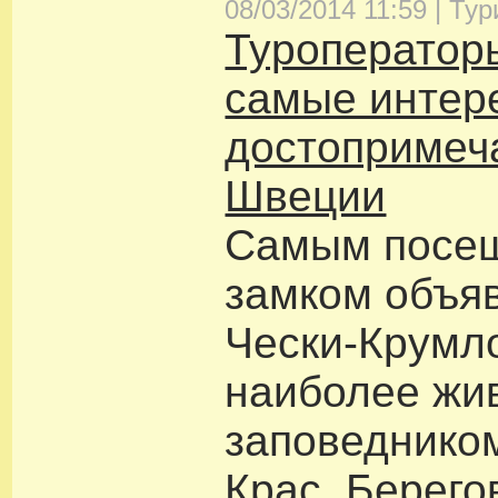
08/03/2014 11:59 |
Тур
Туроператор
самые интер
достопримеч
Швеции
Самым посе
замком объяв
Чески-Крумло
наиболее жи
заповеднико
Крас. Берего