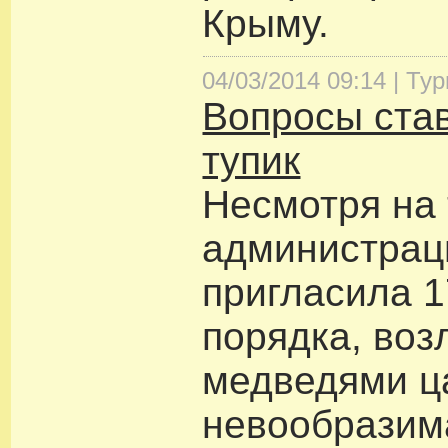
Крыму.
04/03/2014 09:14 |
Тур
Вопросы став
тупик
Несмотря на 
администрац
пригласила 1
порядка, воз
медведями ц
невообразим