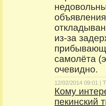
недовольн
объявления
откладыван
из-за задер
прибывающ
самолёта (
очевидно.
12/02/2014 09:01 |
Т
Кому интер
пекинский 