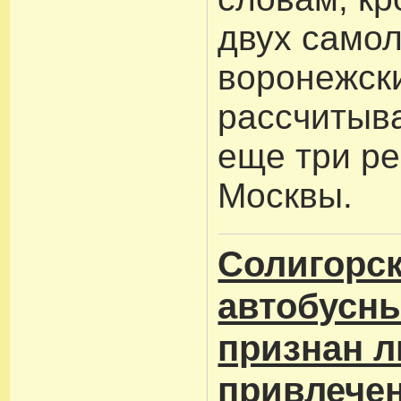
двух само
воронежск
рассчитыв
еще три ре
Москвы.
Солигорс
автобусны
признан л
привлече