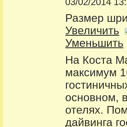
03/02/2014 13
Размер шр
Увеличить
Уменьшить
На Коста М
максимум 1
гостиничны
основном, в
отелях. По
дайвинга го