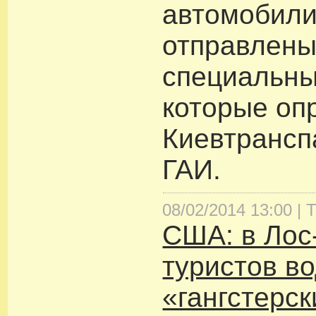
автомобили
отправлены
специальны
которые оп
Киевтрансп
ГАИ.
08/02/2014 13:00 |
Т
США: в Лос
туристов во
«гангстерс