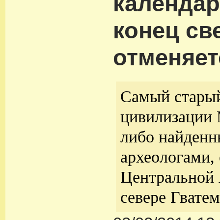
календа
конец св
отменяет
Самый старый
цивилизации 
либо найден
археологами,
Центральной 
севере Гвате