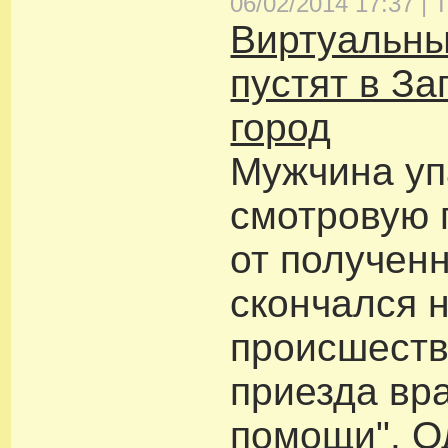
06/02/2014 17:37 |
Т
Виртуальны
пустят в З
город
Мужчина уп
смотровую 
от получен
скончался 
происшеств
приезда вр
помощи". О