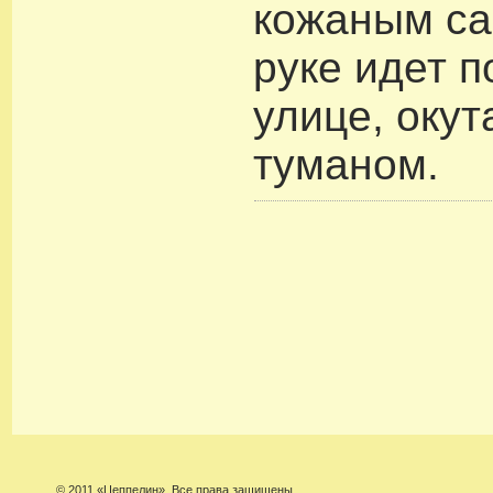
кожаным са
руке идет 
улице, оку
туманом.
© 2011 «Цеппелин». Все права защищены.