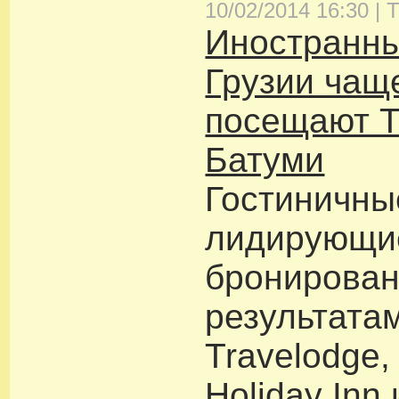
10/02/2014 16:30 |
Т
Иностранны
Грузии чащ
посещают Т
Батуми
Гостиничны
лидирующие
бронирован
результатам
Travelodge, 
Holiday Inn 