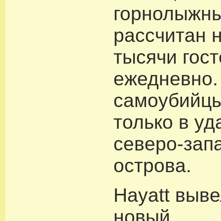
горнолыжны
рассчитан 
тысячи гост
ежедневно.
самоубийцы
только в у
северо-зап
острова.
Hayatt выв
новый