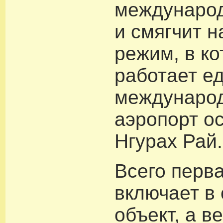
междунаро
и смягчит 
режим, в к
работает е
междунаро
аэропорт о
Нгурах Рай.
Всего перв
включает в 
объект, а в