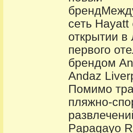
брендМежд
сеть Hayat
открытии в
первого оте
брендом A
Andaz Liverp
Помимо тр
пляжно-спо
развлечений
Papagayo R