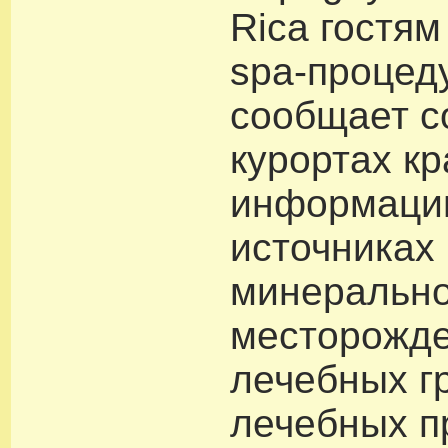
Rica гостя
spa-процед
сообщает с
курортах к
информаци
источниках
минерально
месторожд
лечебных гр
лечебных п