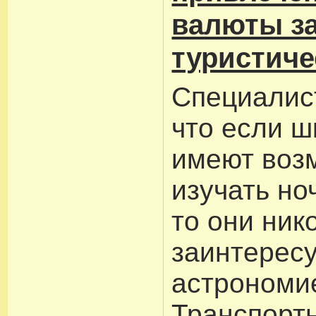
валюты за
туристиче
Специалис
что если ш
имеют воз
изучать но
то они ник
заинтерес
астрономи
Транспорт