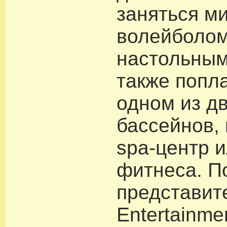
заняться м
волейболом
настольным
также попл
одном из д
бассейнов,
spa-центр и
фитнеса. П
представите
Entertainme