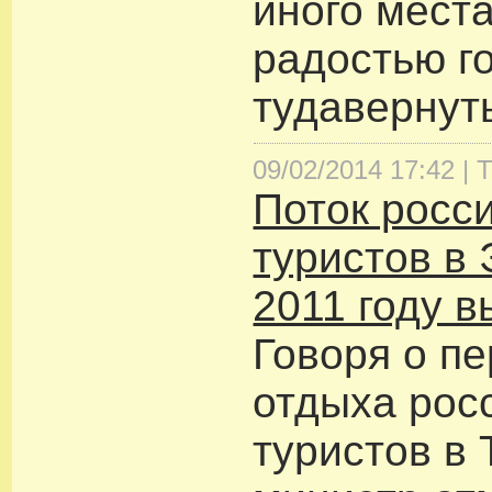
иного места
радостью г
тудавернут
09/02/2014 17:42 |
Т
Поток росс
туристов в
2011 году 
Говоря о п
отдыха рос
туристов в 