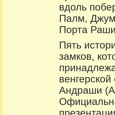
вдоль побе
Палм, Джум
Порта Раши
Пять истор
замков, кот
принадлежа
венгерской
Андраши (A
Официальн
презентаци