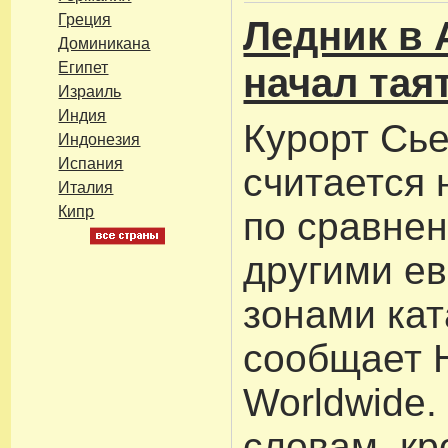
Греция
Ледник в 
Доминикана
Египет
начал тая
Израиль
Индия
Курорт Сь
Индонезия
Испания
считается 
Италия
Кипр
по сравне
другими е
зонами кат
сообщает 
Worldwide.
словам, кр