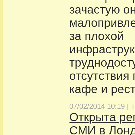
зачастую о
малопривле
за плохой
инфраструк
труднодост
отсутствия 
кафе и рес
07/02/2014 10:19 |
Т
Открыта ре
СМИ в Лон