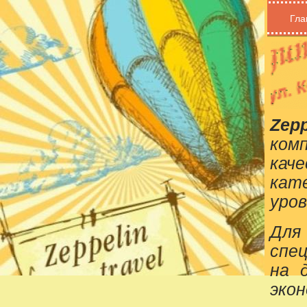
Гла
Zepp
ком
кач
кат
уров
Для
спе
на 
эко