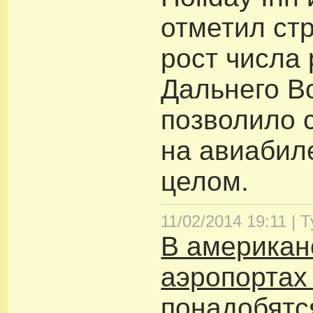
отметил ст
рост числа 
Дальнего Во
позволило 
на авиабил
целом.
11/02/2014 19:11 |
Т
В американ
аэропортах
понадобятс