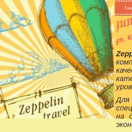
Гла
Zepp
ком
кач
кат
уров
Для
спе
на 
эко