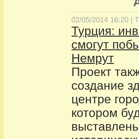
02/05/2014 16:20 |
Т
Турция: ин
смогут побы
Немрут
Проект так
создание з
центре горо
котором бу
выставлен