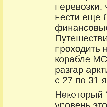
перевозки, 
нести еще 
финансовые
Путешестви
проходить 
корабле MC T
разгар арк
с 27 по 31 
Некоторый 
уровень эт