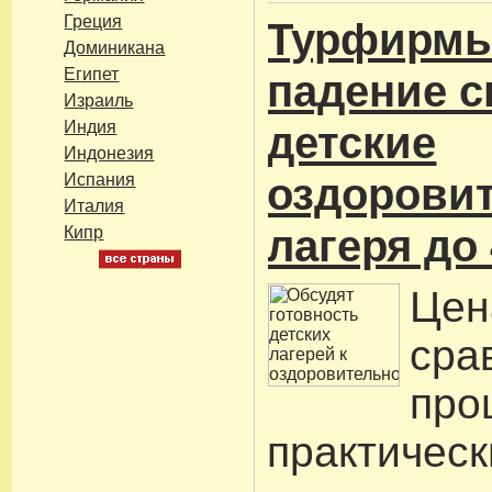
Греция
Турфирмы
Доминикана
Египет
падение с
Израиль
Индия
детские
Индонезия
оздорови
Испания
Италия
лагеря до
Кипр
Цен
сра
про
практическ