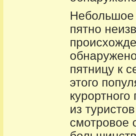
Небольшое
пятно неиз
происхожде
обнаружен
пятницу к с
этого попул
курортного 
из туристо
смотровое с
большинст