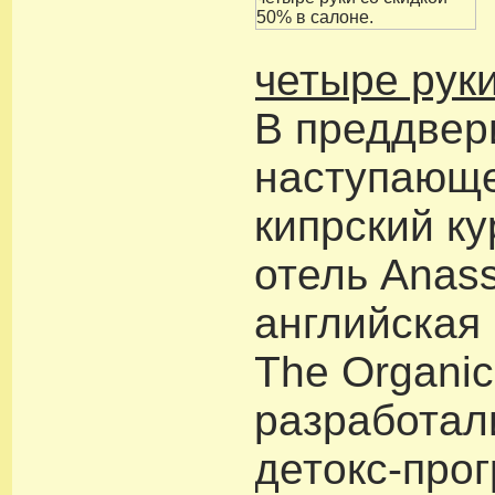
четыре рук
В преддвер
наступающ
кипрский к
отель Anas
английская
The Organi
разработал
детокс-про