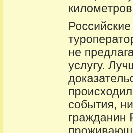
километров
Российские
туроперато
не предлаг
услугу. Луч
доказательс
происходил
события, н
гражданин 
проживающи