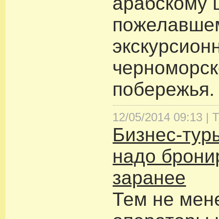
арабскому 
пожелавшем
экскурсион
черноморск
побережья.
12/05/2014 09:13 |
Т
Бизнес-тур
надо брони
заранее
Тем не мен