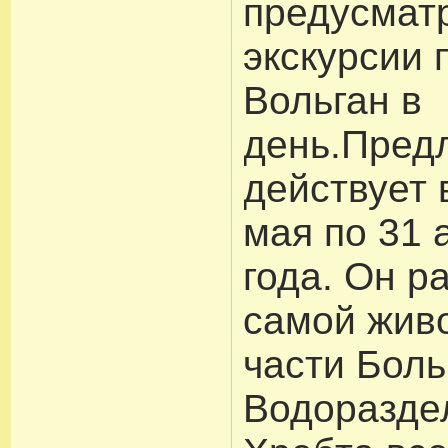
предусмат
экскурсии 
Вольган в
день.Пред
действует 
мая по 31 
года. Он р
самой жив
части Бол
Водоразде