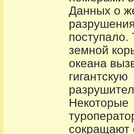
Данных о ж
разрушения
поступало. 
земной кор
океана выз
гигантскую
разрушител
Некоторые
туроперато
сокращают