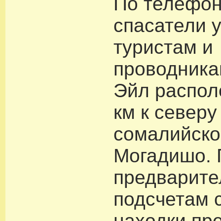
По телефон
спасатели 
туристам и
проводникам
Эйл распол
км к северу
сомалийско
Могадишо. 
предварит
подсчетам 
находки пр