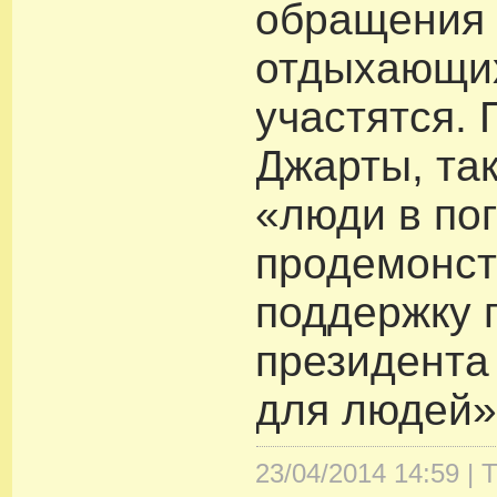
обращения 
отдыхающи
участятся.
Джарты, та
«люди в по
продемонс
поддержку 
президента
для людей»
23/04/2014 14:59 |
Т