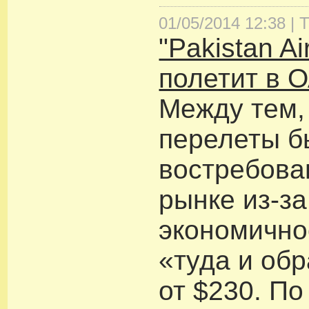
01/05/2014 12:38 |
Т
"Pakistan Ai
полетит в 
Между тем,
перелеты б
востребова
рынке из-за
экономично
«туда и обр
от $230. По