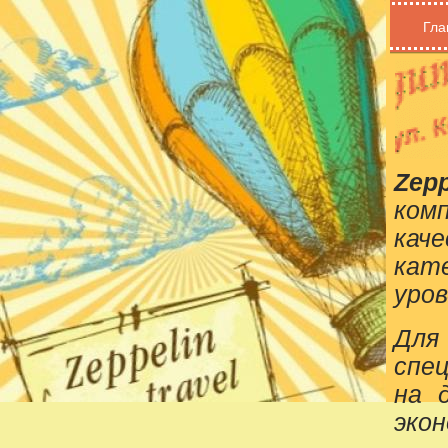
Гла
Zepp
ком
кач
кат
уров
Для
спе
на 
эко