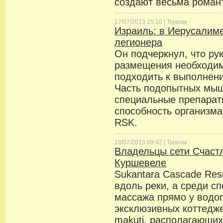
создают весьма роман
17/07/2013 15:10 |
Туризм
Израиль: в Иерусалим
легионера
Он подчеркнул, что ру
размещения необходим
подходить к выполнени
Часть подопытных мы
специальные препарат
способность организм
RSK.
18/07/2013 09:42 |
Туризм
Владельцы сети Счастл
Куршевеле
Sukantara Cascade Res
вдоль реки, а среди с
массажа прямо у водоп
эксклюзивных коттедж
makuti, располагающих