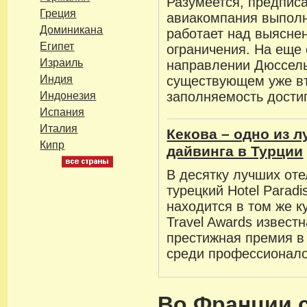
Разумеется, предпис
Греция
авиакомпания выполн
Доминикана
работает над выясне
Египет
ограничения. На еще
Израиль
направлении Дюссел
Индия
существующем уже вт
заполняемость дости
Индонезия
Испания
Италия
Кекова – одно из 
Кипр
дайвинга в Турции
В десятку лучших оте
турецкий Hotel Paradi
находится в том же к
Travel Awards известн
престижная премия в
среди профессионало
Во Франции 