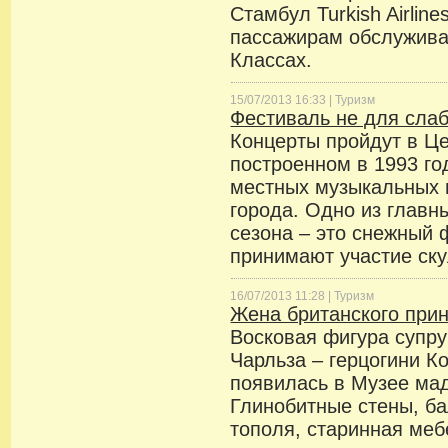
Стамбул Turkish Airlin
пассажирам обслужива
Классах.
15/07/2013 16:33 |
Туризм
Фестиваль не для сла
Концерты пройдут в Це
построенном в 1993 год
местных музыкальных 
города. Одно из главн
сезона – это снежный 
принимают участие ску
16/07/2013 11:28 |
Туризм
Жена британского прин
Восковая фигура супру
Чарльза – герцогини 
появилась в Музее ма
Глинобитные стены, ба
тополя, старинная меб