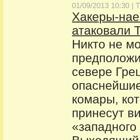
01/09/2013 10:30 |
Т
Хакеры-нае
атаковали 
Никто не мо
предположи
севере Гре
опаснейшие
комары, ко
принесут в
«западного