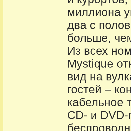
миллиона у
два с поло
больше, чем
Из всех но
Mystique о
вид на вулк
гостей – ко
кабельное 
CD- и DVD-
беспроводн