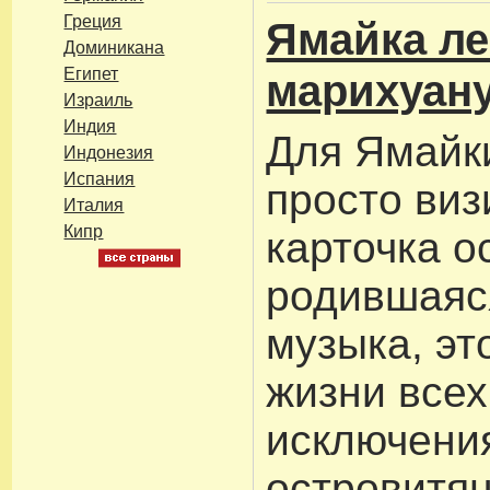
Греция
Ямайка ле
Доминикана
Египет
марихуан
Израиль
Индия
Для Ямайки
Индонезия
Испания
просто виз
Италия
Кипр
карточка о
родившаяс
музыка, эт
жизни всех
исключени
островитян