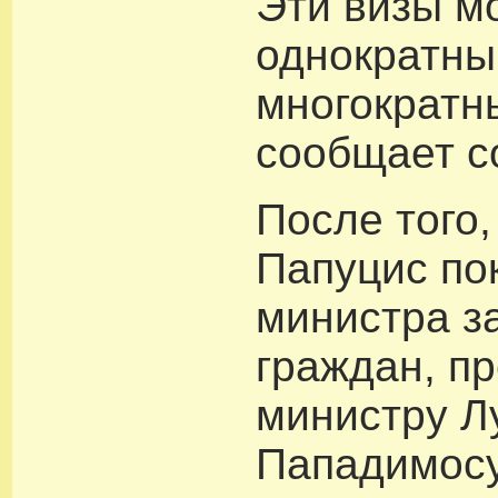
Эти визы мо
однократны
многократн
сообщает с
После того,
Папуцис по
министра з
граждан, п
министру Л
Пападимос