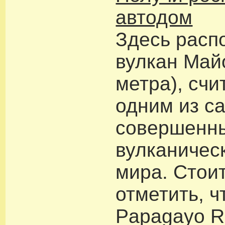
автодом
Здесь расп
вулкан Май
метра), сч
одним из с
совершенн
вулканичес
мира. Стои
отметить, ч
Papagayo R