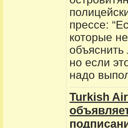
полицейски
прессе: “Е
которые не
объяснить 
но если это
надо выпол
Turkish Air
объявляет
подписани