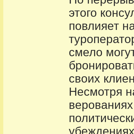
этого консу
повлияет н
туроперато
смело могу
бронироват
своих клиен
Несмотря н
верованиях
политическ
убеждениях