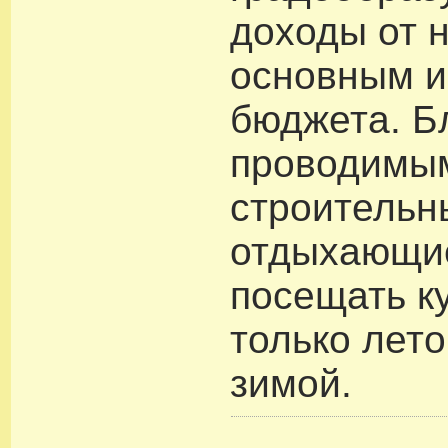
доходы от 
основным и
бюджета. Б
проводимым
строительн
отдыхающие
посещать к
только лето
зимой.