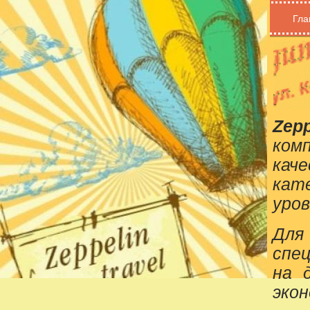
Гла
Zepp
ком
кач
кат
уров
Для
спе
на 
эко