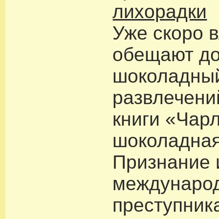
лихорадки
Уже скоро 
обещают до
шоколадный
развлечени
книги «Чар
шоколадная
Признание 
междунаро
преступник