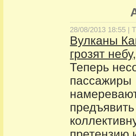
28/08/2013 18:55 |
Т
Вулканы Ка
грозят небу
Теперь нес
пассажиры
намереваю
предъявить A
коллективн
претензию 