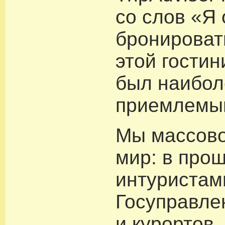
со слов «Я
бронироват
этой гостин
был наибол
приемлемый
Мы массово
мир: в про
интуристам
Госуправле
и курортов,