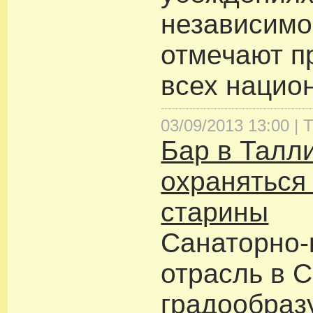
независимо
отмечают п
всех нацио
03/09/2013 13:00 |
Т
Бар в Талл
охраняться
старины
Санаторно-
отрасль в 
градообраз