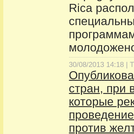
Rica распол
специальн
программам
молодожено
30/08/2013 14:18 |
Т
Опубликова
стран, при 
которые ре
проведение
против жел