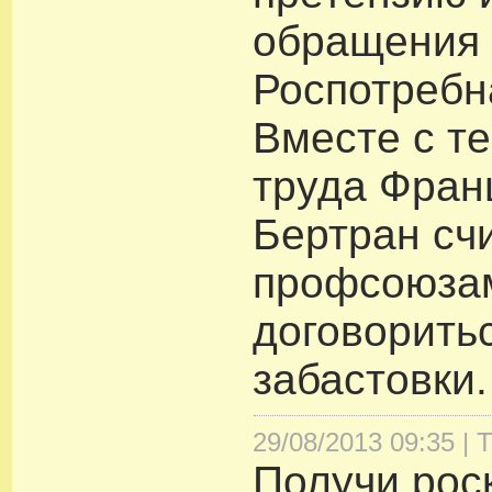
обращения 
Роспотребн
Вместе с т
труда Фран
Бертран счи
профсоюза
договорить
забастовки.
29/08/2013 09:35 |
Т
Получи ро