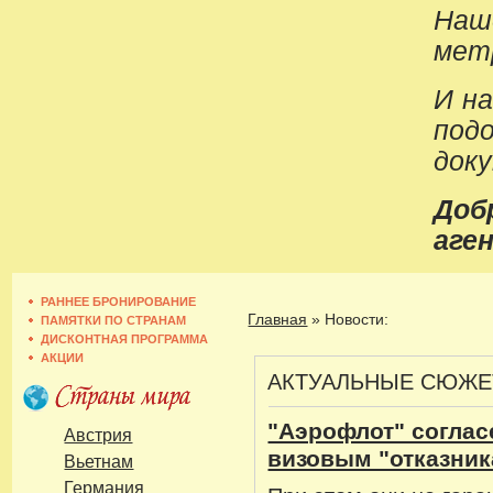
Наш
метр
И н
под
док
До
аген
РАННЕЕ БРОНИРОВАНИЕ
Главная
»
Новости:
ПАМЯТКИ ПО СТРАНАМ
ДИСКОНТНАЯ ПРОГРАММА
АКЦИИ
АКТУАЛЬНЫЕ СЮЖ
"Аэрофлот" соглас
Австрия
визовым "отказни
Вьетнам
Германия