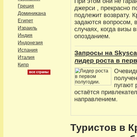
При этом они не гара
Греция
джерси , прекрасно п
Доминикана
подлежит возврату. К
Египет
задаются вопросом, в
Израиль
случаях, когда визы 
Индия
опозданием.
Индонезия
Испания
Запросы на Skysca
Италия
лидер роста в пер
Кипр
Очевидн
получен
пугают 
остаётся привлекате
направлением.
Туристов в 