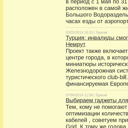
в период с 1 мая по 31
расположен в самой ж
Большого Водораздельн
часах езды от аэропор
02/05/2014 16:20 |
Туризм
Турция: инвалиды смог
Немрут
Проект также включает
центре города, в кото
миниатюры исторически
Железнодорожная сист
туристического club-bil
финансируемая Европ
07/06/2014 11:08 |
Туризм
Выбираем гаджеты для
Тем, кому не помогают
оптимизации количеств
кабелей , советуем при
Grid. К тому же голова