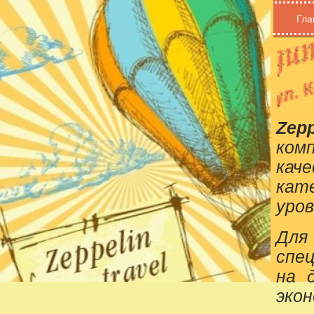
Гла
Zepp
ком
кач
кат
уров
Для
спе
на 
эко