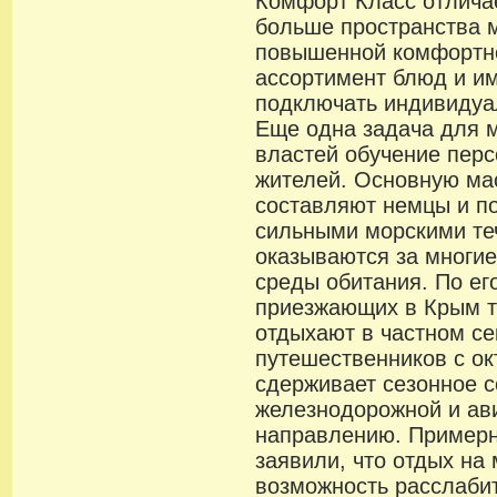
Комфорт Класс отличае
больше пространства 
повышенной комфортн
ассортимент блюд и и
подключать индивидуа
Еще одна задача для 
властей обучение перс
жителей. Основную ма
составляют немцы и п
сильными морскими те
оказываются за многи
среды обитания. По ег
приезжающих в Крым т
отдыхают в частном се
путешественников с ок
сдерживает сезонное 
железнодорожной и ав
направлению. Пример
заявили, что отдых на
возможность расслабит