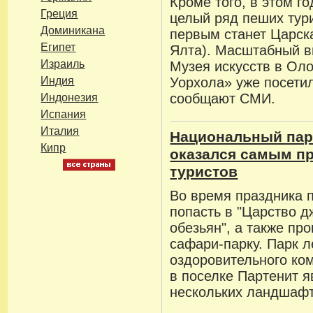
Кроме того, в этом г
Греция
целый ряд пеших тур
Доминикана
первым станет Царск
Египет
Ялта). Масштабный в
Израиль
Музея искусств в Ол
Индия
Уорхола» уже посетил
сообщают СМИ.
Индонезия
Испания
Италия
Национальный пар
Кипр
оказался самым п
туристов
Во время праздника п
попасть в "Царство д
обезьян", а также пр
сафари-парку. Парк л
оздоровительного ко
в поселке Партенит 
нескольких ландшафт