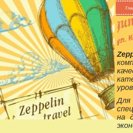
Гла
Zepp
ком
кач
кат
уров
Для
спе
на 
эко