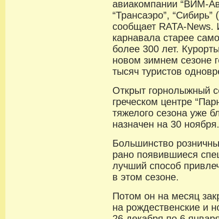
авиакомпании “ВИМ-Ави
“Трансаэро”, “Сибирь” (S
сообщает RATA-News. И
карнавала старее само
более 300 лет. Курорт
новом зимнем сезоне г
тысяч туристов однов
Открыт горнолыжный с
греческом центре “Парн
тяжелого сезона уже б
назначен на 30 ноября
Большинство розничных
рано появившиеся спе
лучший способ привле
в этом сезоне.
Потом он на месяц зак
на рождественские и н
26 декабря по 6 января