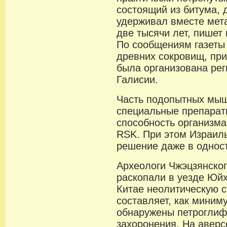
состоящий из битума, д
удерживал вместе мет
две тысячи лет, пишет 
По сообщениям газеты 
древних сокровищ, пр
была организована ре
Галисии.
Часть подопытных мы
специальные препарат
способность организм
RSK. При этом Израиль
решение даже в однос
Археологи Чжэцзянског
раскопали в уезде Юй
Китае неолитическую с
составляет, как миниму
обнаружены петрогли
захоронения. На авер