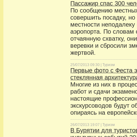
Пассажир спас 300 чел
По сообщению местных
совершить посадку, но
местности неподалеку 
аэропорта. По словам 
отчаянную схватку, он
веревки и сбросили зм
жертвой.
25/07/2013 09:30 |
Туризм
Первые фото с Феста э
стеклянная архитектур
Многие из них в проц
работ и сдачи экзамен
настоящие профессио
экскурсоводов будут о
опираясь на европейск
26/07/2013 19:07 |
Туризм
В Бурятии для туристо