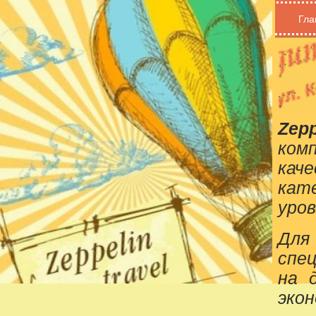
Гла
Zepp
ком
кач
кат
уров
Для
спе
на 
эко