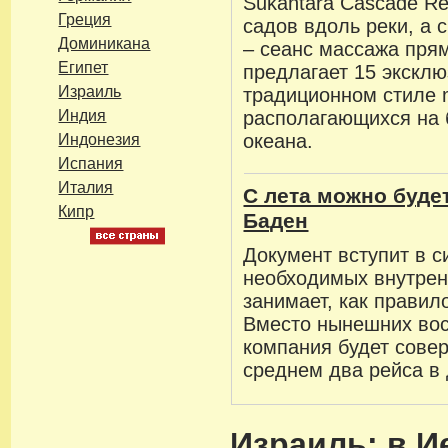
Sukantara Cascade Re
Греция
садов вдоль реки, а 
Доминикана
– сеанс массажа пря
Египет
предлагает 15 экскл
Израиль
традиционном стиле m
Индия
располагающихся на 
океана.
Индонезия
Испания
Италия
С лета можно будет
Кипр
Баден
Документ вступит в 
необходимых внутрен
занимает, как правил
Вместо нынешних вос
компания будет сове
среднем два рейса в 
Израиль: в 