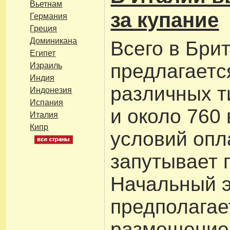
Вьетнам
за купание
Германия
Греция
Доминикана
Всего в Бри
Египет
предлагаетс
Израиль
Индия
различных т
Индонезия
Испания
и около 760
Италия
Кипр
условий опл
запутывает 
Начальный э
предполагае
размещение 