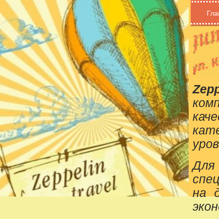
Гла
Zepp
ком
кач
кат
уров
Для
спе
на 
эко