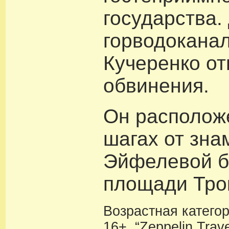
государства.
горводокана
Кучеренко от
обвинения.
Он располож
шагах от зна
Эйфелевой б
площади Тро
Возрастная катего
16+. “Zeppelin Trav