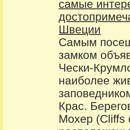
самые интер
достопримеч
Швеции
Самым посе
замком объяв
Чески-Крумло
наиболее жи
заповеднико
Крас. Берего
Мохер (Cliffs