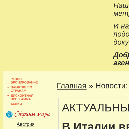
Наш
метр
И н
под
док
До
аген
РАННЕЕ
БРОНИРОВАНИЕ
Главная
»
Новости:
ПАМЯТКИ ПО
СТРАНАМ
ДИСКОНТНАЯ
ПРОГРАММА
АКТУАЛЬН
АКЦИИ
В Италии в
Австрия