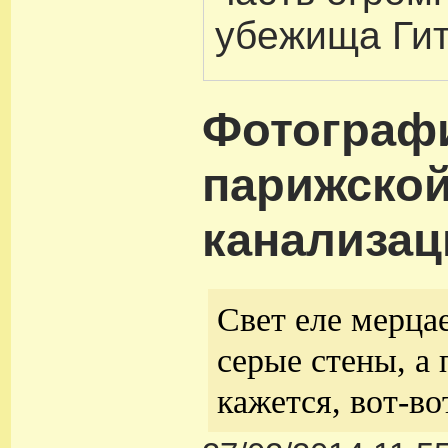
убежища Гит
Фотограф
парижско
канализац
Свет еле мерца
серые стены, а 
кажется, вот-во