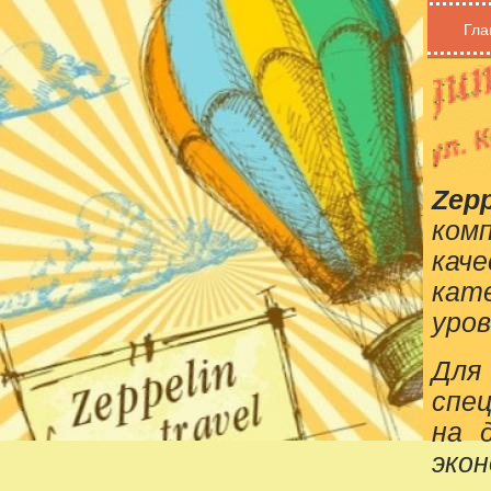
Гла
Zepp
ком
кач
кат
уров
Для
спе
на 
эко