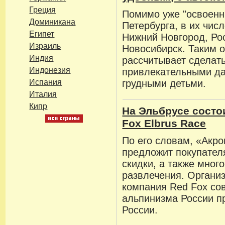
Греция
Помимо уже "освоенн
Доминикана
Петербурга, в их чис
Египет
Нижний Новгород, Ро
Израиль
Новосибирск. Таким 
Индия
рассчитывает сделат
Индонезия
привлекательными да
Испания
грудными детьми.
Италия
Кипр
На Эльбрусе состо
Fox Elbrus Race
По его словам, «Акр
предложит покупате
скидки, а также мног
развлечения. Органи
компания Red Fox со
альпинизма России 
России.