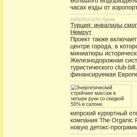
Большого Водораздельн
часах езды от аэропор
02/05/2014 16:20 |
Туризм
Турция: инвалиды смог
Немрут
Проект также включает
центре города, в кото
миниатюры исторически
Железнодорожная сист
туристического club-bil
финансируемая Европ
кипрский курортный от
компания The Organic
новую детокс-программ