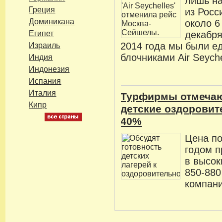
лишь на
Греция
из Росс
Доминикана
около 6
Египет
декабря
2014 года мы были е
Израиль
блочниками Air Seyche
Индия
Индонезия
Испания
Италия
Турфирмы отмечаю
Кипр
детские оздоровит
40%
Цена п
годом п
в высок
850-880
компани