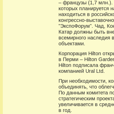
– французы (1,7 млн.).
которых планируется на
находиться в российс
конгрессно-выставочн
"ЭкспоФорум". Чад, Ко
Катар должны быть вн
всемирного наследия 
объектами.
Корпорация Hilton отк
в Перми – Hilton Gard
Hilton подписала фран
компанией Ural Ltd.
При необходимости, к
объединять, что облег
По данным комитета п
стратегическим проект
увеличивается в средн
в год.