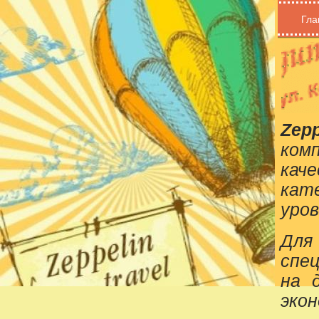
Гла
Zepp
ком
кач
кат
уров
Для
спе
на 
эко