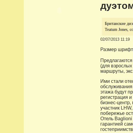
дуэто
Британские ди
Teatum Jones, 
02/07/2013 11:19
Размер шрифт
Предлагаются 
(для взрослых 
маршруты, экск
Ими стали оте
обслуживания 
этажа будут п
регистрация и 
бизнес-центр,
участник LHW,
побережье остр
Отель Baglioni
гарантией сам
гостеприимств