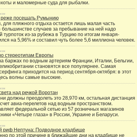
охоты и маломерные суда для рыбалки.
изм
и реже посещать Румынию
, для пляжного отдыха остается лишь малая часть
в большинстве случаев за пребывание на ней надо
й турпоток из-за рубежа в Турцию по итогам января-
лся на 5,96% и составил чуть более 5,6 миллиона человек.
изм
по стереотипам Европы
а баржах по водным артериям Франции, Италии, Бельгии,
еликобритании становятся все популярнее. Самая
серфинга приходится на период сентября-октября: в этот
десь волны самые высокие.
изм
света над речкой Воротан
ни должны преодолеть это 28,970 км, остальная дистанция
 счет авиа-перелетов над водным пространством.
вляет федеральной сетью из 57 розничных магазинов
хники «Четыре глаза» в России, Украине и Беларуси.
изм
 риф Нептуна: Подводное кладбище
нно по этой причине в ближайшие дни на кладбище не