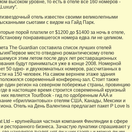
ом высоком уровне, то есть в отеле все 160 номеров -
Luxury“.
извездочный отель известен своими великолепными
ысканными сьютами с видом на Гайд Парк.
торые порой платили от $1200 до $1400 за ночь в отеле,
обстановку понравившегося номера едва ли не целиком.
зета The Guardian составила список лучших отелей
ьгияПервое место отведено романтическому отелю
ывшемуся этим летом после двух лет реставрационных
ования будут приниматься уже в конце 2008. Номерной
ет 50 одно- и двухкомнатных номеров, рассчитанных в
ти на 150 человек. На самом верхнем этаже здания
положился современный конференц-зал. Стоит также
ще один регион на северном побережье страны, провинцию
 где в настоящее время строится современный круизный
з них является TourBook - гид по одобренным AAA и
вание «бриллиантовых» отелям США, Канады, Мексики и
иона. Отель на День Валентина предлагает пакет P Love Is
lat Ltd – крупнейшая частная компания Финляндии в сфере
и ресторанного бизнеса. Зачастую лунатики спрашивают у
 где находится туалет, нет ли у них газеты и можно ли им