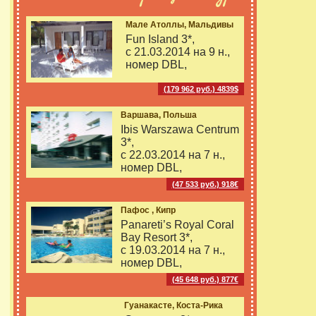
Мале Атоллы, Мальдивы
Fun Island 3*,
с 21.03.2014 на
9 н.,
номер DBL,
(179 962 руб.) 4839$
Варшава, Польша
Ibis Warszawa Centrum
3*,
с 22.03.2014 на
7 н.,
номер DBL,
(47 533 руб.) 918€
Пафос , Кипр
Panareti’s Royal Coral
Bay Resort 3*,
с 19.03.2014 на
7 н.,
номер DBL,
(45 648 руб.) 877€
Гуанакасте, Коста-Рика