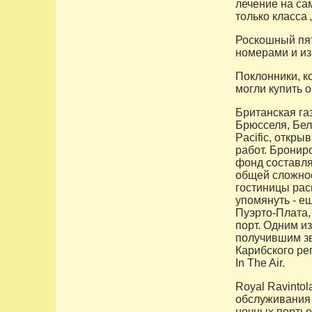
лечение на сам
только класса „
Роскошный пят
номерами и из
Поклонники, ко
могли купить 
Британская га
Брюсселя, Бел
Pacific, откр
работ. Бронир
фонд составля
общей сложнос
гостиницы рас
упомянуть - е
Пуэрто-Плата,
порт. Одним и
получившим з
Карибского рег
In The Air.
Royal Ravinto
обслуживания 
ночных портье,