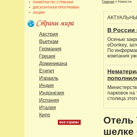
Главная
»
Новости:
ПАМЯТКИ ПО СТРАНАМ
ДИСКОНТНАЯ ПРОГРАММА
АКЦИИ
АКТУАЛЬН
В России 
Австрия
Осенью закр
Вьетнам
eDonkey, за
Германия
По информац
компания уж
Греция
Доминикана
Египет
Нематери
пополнил
Израиль
Индия
Министерств
Индонезия
парковок на 
столица этог
Испания
Италия
Кипр
Отель 
шелке