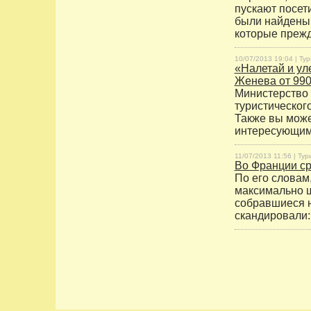
пускают посет
были найдены 
которые прежд
10/07/2013 19:04 |
Тур
«Налетай и уле
Женева от 990
Министерство 
туристическог
Также вы може
интересующим 
11/07/2013 11:56 |
Тур
Во Франции ср
По его словам
максимально 
собравшиеся н
скандировали: 