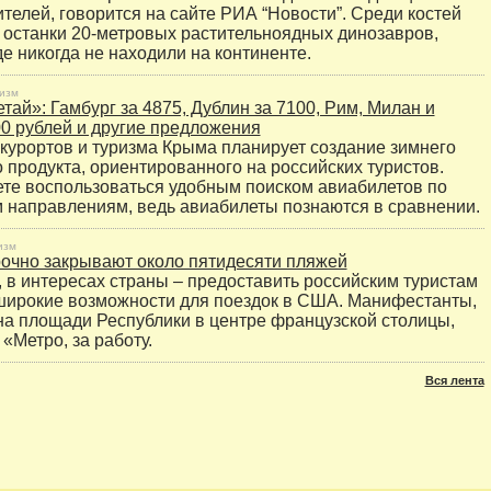
ителей, говорится на сайте РИА “Новости”. Среди костей
останки 20-метровых растительноядных динозавров,
е никогда не находили на континенте.
изм
тай»: Гамбург за 4875, Дублин за 7100, Рим, Милан и
0 рублей и другие предложения
курортов и туризма Крыма планирует создание зимнего
о продукта, ориентированного на российских туристов.
те воспользоваться удобным поиском авиабилетов по
направлениям, ведь авиабилеты познаются в сравнении.
изм
очно закрывают около пятидесяти пляжей
, в интересах страны – предоставить российским туристам
широкие возможности для поездок в США. Манифестанты,
а площади Республики в центре французской столицы,
«Метро, за работу.
Вся лента