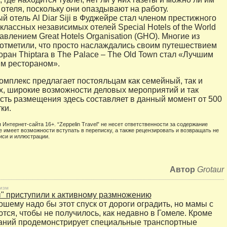
отеля, поскольку они опаздывают на работу.
й отель Al Diar Siji в Фуджейре стал членом престижного
лассных независимых отелей Special Hotels of the World
влением Great Hotels Organisation (GHO). Многие из
отметили, что просто наслаждались своим путешествием
оран Thiptara в The Palace – The Old Town стал «Лучшим
м рестораном».
омплекс предлагает постояльцам как семейный, так и
, широкие возможности деловых мероприятий и так
сть размещения здесь составляет в данный момент от 500
ки.
 Интернет-сайта 16+. “Zeppelin Travel” не несет ответственности за содержание
е имеет возможности вступать в переписку, а также рецензировать и возвращать не
иси и иллюстрации.
Автор
Grotaur
изм
" приступили к активному размножению
ошему надо бы этот спуск от дороги оградить, но мамы с
тся, чтобы не получилось, как недавно в Гомеле. Кроме
паний продемонстрирует специальные транспортные