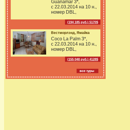
Guanamar 3*,
с 22.03.2014 на
10 н.,
номер DBL,
(194 185 руб.) 5170$
Вестморлэнд, Ямайка
Coco La Palm 3*,
с 22.03.2014 на
10 н.,
номер DBL,
(155 048 руб.) 4128$