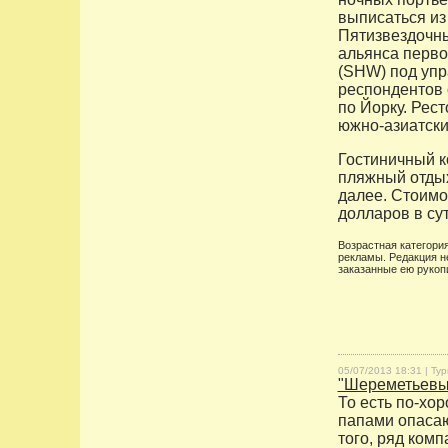
выписаться из 
Пятизвездочны
альянса первок
(SHW) под упра
респондентов 
по Йорку. Рест
южно-азиатски
Гостиничный к
пляжный отдых
далее. Стоимо
долларов в сут
Возрастная категория
рекламы. Редакция н
заказанные ею рукоп
05/07/2013 18:31 |
Тур
"Шереметьевы
То есть по-хор
папами опасаю
того, ряд ком