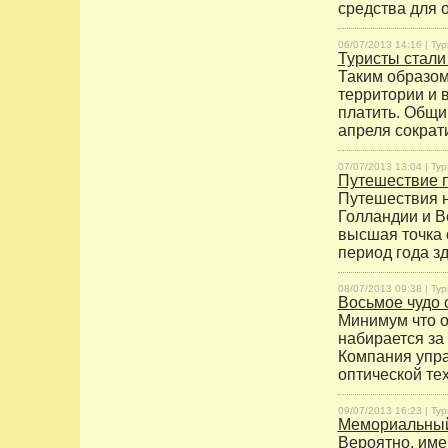
средства для 
06/07/2013 14:16 |
Тур
Туристы стал
Таким образом
территории и 
платить. Общи
апреля сократи
07/07/2013 13:04 |
Тур
Путешествие 
Путешествия н
Голландии и В
высшая точка 
период года з
08/07/2013 09:38 |
Тур
Восьмое чудо 
Минимум что о
набирается за
Компания упра
оптической те
09/07/2013 16:23 |
Тур
Мемориальный
Вероятно, име