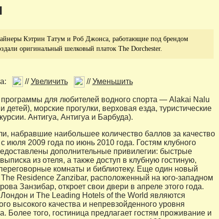
м
зайнеры Кэтрин Татум и Роб Джонса, работающие под брендом
создали оригинальный шелковый платок The Dorchester.
а:
//
Увеличить
//
Уменьшить
программы для любителей водного спорта — Alakai Nalu
и детей), морские прогулки, верховая езда, туристические
урсии. Антигуа, Антигуа и Барбуда).
ли, набравшие наибольшее количество баллов за качество
с июля 2009 года по июнь 2010 года. Гостям клубного
редоставлены дополнительные привилегии: быстрые
выписка из отеля, а также доступ в клубную гостиную,
 переговорные комнаты и библиотеку. Еще один новый
 The Residence Zanzibar, расположенный на юго-западном
ова Занзибар, откроет свои двери в апреле этого года.
 Лондон и The Leading Hotels of the World являются
ого высокого качества и непревзойденного уровня
а. Более того, гостиница предлагает гостям проживание и