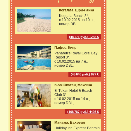
Когалла, Шри-Ланка
Koggala Beach 3*,
с 10.02.2015 на
10 н.,
номер DBL,
(48 171 руб.) 1288 $
Пафос, Кипр
Panareti’s Royal Coral Bay
Resort 3*,
с 10.02.2015 на
7 н.,
номер DBL,
(45 648 руб.) 877 €
п-ов Юкатан, Мексика
El Tukan Hotel & Beach
Club 3*,
с 10.02.2015 на
14 н.,
номер DBL,
(168 787 руб.) 4495 $
Манама, Бахрейн
Holiday Inn Express Bahrain